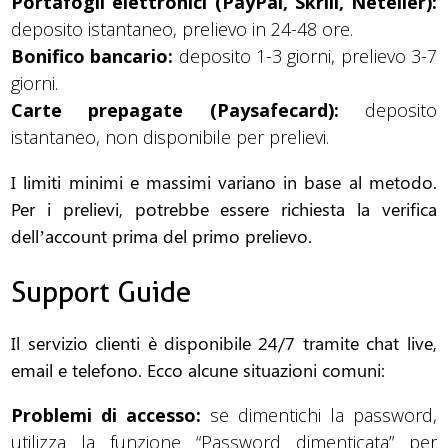
Portafogli elettronici (PayPal, Skrill, Neteller):
deposito istantaneo, prelievo in 24-48 ore.
Bonifico bancario:
deposito 1-3 giorni, prelievo 3-7
giorni.
Carte prepagate (Paysafecard):
deposito
istantaneo, non disponibile per prelievi.
I limiti minimi e massimi variano in base al metodo.
Per i prelievi, potrebbe essere richiesta la verifica
dell’account prima del primo prelievo.
Support Guide
Il servizio clienti è disponibile 24/7 tramite chat live,
email e telefono. Ecco alcune situazioni comuni:
Problemi di accesso:
se dimentichi la password,
utilizza la funzione “Password dimenticata” per