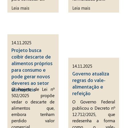
Leia mais
Leia mais
14.11.2025
Projeto busca
coibir descarte de
alimentos próprios
14.11.2025
para consumo e
Governo atualiza
pode gerar novos
regras do vale-
deveres ao setor
alimentação e
O Projeto de Lei nº
alimentício
refeição
502/2025 propõe
vedar o descarte de
O Governo Federal
alimentos que,
publicou o Decreto nº
embora tenham
12.712/2025, que
perdido valor
redesenha a forma
comercial,
como o vale-