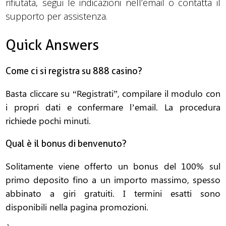
rifiutata, segui le indicazioni nell’email o contatta il
supporto per assistenza.
Quick Answers
Come ci si registra su 888 casino?
Basta cliccare su “Registrati”, compilare il modulo con
i propri dati e confermare l’email. La procedura
richiede pochi minuti.
Qual è il bonus di benvenuto?
Solitamente viene offerto un bonus del 100% sul
primo deposito fino a un importo massimo, spesso
abbinato a giri gratuiti. I termini esatti sono
disponibili nella pagina promozioni.