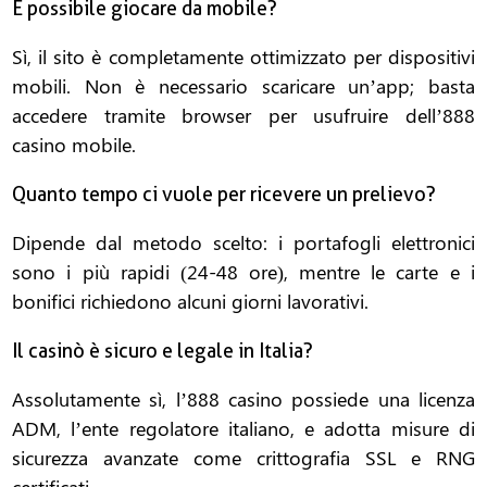
È possibile giocare da mobile?
Sì, il sito è completamente ottimizzato per dispositivi
mobili. Non è necessario scaricare un’app; basta
accedere tramite browser per usufruire dell’888
casino mobile.
Quanto tempo ci vuole per ricevere un prelievo?
Dipende dal metodo scelto: i portafogli elettronici
sono i più rapidi (24-48 ore), mentre le carte e i
bonifici richiedono alcuni giorni lavorativi.
Il casinò è sicuro e legale in Italia?
Assolutamente sì, l’888 casino possiede una licenza
ADM, l’ente regolatore italiano, e adotta misure di
sicurezza avanzate come crittografia SSL e RNG
certificati.