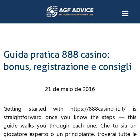
Guida pratica 888 casino:
bonus, registrazione e consigli
21 de maio de 2016
Getting started with
https://888casino-it.it/
is
straightforward once you know the steps — this
guide walks you through each one. Che tu sia un
giocatore esperto o un principiante, troverai tutte le