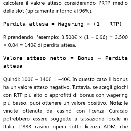
calcolare il valore atteso considerando l’RTP medio
delle slot (tipicamente intorno al 96%).
Perdita attesa = Wagering × (1 − RTP)
Riprendendo l’esempio: 3.500€ × (1 − 0,96) = 3.500
× 0,04 = 140€ di perdita attesa.
Valore atteso netto = Bonus − Perdita
attesa
Quindi: 100€ − 140€ = −40€. In questo caso il bonus
ha un valore atteso negativo. Tuttavia, se scegli giochi
con RTP più alto o approfitti di bonus con wagering
più basso, puoi ottenere un valore positivo.
Nota:
le
vincite ottenute da casinò con licenza Curacao
potrebbero essere soggette a tassazione locale in
Italia. L’888 casino opera sotto licenza ADM, che