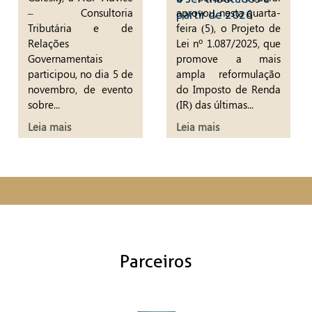
– Consultoria
aprovou, nesta quarta-
partir de 2026
Tributária e de
feira (5), o Projeto de
Relações
Lei nº 1.087/2025, que
Governamentais
promove a mais
participou, no dia 5 de
ampla reformulação
novembro, de evento
do Imposto de Renda
sobre...
(IR) das últimas...
Leia mais
Leia mais
Parceiros