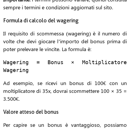
sempre i termini e condizioni aggiornati sul sito.
Formula di calcolo del wagering
Il requisito di scommessa (wagering) è il numero di
volte che devi giocare l’importo del bonus prima di
poter prelevare le vincite. La formula è:
Wagering = Bonus × Moltiplicatore
Wagering
Ad esempio, se ricevi un bonus di 100€ con un
moltiplicatore di 35x, dovrai scommettere 100 × 35 =
3.500€.
Valore atteso del bonus
Per capire se un bonus è vantaggioso, possiamo