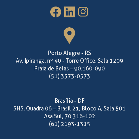
Porto Alegre - RS
Av. Ipiranga, nº 40 - Torre Office, Sala 1209
Praia de Belas – 90.160-090
(51) 3573-0573
Brasília - DF
SHS, Quadra 06 – Brasil 21, Bloco A, Sala 501
Asa Sul, 70.316-102
(61) 2193-1315