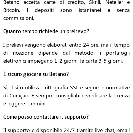
Betano accetta carte di credito, Skrill, Neteller e
Bitcoin. I depositi sono istantanei e senza
commissioni.
Quanto tempo richiede un prelievo?
I prelievi vengono elaborati entro 24 ore, ma il tempo
di ricezione dipende dal metodo: i portafogli
elettronici impiegano 1-2 giorni, le carte 3-5 giorni.
È sicuro giocare su Betano?
Sì, il sito utilizza crittografia SSL e segue le normative
di Curaçao. È sempre consigliabile verificare la licenza
e leggere i termini.
Come posso contattare il supporto?
Il supporto è disponibile 24/7 tramite live chat, email