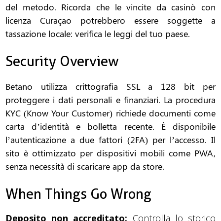
del metodo. Ricorda che le vincite da casinò con
licenza Curaçao potrebbero essere soggette a
tassazione locale: verifica le leggi del tuo paese.
Security Overview
Betano utilizza crittografia SSL a 128 bit per
proteggere i dati personali e finanziari. La procedura
KYC (Know Your Customer) richiede documenti come
carta d’identità e bolletta recente. È disponibile
l’autenticazione a due fattori (2FA) per l’accesso. Il
sito è ottimizzato per dispositivi mobili come PWA,
senza necessità di scaricare app da store.
When Things Go Wrong
Deposito non accreditato:
Controlla lo storico