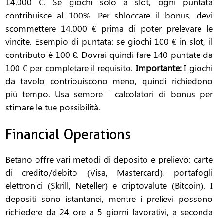
14.000 €. Se giochi solo a slot, ogni puntata
contribuisce al 100%. Per sbloccare il bonus, devi
scommettere 14.000 € prima di poter prelevare le
vincite. Esempio di puntata: se giochi 100 € in slot, il
contributo è 100 €. Dovrai quindi fare 140 puntate da
100 € per completare il requisito.
Importante:
I giochi
da tavolo contribuiscono meno, quindi richiedono
più tempo. Usa sempre i calcolatori di bonus per
stimare le tue possibilità.
Financial Operations
Betano offre vari metodi di deposito e prelievo: carte
di credito/debito (Visa, Mastercard), portafogli
elettronici (Skrill, Neteller) e criptovalute (Bitcoin). I
depositi sono istantanei, mentre i prelievi possono
richiedere da 24 ore a 5 giorni lavorativi, a seconda