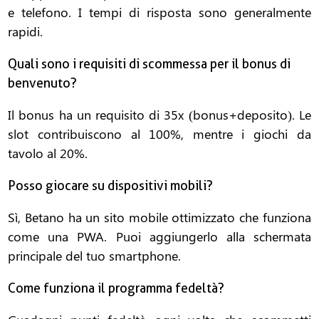
e telefono. I tempi di risposta sono generalmente
rapidi.
Quali sono i requisiti di scommessa per il bonus di
benvenuto?
Il bonus ha un requisito di 35x (bonus+deposito). Le
slot contribuiscono al 100%, mentre i giochi da
tavolo al 20%.
Posso giocare su dispositivi mobili?
Sì, Betano ha un sito mobile ottimizzato che funziona
come una PWA. Puoi aggiungerlo alla schermata
principale del tuo smartphone.
Come funziona il programma fedeltà?