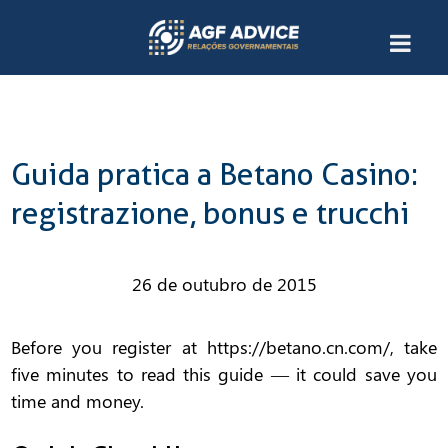
Guida pratica a Betano Casino:
registrazione, bonus e trucchi
26 de outubro de 2015
Before you register at
https://betano.cn.com/
, take
five minutes to read this guide — it could save you
time and money.