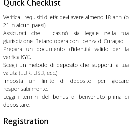
Quick Checklist
Verifica i requisiti di età: devi avere almeno 18 anni (o
21 in alcuni paesi).
Assicurati che il casinò sia legale nella tua
giurisdizione: Betano opera con licenza di Curaçao.
Prepara un documento d’identità valido per la
verifica KYC.
Scegli un metodo di deposito che supporti la tua
valuta (EUR, USD, ecc.).
Imposta un limite di deposito per giocare
responsabilmente.
Leggi i termini del bonus di benvenuto prima di
depositare.
Registration