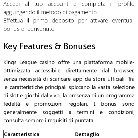
Accedi al tuo account e completa il profilo
aggiungendo il metodo di pagamento.
Effettua il primo deposito per attivare eventuali
bonus di benvenuto.
Key Features & Bonuses
Kings League casino offre una piattaforma mobile-
ottimizzata accessibile direttamente dal browser,
senza necessità di scaricare app da store ufficiali. Tra
le caratteristiche principali spiccano la vasta selezione
di slot e giochi dal vivo, la presenza di un programma
fedeltà e promozioni regolari. I bonus sono
generalmente soggetti a termini e condizioni;
consulta sempre i requisiti di puntata.
Caratteristica
Dettaglio