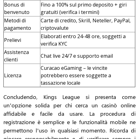
Bonus di
Fino a 100% sul primo deposito + giri
benvenuto
gratuiti (verifica i termini)
Metodi di
Carte di credito, Skrill, Neteller, PayPal,
pagamento
criptovalute
Elaborati entro 24-48 ore, soggetti a
Prelievi
verifica KYC
Assistenza
Chat live 24/7 e supporto email
clienti
Curacao eGaming – le vincite
Licenza
potrebbero essere soggette a
tassazione locale
Concludendo, Kings League si presenta come
un’opzione solida per chi cerca un casinò online
affidabile e facile da usare. La procedura di
registrazione è semplice e le funzionalità mobile ne
permettono l’uso in qualsiasi momento. Ricorda di
giocare responsabilmente e di verificare sempre i