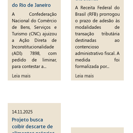
do Rio de Janeiro
A Receita Federal do
A Confederação
Brasil (RFB) prorrogou
Nacional do Comércio
o prazo de adesão às
de Bens, Serviços e
modalidades de
Turismo (CNC) ajuizou
transação tributária
a Ação Direta de
destinadas ao
Inconstitucionalidade
contencioso
(ADI) 7898, com
administrativo fiscal. A
pedido de liminar,
medida foi
para contestar a...
formalizada por...
Leia mais
Leia mais
14.11.2025
Projeto busca
coibir descarte de