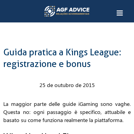
Guida pratica a Kings League:
registrazione e bonus
25 de outubro de 2015
La maggior parte delle guide iGaming sono vaghe.
Questa no: ogni passaggio è specifico, attuabile e
basato su come funziona realmente la piattaforma.