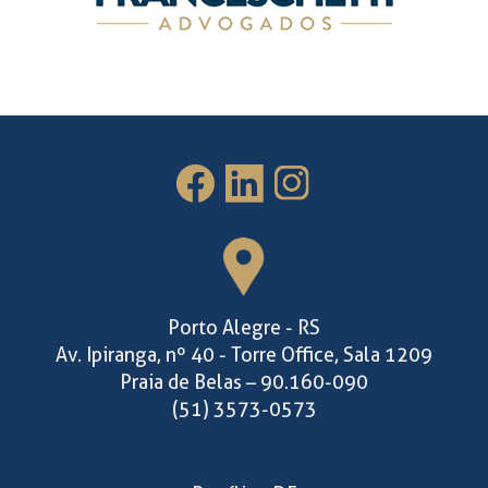
Porto Alegre - RS
Av. Ipiranga, nº 40 - Torre Office, Sala 1209
Praia de Belas – 90.160-090
(51) 3573-0573