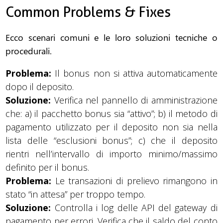
Common Problems & Fixes
Ecco scenari comuni e le loro soluzioni tecniche o
procedurali.
Problema:
Il bonus non si attiva automaticamente
dopo il deposito.
Soluzione:
Verifica nel pannello di amministrazione
che: a) il pacchetto bonus sia “attivo”; b) il metodo di
pagamento utilizzato per il deposito non sia nella
lista delle “esclusioni bonus”; c) che il deposito
rientri nell’intervallo di importo minimo/massimo
definito per il bonus.
Problema:
Le transazioni di prelievo rimangono in
stato “in attesa” per troppo tempo.
Soluzione:
Controlla i log delle API del gateway di
pagamento per errori. Verifica che il saldo del conto