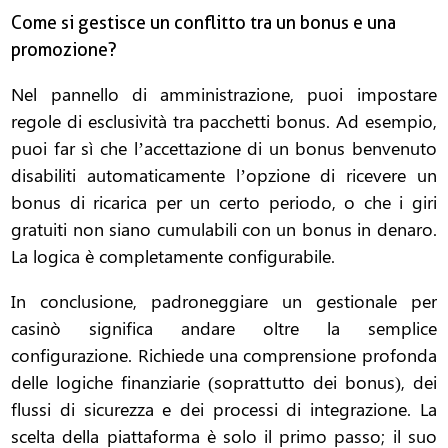
Come si gestisce un conflitto tra un bonus e una
promozione?
Nel pannello di amministrazione, puoi impostare
regole di esclusività tra pacchetti bonus. Ad esempio,
puoi far sì che l’accettazione di un bonus benvenuto
disabiliti automaticamente l’opzione di ricevere un
bonus di ricarica per un certo periodo, o che i giri
gratuiti non siano cumulabili con un bonus in denaro.
La logica è completamente configurabile.
In conclusione, padroneggiare un gestionale per
casinò significa andare oltre la semplice
configurazione. Richiede una comprensione profonda
delle logiche finanziarie (soprattutto dei bonus), dei
flussi di sicurezza e dei processi di integrazione. La
scelta della piattaforma è solo il primo passo; il suo