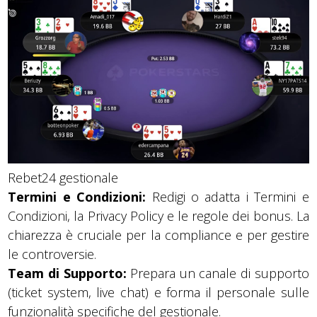
Rebet24 gestionale
Termini e Condizioni:
Redigi o adatta i Termini e
Condizioni, la Privacy Policy e le regole dei bonus. La
chiarezza è cruciale per la compliance e per gestire
le controversie.
Team di Supporto:
Prepara un canale di supporto
(ticket system, live chat) e forma il personale sulle
funzionalità specifiche del gestionale.