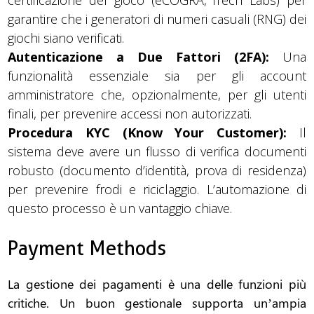
certificazione del gioco (eCOGRA, iTech Labs) per
garantire che i generatori di numeri casuali (RNG) dei
giochi siano verificati.
Autenticazione a Due Fattori (2FA):
Una
funzionalità essenziale sia per gli account
amministratore che, opzionalmente, per gli utenti
finali, per prevenire accessi non autorizzati.
Procedura KYC (Know Your Customer):
Il
sistema deve avere un flusso di verifica documenti
robusto (documento d’identità, prova di residenza)
per prevenire frodi e riciclaggio. L’automazione di
questo processo è un vantaggio chiave.
Payment Methods
La gestione dei pagamenti è una delle funzioni più
critiche. Un buon gestionale supporta un’ampia