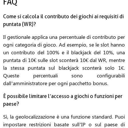
FAQ
Come si calcola il contributo dei giochi ai requisiti di
puntata (WR)?
Il gestionale applica una percentuale di contributo per
ogni categoria di gioco. Ad esempio, se le slot hanno
un contributo del 100% e il blackjack del 10%, una
puntata di 10€ sulle slot sconterà 10€ dal WR, mentre
la stessa puntata sul blackjack sconterà solo 1€.
Queste percentuali sono configurabili
dall’amministratore per ogni pacchetto bonus.
È possibile limitare l’accesso a giochi o funzioni per
paese?
Sì, la geolocalizzazione è una funzione standard. Puoi
impostare restrizioni basate sull’IP o sul paese di