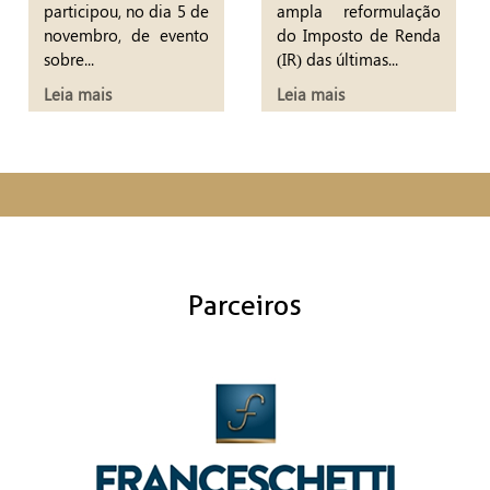
participou, no dia 5 de
ampla reformulação
novembro, de evento
do Imposto de Renda
sobre...
(IR) das últimas...
Leia mais
Leia mais
Parceiros