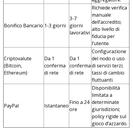
Richiede verifica
manuale
3-7
dell’accredito;
Bonifico Bancario
1-3 giorni
giorni
alto livello di
lavorativi
fiducia per
l’utente.
Configurazione
Criptovalute
Da 1
Da 1
del nodo o uso
(Bitcoin,
conferma
conferma
di servizi terzi;
Ethereum)
di rete
di rete
tassi di cambio
fluttuanti.
Disponibilità
limitata a
Fino a 24
determinate
PayPal
Istantaneo
ore
giurisdizioni;
policy rigide sul
gioco d’azzardo.