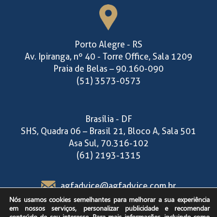
Porto Alegre - RS
Av. Ipiranga, nº 40 - Torre Office, Sala 1209
Praia de Belas – 90.160-090
(51) 3573-0573
Brasília - DF
SHS, Quadra 06 – Brasil 21, Bloco A, Sala 501
Asa Sul, 70.316-102
(61) 2193-1315
agfadvice@agfadvice.com.br
Nós usamos cookies semelhantes para melhorar a sua experiência
em nossos serviços, personalizar publicidade e recomendar
Segunda a sexta-feira,
conteúdo de seu interesse. Para mais informações, incluindo como