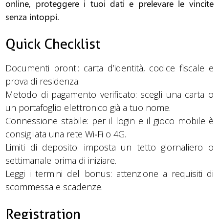
online, proteggere i tuoi dati e prelevare le vincite
senza intoppi.
Quick Checklist
Documenti pronti: carta d’identità, codice fiscale e
prova di residenza.
Metodo di pagamento verificato: scegli una carta o
un portafoglio elettronico già a tuo nome.
Connessione stabile: per il login e il gioco mobile è
consigliata una rete Wi‑Fi o 4G.
Limiti di deposito: imposta un tetto giornaliero o
settimanale prima di iniziare.
Leggi i termini del bonus: attenzione a requisiti di
scommessa e scadenze.
Registration