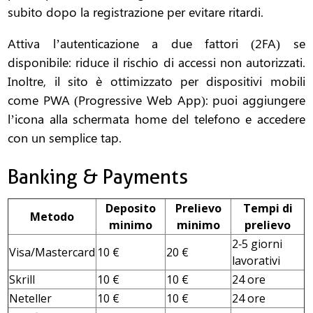
subito dopo la registrazione per evitare ritardi.
Attiva l’autenticazione a due fattori (2FA) se
disponibile: riduce il rischio di accessi non autorizzati.
Inoltre, il sito è ottimizzato per dispositivi mobili
come PWA (Progressive Web App): puoi aggiungere
l’icona alla schermata home del telefono e accedere
con un semplice tap.
Banking & Payments
Deposito
Prelievo
Tempi di
Metodo
minimo
minimo
prelievo
2‑5 giorni
Visa/Mastercard
10 €
20 €
lavorativi
Skrill
10 €
10 €
24 ore
Neteller
10 €
10 €
24 ore