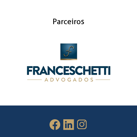
Parceiros