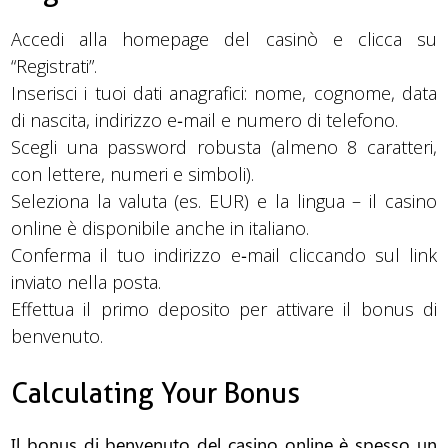
Accedi alla homepage del casinò e clicca su
“Registrati”.
Inserisci i tuoi dati anagrafici: nome, cognome, data
di nascita, indirizzo e‑mail e numero di telefono.
Scegli una password robusta (almeno 8 caratteri,
con lettere, numeri e simboli).
Seleziona la valuta (es. EUR) e la lingua – il casino
online è disponibile anche in italiano.
Conferma il tuo indirizzo e‑mail cliccando sul link
inviato nella posta.
Effettua il primo deposito per attivare il bonus di
benvenuto.
Calculating Your Bonus
Il bonus di benvenuto del casino online è spesso un