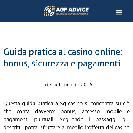
Guida pratica al casino online:
bonus, sicurezza e pagamenti
1 de outubro de 2015
Questa guida pratica a
Sg casino
si concentra su ciò
che conta davvero: bonus, accesso mobile e
pagamenti puntuali. Seguendo i passaggi qui
descritti, potrai sfruttare al meglio l’offerta del casino