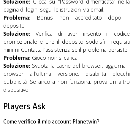
Soluzione:
Clicca su “Password dimenticata” nella
pagina di login, segui le istruzioni via email.
Problema:
Bonus non accreditato dopo il
deposito.
Soluzione:
Verifica di aver inserito il codice
promozionale e che il deposito soddisfi i requisiti
minimi. Contatta l’assistenza se il problema persiste.
Problema:
Gioco non si carica.
Soluzione:
Svuota la cache del browser, aggiorna il
browser all’ultima versione, disabilita blocchi
pubblicità. Se ancora non funziona, prova un altro
dispositivo.
Players Ask
Come verifico il mio account Planetwin?