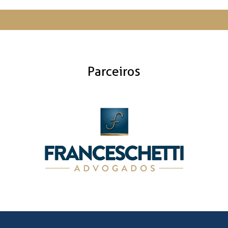
Parceiros