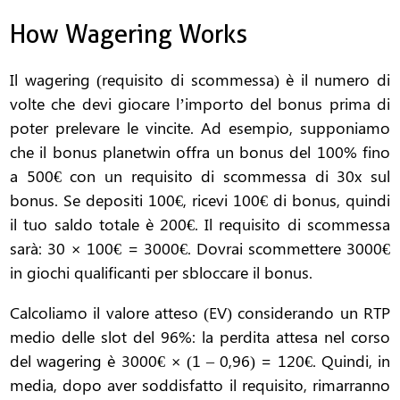
How Wagering Works
Il wagering (requisito di scommessa) è il numero di
volte che devi giocare l’importo del bonus prima di
poter prelevare le vincite. Ad esempio, supponiamo
che il bonus planetwin offra un bonus del 100% fino
a 500€ con un requisito di scommessa di 30x sul
bonus. Se depositi 100€, ricevi 100€ di bonus, quindi
il tuo saldo totale è 200€. Il requisito di scommessa
sarà: 30 × 100€ = 3000€. Dovrai scommettere 3000€
in giochi qualificanti per sbloccare il bonus.
Calcoliamo il valore atteso (EV) considerando un RTP
medio delle slot del 96%: la perdita attesa nel corso
del wagering è 3000€ × (1 – 0,96) = 120€. Quindi, in
media, dopo aver soddisfatto il requisito, rimarranno