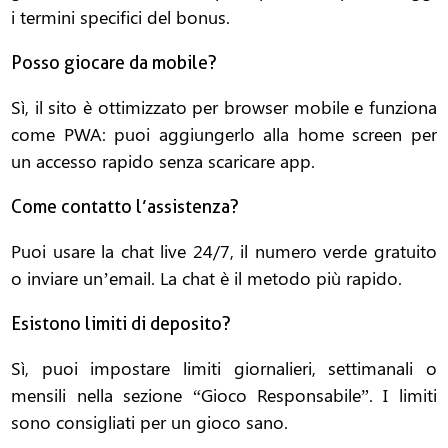
i termini specifici del bonus.
Posso giocare da mobile?
Sì, il sito è ottimizzato per browser mobile e funziona
come PWA: puoi aggiungerlo alla home screen per
un accesso rapido senza scaricare app.
Come contatto l’assistenza?
Puoi usare la chat live 24/7, il numero verde gratuito
o inviare un’email. La chat è il metodo più rapido.
Esistono limiti di deposito?
Sì, puoi impostare limiti giornalieri, settimanali o
mensili nella sezione “Gioco Responsabile”. I limiti
sono consigliati per un gioco sano.