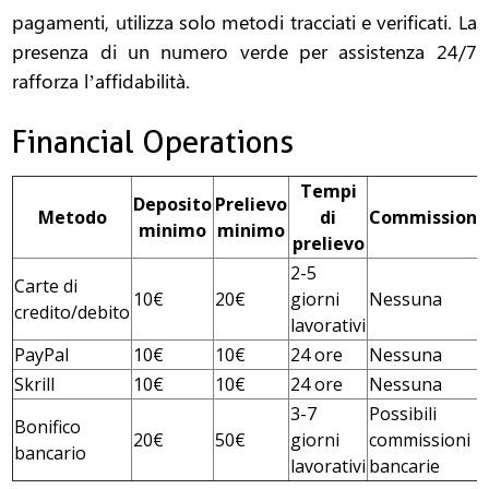
pagamenti, utilizza solo metodi tracciati e verificati. La
presenza di un numero verde per assistenza 24/7
rafforza l’affidabilità.
Financial Operations
Tempi
Deposito
Prelievo
Metodo
di
Commissioni
minimo
minimo
prelievo
2-5
Carte di
10€
20€
giorni
Nessuna
credito/debito
lavorativi
PayPal
10€
10€
24 ore
Nessuna
Skrill
10€
10€
24 ore
Nessuna
3-7
Possibili
Bonifico
20€
50€
giorni
commissioni
bancario
lavorativi
bancarie