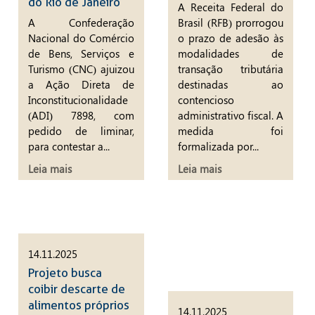
do Rio de Janeiro
A Receita Federal do
A Confederação
Brasil (RFB) prorrogou
Nacional do Comércio
o prazo de adesão às
de Bens, Serviços e
modalidades de
Turismo (CNC) ajuizou
transação tributária
a Ação Direta de
destinadas ao
Inconstitucionalidade
contencioso
(ADI) 7898, com
administrativo fiscal. A
pedido de liminar,
medida foi
para contestar a...
formalizada por...
Leia mais
Leia mais
14.11.2025
Projeto busca
coibir descarte de
alimentos próprios
14.11.2025