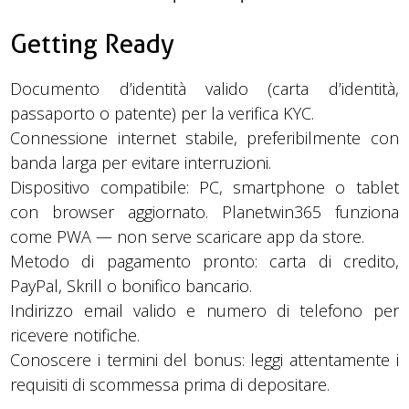
Getting Ready
Documento d’identità valido (carta d’identità,
passaporto o patente) per la verifica KYC.
Connessione internet stabile, preferibilmente con
banda larga per evitare interruzioni.
Dispositivo compatibile: PC, smartphone o tablet
con browser aggiornato. Planetwin365 funziona
come PWA — non serve scaricare app da store.
Metodo di pagamento pronto: carta di credito,
PayPal, Skrill o bonifico bancario.
Indirizzo email valido e numero di telefono per
ricevere notifiche.
Conoscere i termini del bonus: leggi attentamente i
requisiti di scommessa prima di depositare.