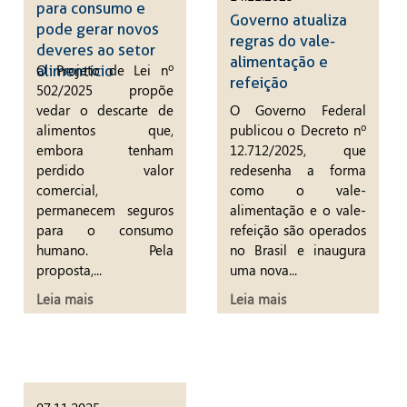
para consumo e
Governo atualiza
pode gerar novos
regras do vale-
deveres ao setor
alimentação e
O Projeto de Lei nº
alimentício
refeição
502/2025 propõe
vedar o descarte de
O Governo Federal
alimentos que,
publicou o Decreto nº
embora tenham
12.712/2025, que
perdido valor
redesenha a forma
comercial,
como o vale-
permanecem seguros
alimentação e o vale-
para o consumo
refeição são operados
humano. Pela
no Brasil e inaugura
proposta,...
uma nova...
Leia mais
Leia mais