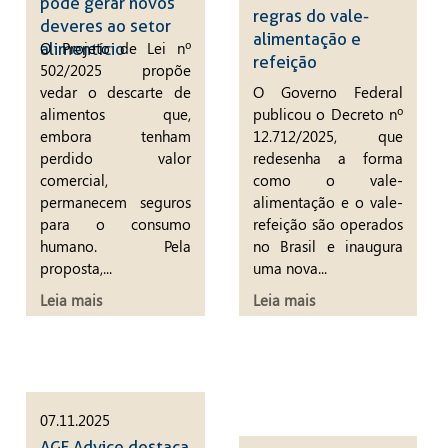
pode gerar novos
regras do vale-
deveres ao setor
alimentação e
O Projeto de Lei nº
alimentício
refeição
502/2025 propõe
vedar o descarte de
O Governo Federal
alimentos que,
publicou o Decreto nº
embora tenham
12.712/2025, que
perdido valor
redesenha a forma
comercial,
como o vale-
permanecem seguros
alimentação e o vale-
para o consumo
refeição são operados
humano. Pela
no Brasil e inaugura
proposta,...
uma nova...
Leia mais
Leia mais
07.11.2025
AGF Advice destaca