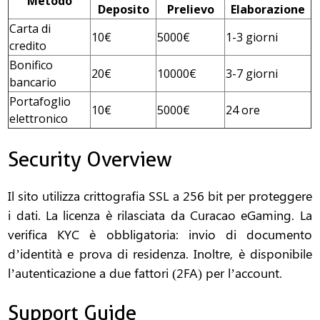
Metodo
Deposito
Prelievo
Elaborazione
Carta di
10€
5000€
1-3 giorni
credito
Bonifico
20€
10000€
3-7 giorni
bancario
Portafoglio
10€
5000€
24 ore
elettronico
Security Overview
Il sito utilizza crittografia SSL a 256 bit per proteggere
i dati. La licenza è rilasciata da Curacao eGaming. La
verifica KYC è obbligatoria: invio di documento
d’identità e prova di residenza. Inoltre, è disponibile
l’autenticazione a due fattori (2FA) per l’account.
Support Guide