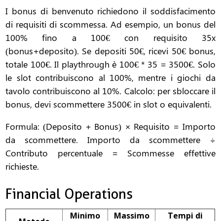
I bonus di benvenuto richiedono il soddisfacimento
di requisiti di scommessa. Ad esempio, un bonus del
100% fino a 100€ con requisito 35x
(bonus+deposito). Se depositi 50€, ricevi 50€ bonus,
totale 100€. Il playthrough è 100€ * 35 = 3500€. Solo
le slot contribuiscono al 100%, mentre i giochi da
tavolo contribuiscono al 10%. Calcolo: per sbloccare il
bonus, devi scommettere 3500€ in slot o equivalenti.
Formula: (Deposito + Bonus) × Requisito = Importo
da scommettere. Importo da scommettere ÷
Contributo percentuale = Scommesse effettive
richieste.
Financial Operations
Minimo
Massimo
Tempi di