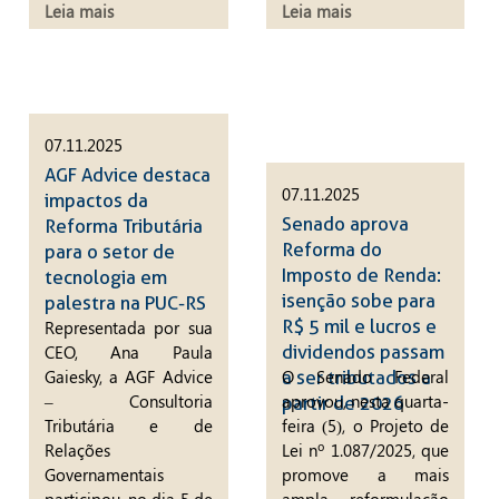
Leia mais
Leia mais
07.11.2025
AGF Advice destaca
07.11.2025
impactos da
Senado aprova
Reforma Tributária
Reforma do
para o setor de
Imposto de Renda:
tecnologia em
isenção sobe para
palestra na PUC-RS
R$ 5 mil e lucros e
Representada por sua
CEO, Ana Paula
dividendos passam
Gaiesky, a AGF Advice
O Senado Federal
a ser tributados a
– Consultoria
aprovou, nesta quarta-
partir de 2026
Tributária e de
feira (5), o Projeto de
Relações
Lei nº 1.087/2025, que
Governamentais
promove a mais
participou, no dia 5 de
ampla reformulação