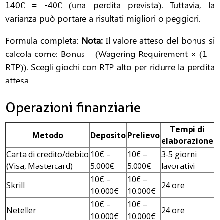
140€ = -40€ (una perdita prevista). Tuttavia, la
varianza può portare a risultati migliori o peggiori.
Formula completa:
Nota:
Il valore atteso del bonus si
calcola come: Bonus – (Wagering Requirement × (1 –
RTP)). Scegli giochi con RTP alto per ridurre la perdita
attesa.
Operazioni finanziarie
Tempi di
Metodo
Deposito
Prelievo
elaborazione
Carta di credito/debito
10€ –
10€ –
3-5 giorni
(Visa, Mastercard)
5.000€
5.000€
lavorativi
10€ –
10€ –
Skrill
24 ore
10.000€
10.000€
10€ –
10€ –
Neteller
24 ore
10.000€
10.000€