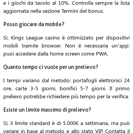
e i giochi da tavolo al 10%. Controlla sempre la lista
aggiornata nella sezione Termini del bonus.
Posso giocare da mobile?
Sì, Kings League casino è ottimizzato per dispositivi
mobili tramite browser. Non è necessaria un’app:
puoi accedere dalla home screen come PWA.
Quanto tempo ci vuole per un prelievo?
I tempi variano dal metodo: portafogli elettronici 24
ore, carte 3-5 giorni, bonifici 5-7 giorni. Il primo
prelievo potrebbe richiedere più tempo per la verifica.
Esiste un limite massimo di prelievo?
Sì, il limite standard è di 5.000€ a settimana, ma può
variare in base al metodo e allo stato VIP. Contatta il