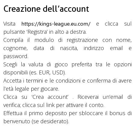
Creazione dell’account
Visita
https://kings-league.eu.com/
e clicca sul
pulsante ‘Registra’ in alto a destra.
Compila il modulo di registrazione con nome,
cognome, data di nascita, indirizzo email e
password.
Scegli la valuta di gioco preferita tra le opzioni
disponibili (es. EUR, USD).
Accetta i termini e le condizioni e conferma di avere
l’età legale per giocare.
Clicca su ‘Crea account’ . Riceverai un’email di
verifica; clicca sul link per attivare il conto.
Effettua il primo deposito per sbloccare il bonus di
benvenuto (se desiderato).