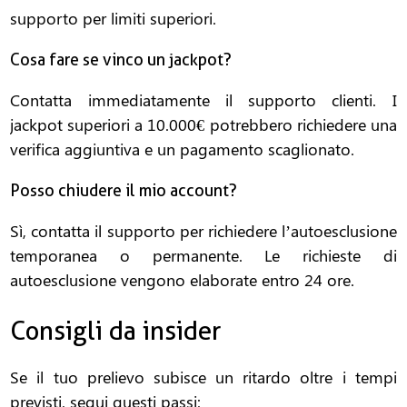
supporto per limiti superiori.
Cosa fare se vinco un jackpot?
Contatta immediatamente il supporto clienti. I
jackpot superiori a 10.000€ potrebbero richiedere una
verifica aggiuntiva e un pagamento scaglionato.
Posso chiudere il mio account?
Sì, contatta il supporto per richiedere l’autoesclusione
temporanea o permanente. Le richieste di
autoesclusione vengono elaborate entro 24 ore.
Consigli da insider
Se il tuo prelievo subisce un ritardo oltre i tempi
previsti, segui questi passi: