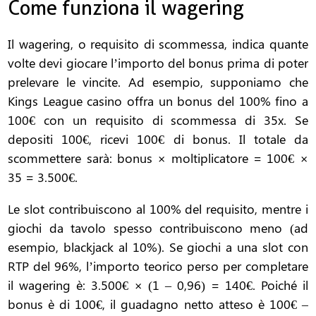
Come funziona il wagering
Il wagering, o requisito di scommessa, indica quante
volte devi giocare l’importo del bonus prima di poter
prelevare le vincite. Ad esempio, supponiamo che
Kings League casino offra un bonus del 100% fino a
100€ con un requisito di scommessa di 35x. Se
depositi 100€, ricevi 100€ di bonus. Il totale da
scommettere sarà: bonus × moltiplicatore = 100€ ×
35 = 3.500€.
Le slot contribuiscono al 100% del requisito, mentre i
giochi da tavolo spesso contribuiscono meno (ad
esempio, blackjack al 10%). Se giochi a una slot con
RTP del 96%, l’importo teorico perso per completare
il wagering è: 3.500€ × (1 – 0,96) = 140€. Poiché il
bonus è di 100€, il guadagno netto atteso è 100€ –