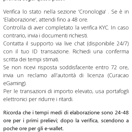
Verifica lo stato nella sezione ‘Cronologia’ . Se è in
‘Elaborazione’, attendi fino a 48 ore.
Controlla di aver completato la verifica KYC. In caso
contrario, invia i documenti richiesti.
Contatta il supporto via live chat (disponibile 24/7)
con il tuo ID transazione. Richiedi una conferma
scritta dei tempi stimati.
Se non ricevi risposta soddisfacente entro 72 ore,
invia un reclamo all’autorità di licenza (Curacao
eGaming).
Per le transazioni di importo elevato, usa portafogli
elettronici per ridurre i ritardi.
Ricorda che i tempi medi di elaborazione sono 24-48
ore per i primi prelievi; dopo la verifica, scendono a
poche ore per gli e-wallet.