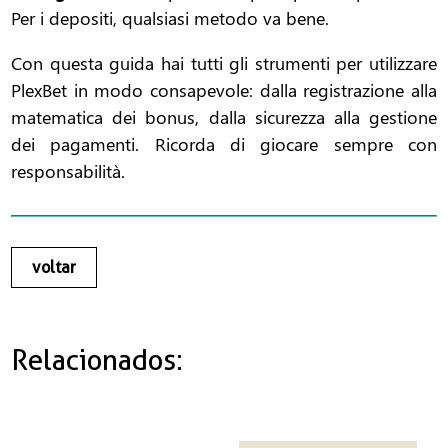
Per i depositi, qualsiasi metodo va bene.
Con questa guida hai tutti gli strumenti per utilizzare
PlexBet in modo consapevole: dalla registrazione alla
matematica dei bonus, dalla sicurezza alla gestione
dei pagamenti. Ricorda di giocare sempre con
responsabilità.
voltar
Relacionados: