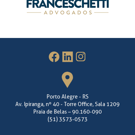
Porto Alegre - RS
Av. Ipiranga, nº 40 - Torre Office, Sala 1209
Praia de Belas – 90.160-090
(51) 3573-0573