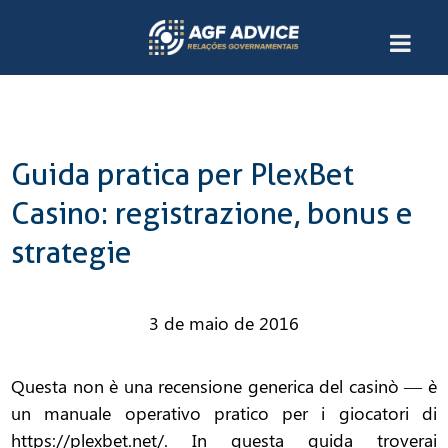
Guida pratica per PlexBet
Casino: registrazione, bonus e
strategie
3 de maio de 2016
Questa non è una recensione generica del casinò — è
un manuale operativo pratico per i giocatori di
https://plexbet.net/
. In questa guida troverai