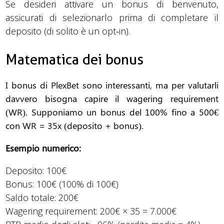
Se desideri attivare un bonus di benvenuto,
assicurati di selezionarlo prima di completare il
deposito (di solito è un opt‑in).
Matematica dei bonus
I bonus di PlexBet sono interessanti, ma per valutarli
davvero bisogna capire il wagering requirement
(WR). Supponiamo un bonus del 100% fino a 500€
con WR = 35x (deposito + bonus).
Esempio numerico:
Deposito: 100€
Bonus: 100€ (100% di 100€)
Saldo totale: 200€
Wagering requirement: 200€ × 35 = 7.000€