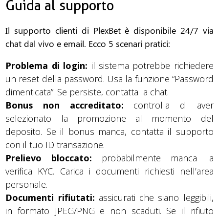
Guida al supporto
Il supporto clienti di PlexBet è disponibile 24/7 via
chat dal vivo e email. Ecco 5 scenari pratici:
Problema di login:
il sistema potrebbe richiedere
un reset della password. Usa la funzione “Password
dimenticata”. Se persiste, contatta la chat.
Bonus non accreditato:
controlla di aver
selezionato la promozione al momento del
deposito. Se il bonus manca, contatta il supporto
con il tuo ID transazione.
Prelievo bloccato:
probabilmente manca la
verifica KYC. Carica i documenti richiesti nell’area
personale.
Documenti rifiutati:
assicurati che siano leggibili,
in formato JPEG/PNG e non scaduti. Se il rifiuto