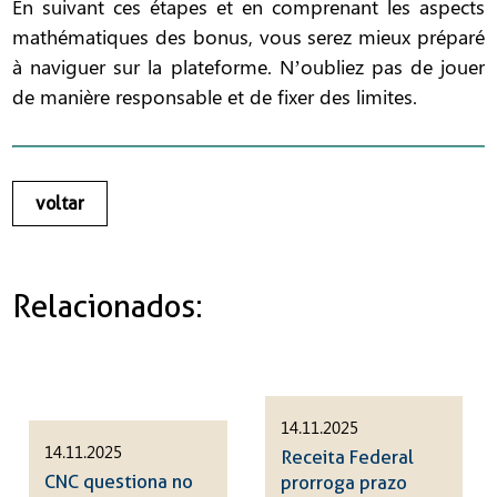
En suivant ces étapes et en comprenant les aspects
mathématiques des bonus, vous serez mieux préparé
à naviguer sur la plateforme. N’oubliez pas de jouer
de manière responsable et de fixer des limites.
voltar
Relacionados:
14.11.2025
14.11.2025
Receita Federal
CNC questiona no
prorroga prazo