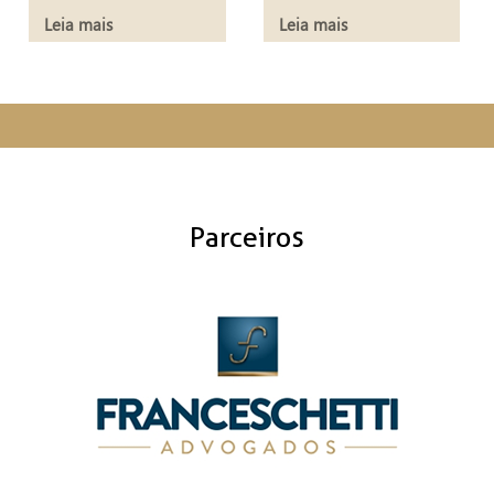
Leia mais
Leia mais
Parceiros