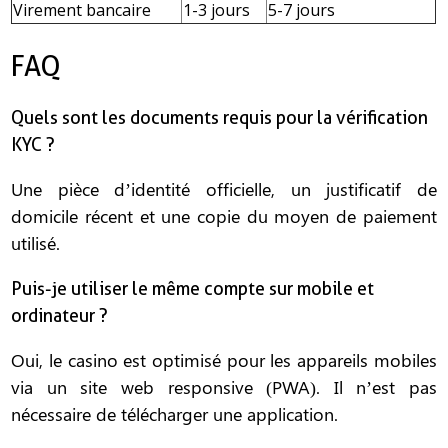
Virement bancaire
1-3 jours
5-7 jours
FAQ
Quels sont les documents requis pour la vérification
KYC ?
Une pièce d’identité officielle, un justificatif de
domicile récent et une copie du moyen de paiement
utilisé.
Puis-je utiliser le même compte sur mobile et
ordinateur ?
Oui, le casino est optimisé pour les appareils mobiles
via un site web responsive (PWA). Il n’est pas
nécessaire de télécharger une application.