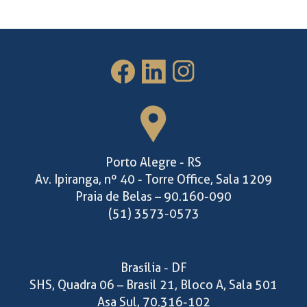
Porto Alegre - RS
Av. Ipiranga, nº 40 - Torre Office, Sala 1209
Praia de Belas – 90.160-090
(51) 3573-0573
Brasília - DF
SHS, Quadra 06 – Brasil 21, Bloco A, Sala 501
Asa Sul, 70.316-102