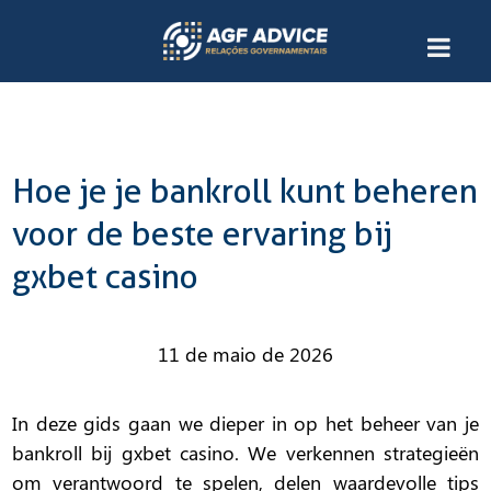
Hoe je je bankroll kunt beheren
voor de beste ervaring bij
gxbet casino
11 de maio de 2026
In deze gids gaan we dieper in op het beheer van je
bankroll bij gxbet casino. We verkennen strategieën
om verantwoord te spelen, delen waardevolle tips