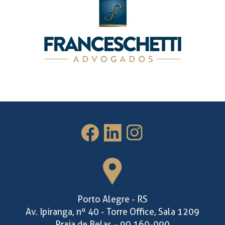
Porto Alegre - RS
Av. Ipiranga, nº 40 - Torre Office, Sala 1209
Praia de Belas – 90.160-090