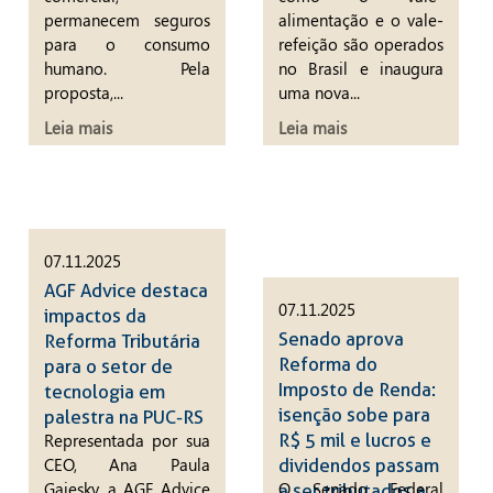
permanecem seguros
alimentação e o vale-
para o consumo
refeição são operados
humano. Pela
no Brasil e inaugura
proposta,...
uma nova...
Leia mais
Leia mais
07.11.2025
AGF Advice destaca
07.11.2025
impactos da
Senado aprova
Reforma Tributária
Reforma do
para o setor de
Imposto de Renda:
tecnologia em
isenção sobe para
palestra na PUC-RS
R$ 5 mil e lucros e
Representada por sua
CEO, Ana Paula
dividendos passam
Gaiesky, a AGF Advice
O Senado Federal
a ser tributados a