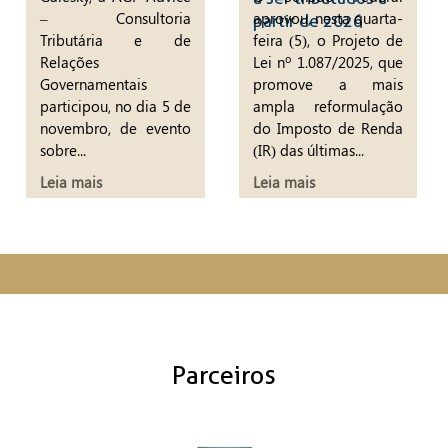
– Consultoria
aprovou, nesta quarta-
partir de 2026
Tributária e de
feira (5), o Projeto de
Relações
Lei nº 1.087/2025, que
Governamentais
promove a mais
participou, no dia 5 de
ampla reformulação
novembro, de evento
do Imposto de Renda
sobre...
(IR) das últimas...
Leia mais
Leia mais
Parceiros