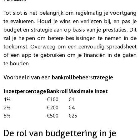
Tot slot is het belangrijk om regelmatig je voortgang
te evalueren. Houd je wins en verliezen bij, en pas je
budget en strategie aan op basis van je prestaties. Dit
zal je helpen om betere beslissingen te nemen in de
toekomst. Overweeg om een eenvoudig spreadsheet
of een app te gebruiken om je financiën in de gaten
te houden.
Voorbeeld van een bankrollbeheerstrategie
Inzetpercentage
Bankroll
Maximale Inzet
1%
€100
€1
2%
€200
€4
5%
€500
€25
De rol van budgettering in je