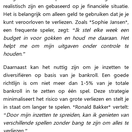
realistisch zijn en gebaseerd op je financiële situatie.
Het is belangrijk om alleen geld te gebruiken dat je je
kunt veroorloven te verliezen. Zoals *Sophie Jansen*,
een frequente speler, zegt:
“Ik stel elke week een
budget in voor gokken en houd me daaraan. Het
helpt me om mijn uitgaven onder controle te
houden.”
Daarnaast kan het nuttig zijn om je inzetten te
diversifiëren op basis van je bankroll. Een goede
richtlijn is om niet meer dan 1-5% van je totale
bankroll in te zetten op één spel. Deze strategie
minimaliseert het risico van grote verliezen en stelt je
in staat om langer te spelen. *Ronald Bakker* vertelt:
“Door mijn inzetten te spreiden, kan ik genieten van
verschillende spellen zonder bang te zijn om alles te
verliezen.”