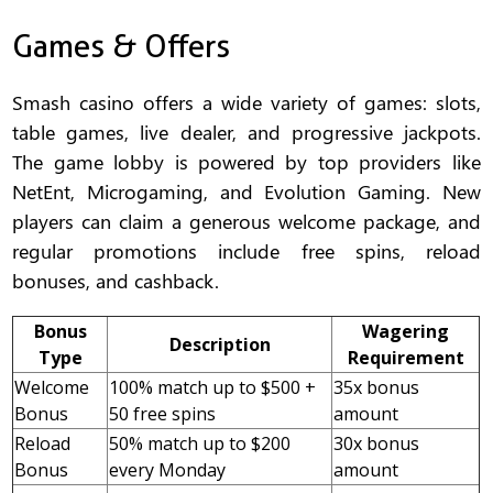
Games & Offers
Smash casino offers a wide variety of games: slots,
table games, live dealer, and progressive jackpots.
The game lobby is powered by top providers like
NetEnt, Microgaming, and Evolution Gaming. New
players can claim a generous welcome package, and
regular promotions include free spins, reload
bonuses, and cashback.
Bonus
Wagering
Description
Type
Requirement
Welcome
100% match up to $500 +
35x bonus
Bonus
50 free spins
amount
Reload
50% match up to $200
30x bonus
Bonus
every Monday
amount