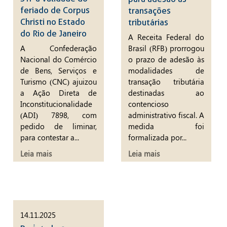
feriado de Corpus
transações
Christi no Estado
tributárias
do Rio de Janeiro
A Receita Federal do
A Confederação
Brasil (RFB) prorrogou
Nacional do Comércio
o prazo de adesão às
de Bens, Serviços e
modalidades de
Turismo (CNC) ajuizou
transação tributária
a Ação Direta de
destinadas ao
Inconstitucionalidade
contencioso
(ADI) 7898, com
administrativo fiscal. A
pedido de liminar,
medida foi
para contestar a...
formalizada por...
Leia mais
Leia mais
14.11.2025