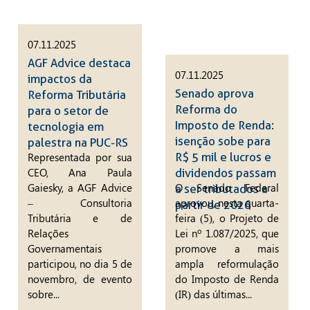
07.11.2025
AGF Advice destaca
07.11.2025
impactos da
Senado aprova
Reforma Tributária
Reforma do
para o setor de
Imposto de Renda:
tecnologia em
isenção sobe para
palestra na PUC-RS
R$ 5 mil e lucros e
Representada por sua
CEO, Ana Paula
dividendos passam
Gaiesky, a AGF Advice
O Senado Federal
a ser tributados a
– Consultoria
aprovou, nesta quarta-
partir de 2026
Tributária e de
feira (5), o Projeto de
Relações
Lei nº 1.087/2025, que
Governamentais
promove a mais
participou, no dia 5 de
ampla reformulação
novembro, de evento
do Imposto de Renda
sobre...
(IR) das últimas...