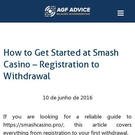
How to Get Started at Smash
Casino – Registration to
Withdrawal
10 de junho de 2016
If you are looking for a reliable guide to
https://smashcasino.pro/
, this article covers
everything from registration to your first withdrawal.