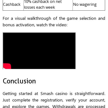
10% cashback on net
Cashback
No wagering
losses each week
For a visual walkthrough of the game selection and
bonus activation, watch the video:
Conclusion
Getting started at Smash casino is straightforward.
Just complete the registration, verify your account,
and explore the games. Withdrawals are processed