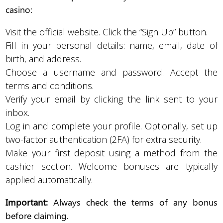
casino:
Visit the official website. Click the “Sign Up” button.
Fill in your personal details: name, email, date of
birth, and address.
Choose a username and password. Accept the
terms and conditions.
Verify your email by clicking the link sent to your
inbox.
Log in and complete your profile. Optionally, set up
two-factor authentication (2FA) for extra security.
Make your first deposit using a method from the
cashier section. Welcome bonuses are typically
applied automatically.
Important:
Always check the terms of any bonus
before claiming.