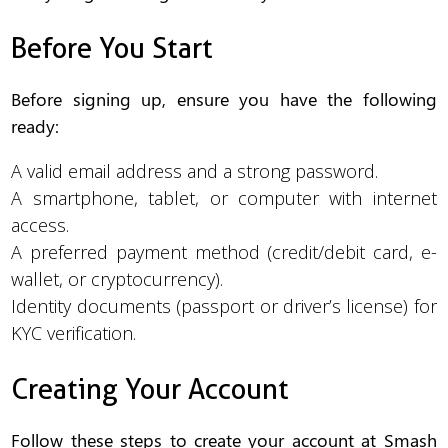
Before You Start
Before signing up, ensure you have the following
ready:
A valid email address and a strong password.
A smartphone, tablet, or computer with internet
access.
A preferred payment method (credit/debit card, e-
wallet, or cryptocurrency).
Identity documents (passport or driver’s license) for
KYC verification.
Creating Your Account
Follow these steps to create your account at Smash