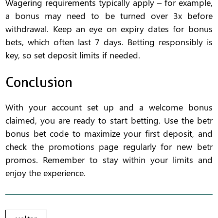
Wagering requirements typically apply – for example,
a bonus may need to be turned over 3x before
withdrawal. Keep an eye on expiry dates for bonus
bets, which often last 7 days. Betting responsibly is
key, so set deposit limits if needed.
Conclusion
With your account set up and a welcome bonus
claimed, you are ready to start betting. Use the betr
bonus bet code to maximize your first deposit, and
check the promotions page regularly for new betr
promos. Remember to stay within your limits and
enjoy the experience.