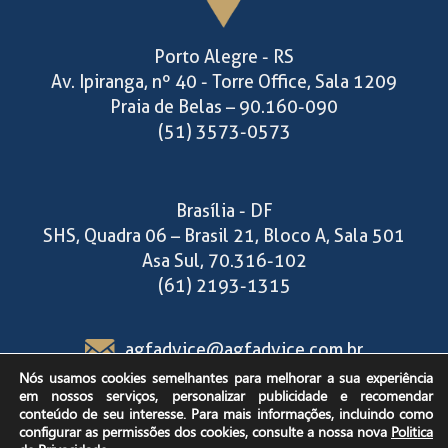
Porto Alegre - RS
Av. Ipiranga, nº 40 - Torre Office, Sala 1209
Praia de Belas – 90.160-090
(51) 3573-0573
Brasília - DF
SHS, Quadra 06 – Brasil 21, Bloco A, Sala 501
Asa Sul, 70.316-102
(61) 2193-1315
agfadvice@agfadvice.com.br
Nós usamos cookies semelhantes para melhorar a sua experiência
em nossos serviços, personalizar publicidade e recomendar
Segunda a sexta-feira,
conteúdo de seu interesse. Para mais informações, incluindo como
configurar as permissões dos cookies, consulte a nossa nova
Politica
das 9h às 18h30.