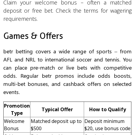
Claim your welcome bonus – often a matched
deposit or free bet. Check the terms for wagering
requirements.
Games & Offers
betr betting covers a wide range of sports – from
AFL and NRL to international soccer and tennis. You
can place pre-match or live bets with competitive
odds. Regular betr promos include odds boosts,
multi-bet bonuses, and cashback offers on selected
events.
Promotion
Typical Offer
How to Qualify
Type
Welcome
Matched deposit up to
Deposit minimum
Bonus
$500
$20, use bonus code