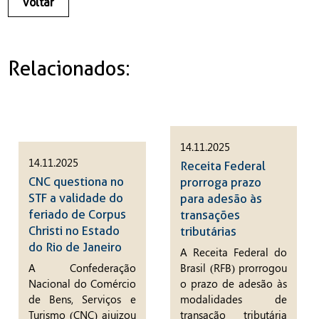
voltar
Relacionados:
14.11.2025
14.11.2025
Receita Federal
CNC questiona no
prorroga prazo
STF a validade do
para adesão às
feriado de Corpus
transações
Christi no Estado
tributárias
do Rio de Janeiro
A Receita Federal do
A Confederação
Brasil (RFB) prorrogou
Nacional do Comércio
o prazo de adesão às
de Bens, Serviços e
modalidades de
Turismo (CNC) ajuizou
transação tributária