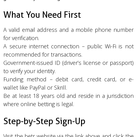
What You Need First
A valid email address and a mobile phone number
for verification.
A secure internet connection – public Wi-Fi is not
recommended for transactions.
Government-issued ID (driver’s license or passport)
to verify your identity.
Funding method – debit card, credit card, or e-
wallet like PayPal or Skrill.
Be at least 18 years old and reside in a jurisdiction
where online betting is legal.
Step-by-Step Sign-Up
Visit the betr website via the link above and click the