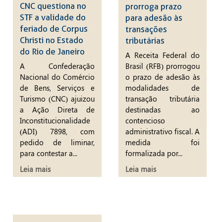
CNC questiona no
prorroga prazo
STF a validade do
para adesão às
feriado de Corpus
transações
Christi no Estado
tributárias
do Rio de Janeiro
A Receita Federal do
A Confederação
Brasil (RFB) prorrogou
Nacional do Comércio
o prazo de adesão às
de Bens, Serviços e
modalidades de
Turismo (CNC) ajuizou
transação tributária
a Ação Direta de
destinadas ao
Inconstitucionalidade
contencioso
(ADI) 7898, com
administrativo fiscal. A
pedido de liminar,
medida foi
para contestar a...
formalizada por...
Leia mais
Leia mais