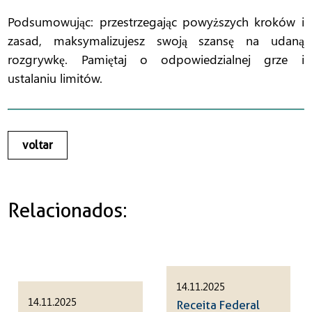
Podsumowując: przestrzegając powyższych kroków i
zasad, maksymalizujesz swoją szansę na udaną
rozgrywkę. Pamiętaj o odpowiedzialnej grze i
ustalaniu limitów.
voltar
Relacionados:
14.11.2025
14.11.2025
Receita Federal