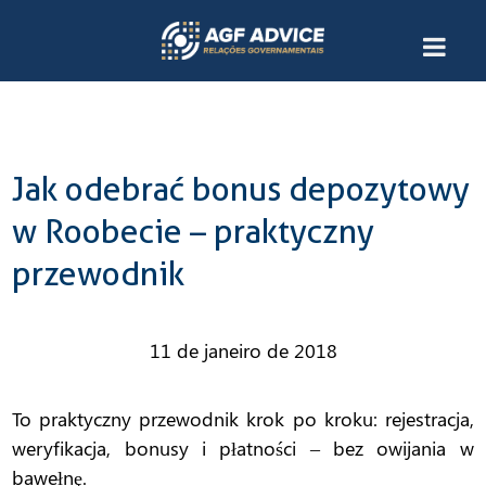
Jak odebrać bonus depozytowy
w Roobecie – praktyczny
przewodnik
11 de janeiro de 2018
To praktyczny przewodnik krok po kroku: rejestracja,
weryfikacja, bonusy i płatności – bez owijania w
bawełnę.