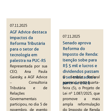
07.11.2025
AGF Advice destaca
07.11.2025
impactos da
Senado aprova
Reforma Tributária
Reforma do
para o setor de
Imposto de Renda:
tecnologia em
isenção sobe para
palestra na PUC-RS
R$ 5 mil e lucros e
Representada por sua
CEO, Ana Paula
dividendos passam
Gaiesky, a AGF Advice
O Senado Federal
a ser tributados a
– Consultoria
aprovou, nesta quarta-
partir de 2026
Tributária e de
feira (5), o Projeto de
Relações
Lei nº 1.087/2025, que
Governamentais
promove a mais
participou, no dia 5 de
ampla reformulação
novembro, de evento
do Imposto de Renda