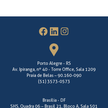
Porto Alegre - RS
Av. Ipiranga, nº 40 - Torre Office, Sala 1209
Praia de Belas – 90.160-090
(51) 3573-0573
Brasília - DF
SHS, Quadra 06 – Brasil 21, Bloco A, Sala 501