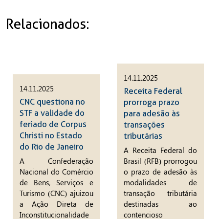
Relacionados:
14.11.2025
14.11.2025
Receita Federal
CNC questiona no
prorroga prazo
STF a validade do
para adesão às
feriado de Corpus
transações
Christi no Estado
tributárias
do Rio de Janeiro
A Receita Federal do
A Confederação
Brasil (RFB) prorrogou
Nacional do Comércio
o prazo de adesão às
de Bens, Serviços e
modalidades de
Turismo (CNC) ajuizou
transação tributária
a Ação Direta de
destinadas ao
Inconstitucionalidade
contencioso