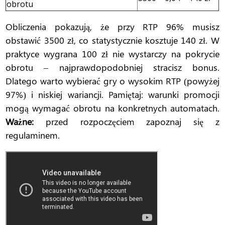
obrotu
Obliczenia pokazują, że przy RTP 96% musisz
obstawić 3500 zł, co statystycznie kosztuje 140 zł. W
praktyce wygrana 100 zł nie wystarczy na pokrycie
obrotu – najprawdopodobniej stracisz bonus.
Dlatego warto wybierać gry o wysokim RTP (powyżej
97%) i niskiej wariancji. Pamiętaj: warunki promocji
mogą wymagać obrotu na konkretnych automatach.
Ważne:
przed rozpoczęciem zapoznaj się z
regulaminem.