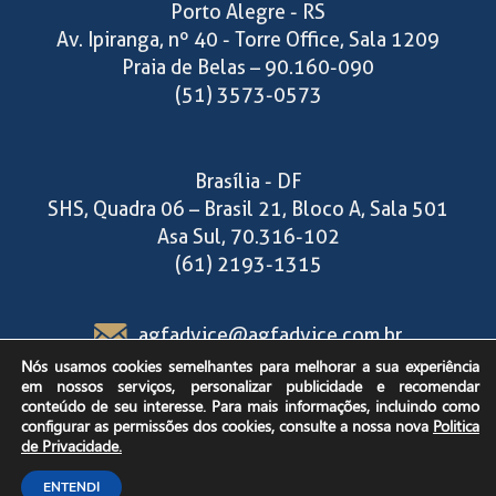
Porto Alegre - RS
Av. Ipiranga, nº 40 - Torre Office, Sala 1209
Praia de Belas – 90.160-090
(51) 3573-0573
Brasília - DF
SHS, Quadra 06 – Brasil 21, Bloco A, Sala 501
Asa Sul, 70.316-102
(61) 2193-1315
agfadvice@agfadvice.com.br
Nós usamos cookies semelhantes para melhorar a sua experiência
em nossos serviços, personalizar publicidade e recomendar
Segunda a sexta-feira,
conteúdo de seu interesse. Para mais informações, incluindo como
configurar as permissões dos cookies, consulte a nossa nova
Politica
das 9h às 18h30.
de Privacidade.
ENTENDI