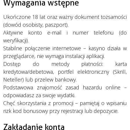
Wymagania wstępne
Ukończone 18 lat oraz ważny dokument tożsamości
(dowód osobisty, paszport).
Aktywne konto e-mail i numer telefonu (do
weryfikacji).
Stabilne połączenie internetowe – kasyno działa w
przeglądarce, nie wymaga instalacji aplikacji.
Dostęp do metody płatności: karta
kredytowa/debetowa, portfel elektroniczny (Skrill,
Neteller) lub przelew bankowy.
Podstawowa znajomość zasad hazardu online –
odpowiadasz za swoje wydatki.
Chęć skorzystania z promocji – pamiętaj o wpisaniu
rizk kod bonusowy przy rejestracji lub depozycie.
Zakładanie konta