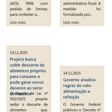
(ADI) 7898, com
administrativo fiscal. A
pedido de liminar,
medida foi
para contestar a...
formalizada por...
Leia mais
Leia mais
14.11.2025
Projeto busca
coibir descarte de
alimentos próprios
14.11.2025
para consumo e
Governo atualiza
pode gerar novos
regras do vale-
deveres ao setor
alimentação e
O Projeto de Lei nº
alimentício
refeição
502/2025 propõe
vedar o descarte de
O Governo Federal
alimentos que,
publicou o Decreto nº