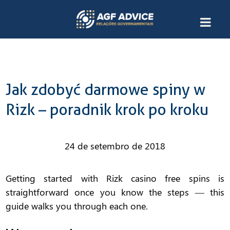
Jak zdobyć darmowe spiny w
Rizk – poradnik krok po kroku
24 de setembro de 2018
Getting started with
Rizk casino free spins
is
straightforward once you know the steps — this
guide walks you through each one.