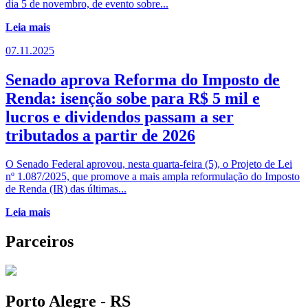
dia 5 de novembro, de evento sobre...
Leia mais
07.11.2025
Senado aprova Reforma do Imposto de
Renda: isenção sobe para R$ 5 mil e
lucros e dividendos passam a ser
tributados a partir de 2026
O Senado Federal aprovou, nesta quarta-feira (5), o Projeto de Lei
nº 1.087/2025, que promove a mais ampla reformulação do Imposto
de Renda (IR) das últimas...
Leia mais
Parceiros
Porto Alegre - RS