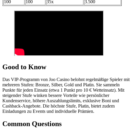
100
100
35x
3.500
Good to Know
Das VIP‑Programm von Joo Casino belohnt regelmäßige Spieler mit
mehreren Stufen: Bronze, Silber, Gold und Platin. Sie sammeln
Punkte für jeden Einsatz (etwa 1 Punkt pro 10 € Wetteinsatz). Mit
steigender Stufe winken bessere Vorteile wie persönlicher
Kundenservice, höhere Auszahlungslimits, exklusive Boni und
Cashback‑Angebote. Die höchste Stufe, Platin, bietet zudem
Einladungen zu Events und individuelle Prämien.
Common Questions