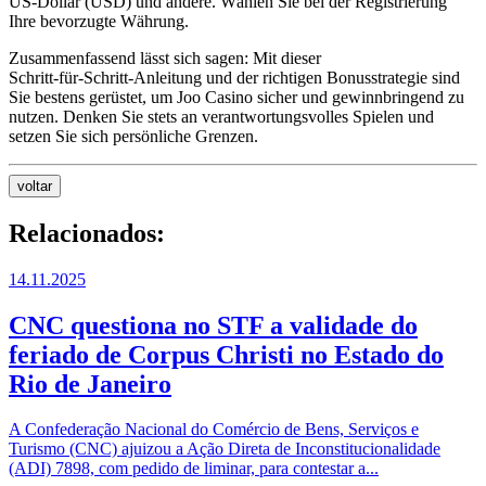
US‑Dollar (USD) und andere. Wählen Sie bei der Registrierung
Ihre bevorzugte Währung.
Zusammenfassend lässt sich sagen: Mit dieser
Schritt‑für‑Schritt‑Anleitung und der richtigen Bonusstrategie sind
Sie bestens gerüstet, um Joo Casino sicher und gewinnbringend zu
nutzen. Denken Sie stets an verantwortungsvolles Spielen und
setzen Sie sich persönliche Grenzen.
voltar
Relacionados:
14.11.2025
CNC questiona no STF a validade do
feriado de Corpus Christi no Estado do
Rio de Janeiro
A Confederação Nacional do Comércio de Bens, Serviços e
Turismo (CNC) ajuizou a Ação Direta de Inconstitucionalidade
(ADI) 7898, com pedido de liminar, para contestar a...