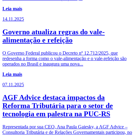
Leia mais
14.11.2025
Governo atualiza regras do vale-
alimentação e refeição
O Governo Federal publicou o Decreto nº 12.712/2025, que
redesenha a forma como o vale-alimentação e o vale-refeição são
operados no Brasil e inaugura uma nova...
Leia mais
07.11.2025
AGF Advice destaca impactos da
Reforma Tributária para o setor de
tecnologia em palestra na PUC-RS
Representada por sua CEO, Ana Paula Gaiesky, a AGF Advice –
Consultoria Tributária e de Relações Governamentais participou, no