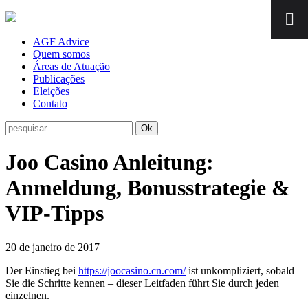
AGF Advice
Quem somos
Áreas de Atuação
Publicações
Eleições
Contato
Ok
Joo Casino Anleitung:
Anmeldung, Bonusstrategie &
VIP-Tipps
20 de janeiro de 2017
Der Einstieg bei
https://joocasino.cn.com/
ist unkompliziert, sobald
Sie die Schritte kennen – dieser Leitfaden führt Sie durch jeden
einzelnen.