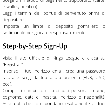
Scegli un metodo di pagamento supportato (carte,
e-wallet, bonifico).
Leggi i termini del bonus di benvenuto prima di
depositare.
Imposta un limite di deposito giornaliero o
settimanale per giocare responsabilmente.
Step-by-Step Sign-Up
Visita il sito ufficiale di Kings League e clicca su
“Registrati”.
Inserisci il tuo indirizzo email, crea una password
sicura e scegli la tua valuta preferita (EUR, USD,
ecc.).
Compila i campi con i tuoi dati personali: nome,
cognome, data di nascita, indirizzo e nazionalità.
Assicurati che corrispondano esattamente ai tuoi