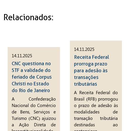
Relacionados:
14.11.2025
14.11.2025
Receita Federal
CNC questiona no
prorroga prazo
STF a validade do
para adesão às
feriado de Corpus
transações
Christi no Estado
tributárias
do Rio de Janeiro
A Receita Federal do
A Confederação
Brasil (RFB) prorrogou
Nacional do Comércio
o prazo de adesão às
de Bens, Serviços e
modalidades de
Turismo (CNC) ajuizou
transação tributária
a Ação Direta de
destinadas ao