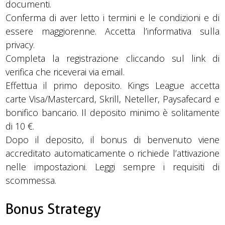
documenti.
Conferma di aver letto i termini e le condizioni e di
essere maggiorenne. Accetta l’informativa sulla
privacy.
Completa la registrazione cliccando sul link di
verifica che riceverai via email.
Effettua il primo deposito. Kings League accetta
carte Visa/Mastercard, Skrill, Neteller, Paysafecard e
bonifico bancario. Il deposito minimo è solitamente
di 10 €.
Dopo il deposito, il bonus di benvenuto viene
accreditato automaticamente o richiede l’attivazione
nelle impostazioni. Leggi sempre i requisiti di
scommessa.
Bonus Strategy