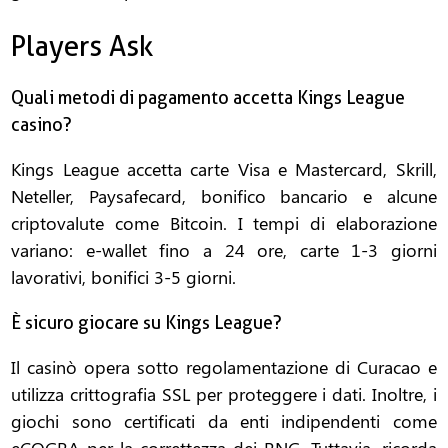
Players Ask
Quali metodi di pagamento accetta Kings League
casino?
Kings League accetta carte Visa e Mastercard, Skrill,
Neteller, Paysafecard, bonifico bancario e alcune
criptovalute come Bitcoin. I tempi di elaborazione
variano: e-wallet fino a 24 ore, carte 1-3 giorni
lavorativi, bonifici 3-5 giorni.
È sicuro giocare su Kings League?
Il casinò opera sotto regolamentazione di Curacao e
utilizza crittografia SSL per proteggere i dati. Inoltre, i
giochi sono certificati da enti indipendenti come