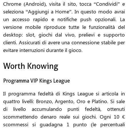
Chrome (Android), visita il sito, tocca “Condividi” e
seleziona “Aggiungi a Home”. In questo modo avrai
un accesso rapido e notifiche push opzionali. La
versione mobile riproduce tutte le funzionalità del
desktop: slot, giochi dal vivo, prelievi e supporto
clienti. Assicurati di avere una connessione stabile per
evitare interruzioni durante il gioco.
Worth Knowing
Programma VIP Kings League
Il programma fedeltà di Kings League si articola in
quattro livelli: Bronzo, Argento, Oro e Platino. Si sale
di livello accumulando punti fedeltà, ottenuti
scommettendo denaro reale sui giochi. Ogni 10 €
scommessi si guadagna 1 punto (le percentuali