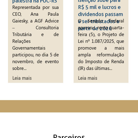
palestra na PUC-RS
R$ 5 mil e lucros e
Representada por sua
CEO, Ana Paula
dividendos passam
Gaiesky, a AGF Advice
O Senado Federal
a ser tributados a
– Consultoria
aprovou, nesta quarta-
partir de 2026
Tributária e de
feira (5), o Projeto de
Relações
Lei nº 1.087/2025, que
Governamentais
promove a mais
participou, no dia 5 de
ampla reformulação
novembro, de evento
do Imposto de Renda
sobre...
(IR) das últimas...
Leia mais
Leia mais
Parceiros