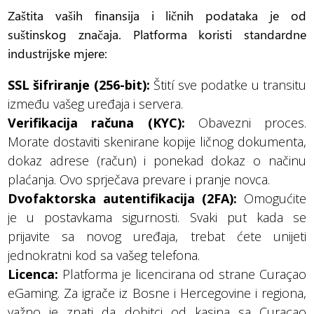
Zaštita vaših finansija i ličnih podataka je od
suštinskog značaja. Platforma koristi standardne
industrijske mjere:
SSL šifriranje (256-bit):
Štití sve podatke u transitu
između vašeg uređaja i servera.
Verifikacija računa (KYC):
Obavezni proces.
Morate dostaviti skenirane kopije ličnog dokumenta,
dokaz adrese (račun) i ponekad dokaz o načinu
plaćanja. Ovo sprječava prevare i pranje novca.
Dvofaktorska autentifikacija (2FA):
Omogućite
je u postavkama sigurnosti. Svaki put kada se
prijavite sa novog uređaja, trebat ćete unijeti
jednokratni kod sa vašeg telefona.
Licenca:
Platforma je licencirana od strane Curaçao
eGaming. Za igrače iz Bosne i Hercegovine i regiona,
važno je znati da dobitci od kasina sa Curaçao