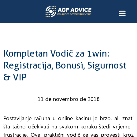
Kompletan Vodič za 1win:
Registracija, Bonusi, Sigurnost
& VIP
11 de novembro de 2018
Postavljanje računa u online kasinu je brzo, ali znati
šta tačno očekivati na svakom koraku štedi vrijeme i
frustracije. Ovaj praktični vodič će vas provesti kroz