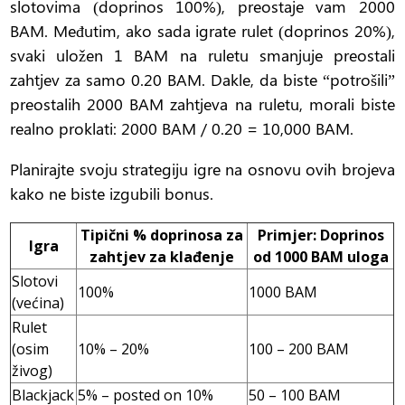
slotovima (doprinos 100%), preostaje vam 2000
BAM. Međutim, ako sada igrate rulet (doprinos 20%),
svaki uložen 1 BAM na ruletu smanjuje preostali
zahtjev za samo 0.20 BAM. Dakle, da biste “potrošili”
preostalih 2000 BAM zahtjeva na ruletu, morali biste
realno proklati: 2000 BAM / 0.20 = 10,000 BAM.
Planirajte svoju strategiju igre na osnovu ovih brojeva
kako ne biste izgubili bonus.
Tipični % doprinosa za
Primjer: Doprinos
Igra
zahtjev za klađenje
od 1000 BAM uloga
Slotovi
100%
1000 BAM
(većina)
Rulet
(osim
10% – 20%
100 – 200 BAM
živog)
Blackjack
5% – posted on 10%
50 – 100 BAM