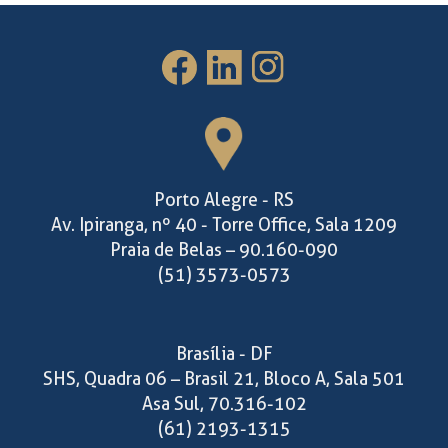
Porto Alegre - RS
Av. Ipiranga, nº 40 - Torre Office, Sala 1209
Praia de Belas – 90.160-090
(51) 3573-0573
Brasília - DF
SHS, Quadra 06 – Brasil 21, Bloco A, Sala 501
Asa Sul, 70.316-102
(61) 2193-1315