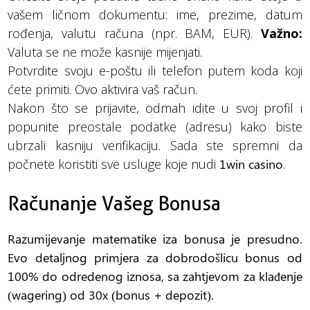
vašem ličnom dokumentu: ime, prezime, datum
rođenja, valutu računa (npr. BAM, EUR).
Važno:
Valuta se ne može kasnije mijenjati.
Potvrdite svoju e-poštu ili telefon putem koda koji
ćete primiti. Ovo aktivira vaš račun.
Nakon što se prijavite, odmah idite u svoj profil i
popunite preostale podatke (adresu) kako biste
ubrzali kasniju verifikaciju. Sada ste spremni da
počnete koristiti sve usluge koje nudi
1win casino
.
Računanje Vašeg Bonusa
Razumijevanje matematike iza bonusa je presudno.
Evo detaljnog primjera za dobrodošlicu bonus od
100% do odredenog iznosa, sa zahtjevom za klađenje
(wagering) od 30x (bonus + depozit).