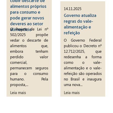
coibir descarte de
alimentos próprios
14.11.2025
para consumo e
Governo atualiza
pode gerar novos
regras do vale-
deveres ao setor
alimentação e
O Projeto de Lei nº
alimentício
refeição
502/2025 propõe
vedar o descarte de
O Governo Federal
alimentos que,
publicou o Decreto nº
embora tenham
12.712/2025, que
perdido valor
redesenha a forma
comercial,
como o vale-
permanecem seguros
alimentação e o vale-
para o consumo
refeição são operados
humano. Pela
no Brasil e inaugura
proposta,...
uma nova...
Leia mais
Leia mais