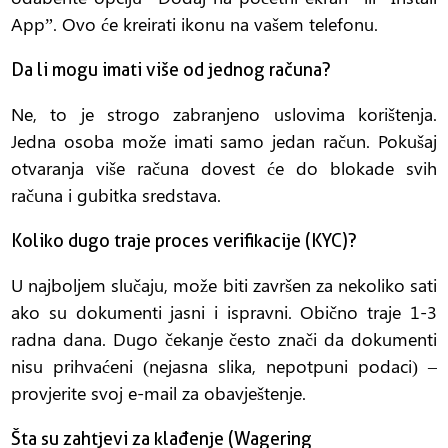
App”. Ovo će kreirati ikonu na vašem telefonu.
Da li mogu imati više od jednog računa?
Ne, to je strogo zabranjeno uslovima korištenja.
Jedna osoba može imati samo jedan račun. Pokušaj
otvaranja više računa dovest će do blokade svih
računa i gubitka sredstava.
Koliko dugo traje proces verifikacije (KYC)?
U najboljem slučaju, može biti završen za nekoliko sati
ako su dokumenti jasni i ispravni. Obično traje 1-3
radna dana. Dugo čekanje često znači da dokumenti
nisu prihvaćeni (nejasna slika, nepotpuni podaci) –
provjerite svoj e-mail za obavještenje.
Šta su zahtjevi za klađenje (Wagering