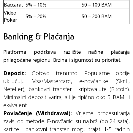
Baccarat
5% – 10%
50 – 100 BAM
Video
5% – 20%
50 – 200 BAM
Poker
Banking & Plaćanja
Platforma podržava različite načine plaćanja
prilagođene regionu. Brzina i sigurnost su prioritet.
Depozit:
Gotovo trenutno. Popularne opcije
uključuju Visa/Mastercard, e-novčanike (Skrill,
Neteller), bankovni transfer i kriptovalute (Bitcoin).
Minimalni depozit varira, ali je tipično oko 5 BAM ili
ekvivalent.
Povlačenje (Withdrawal):
Vrijeme procesuiranja
zavisi od metode. E-novčanici su najbrži (do 24 sata),
kartice i bankovni transferi mogu trajati 1-5 radnih