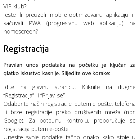
VIP klub?
Jeste li preuzeli mobile-optimizovanu aplikaciju ili
sačuvali PWA (progresivnu web aplikaciju) na
homescreen?
Registracija
Pravilan unos podataka na početku je ključan za
glatko iskustvo kasnije. Slijedite ove korake:
Idite na glavnu stranicu. Kliknite na dugme
“Registracija” ili “Prijavi se”.
Odaberite način registracije: putem e-pošte, telefona
ili brze registracije preko društvenih mreža (npr.
Google). Za potpunu kontrolu, preporučuje se
registracija putem e-pošte.
Unesite svoje podatke tačno onako kako stoje u