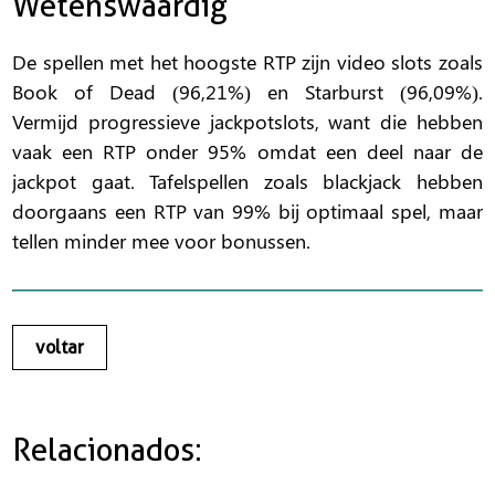
Wetenswaardig
De spellen met het hoogste RTP zijn video slots zoals
Book of Dead (96,21%) en Starburst (96,09%).
Vermijd progressieve jackpotslots, want die hebben
vaak een RTP onder 95% omdat een deel naar de
jackpot gaat. Tafelspellen zoals blackjack hebben
doorgaans een RTP van 99% bij optimaal spel, maar
tellen minder mee voor bonussen.
voltar
Relacionados: