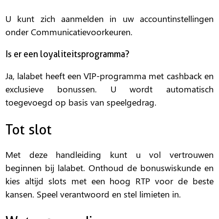
U kunt zich aanmelden in uw accountinstellingen
onder Communicatievoorkeuren.
Is er een loyaliteitsprogramma?
Ja, lalabet heeft een VIP-programma met cashback en
exclusieve bonussen. U wordt automatisch
toegevoegd op basis van speelgedrag.
Tot slot
Met deze handleiding kunt u vol vertrouwen
beginnen bij lalabet. Onthoud de bonuswiskunde en
kies altijd slots met een hoog RTP voor de beste
kansen. Speel verantwoord en stel limieten in.