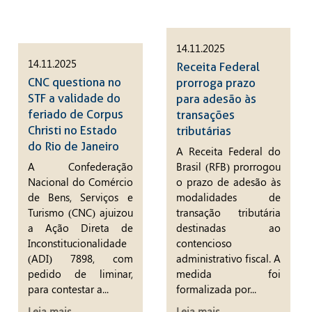
14.11.2025
14.11.2025
Receita Federal
CNC questiona no
prorroga prazo
STF a validade do
para adesão às
feriado de Corpus
transações
Christi no Estado
tributárias
do Rio de Janeiro
A Receita Federal do
A Confederação
Brasil (RFB) prorrogou
Nacional do Comércio
o prazo de adesão às
de Bens, Serviços e
modalidades de
Turismo (CNC) ajuizou
transação tributária
a Ação Direta de
destinadas ao
Inconstitucionalidade
contencioso
(ADI) 7898, com
administrativo fiscal. A
pedido de liminar,
medida foi
para contestar a...
formalizada por...
Leia mais
Leia mais