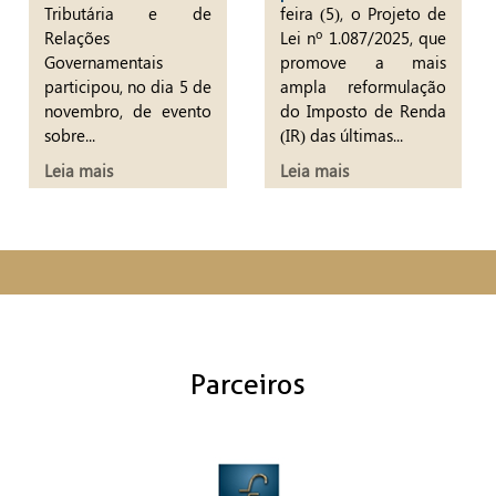
Tributária e de
feira (5), o Projeto de
Relações
Lei nº 1.087/2025, que
Governamentais
promove a mais
participou, no dia 5 de
ampla reformulação
novembro, de evento
do Imposto de Renda
sobre...
(IR) das últimas...
Leia mais
Leia mais
Parceiros