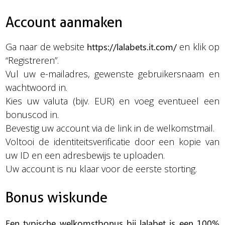
Account aanmaken
Ga naar de website
https://lalabets.it.com/
en klik op
“Registreren”.
Vul uw e-mailadres, gewenste gebruikersnaam en
wachtwoord in.
Kies uw valuta (bijv. EUR) en voeg eventueel een
bonuscod in.
Bevestig uw account via de link in de welkomstmail.
Voltooi de identiteitsverificatie door een kopie van
uw ID en een adresbewijs te uploaden.
Uw account is nu klaar voor de eerste storting.
Bonus wiskunde
Een typische welkomstbonus bij lalabet is een 100%