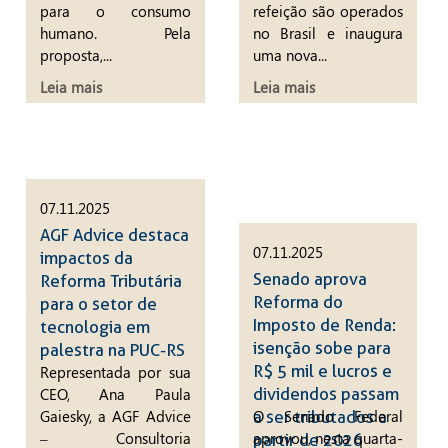
para o consumo
refeição são operados
humano. Pela
no Brasil e inaugura
proposta,...
uma nova...
Leia mais
Leia mais
07.11.2025
AGF Advice destaca
07.11.2025
impactos da
Senado aprova
Reforma Tributária
Reforma do
para o setor de
Imposto de Renda:
tecnologia em
isenção sobe para
palestra na PUC-RS
R$ 5 mil e lucros e
Representada por sua
CEO, Ana Paula
dividendos passam
Gaiesky, a AGF Advice
O Senado Federal
a ser tributados a
– Consultoria
aprovou, nesta quarta-
partir de 2026