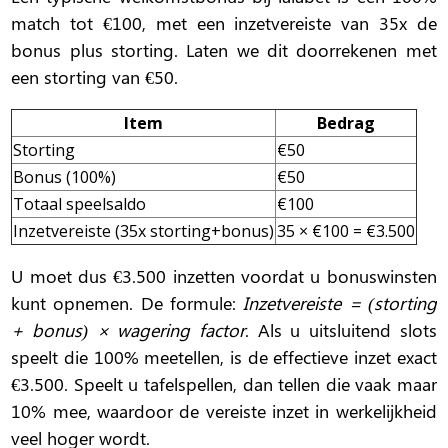
match tot €100, met een inzetvereiste van 35x de
bonus plus storting. Laten we dit doorrekenen met
een storting van €50.
Item
Bedrag
Storting
€50
Bonus (100%)
€50
Totaal speelsaldo
€100
Inzetvereiste (35x storting+bonus)
35 × €100 = €3.500
U moet dus €3.500 inzetten voordat u bonuswinsten
kunt opnemen. De formule:
Inzetvereiste = (storting
+ bonus) × wagering factor
. Als u uitsluitend slots
speelt die 100% meetellen, is de effectieve inzet exact
€3.500. Speelt u tafelspellen, dan tellen die vaak maar
10% mee, waardoor de vereiste inzet in werkelijkheid
veel hoger wordt.