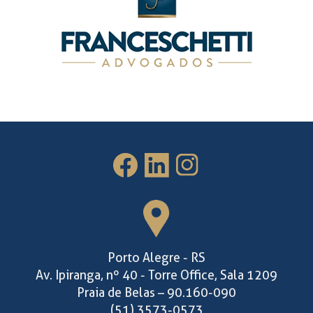
Porto Alegre - RS
Av. Ipiranga, nº 40 - Torre Office, Sala 1209
Praia de Belas – 90.160-090
(51) 3573-0573