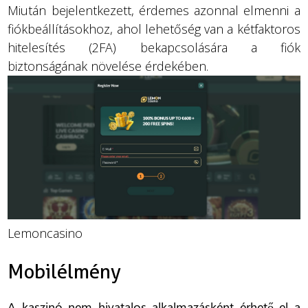
Miután bejelentkezett, érdemes azonnal elmenni a
fiókbeállításokhoz, ahol lehetőség van a kétfaktoros
hitelesítés (2FA) bekapcsolására a fiók
biztonságának növelése érdekében.
Lemoncasino
Mobilélmény
A kaszinó nem hivatalos alkalmazásként érhető el a