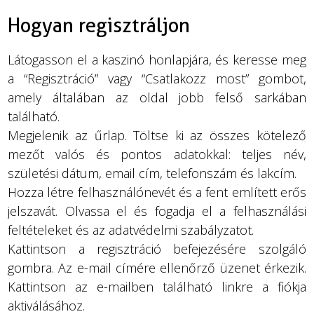
Hogyan regisztráljon
Látogasson el a kaszinó honlapjára, és keresse meg
a “Regisztráció” vagy “Csatlakozz most” gombot,
amely általában az oldal jobb felső sarkában
található.
Megjelenik az űrlap. Töltse ki az összes kötelező
mezőt valós és pontos adatokkal: teljes név,
születési dátum, email cím, telefonszám és lakcím.
Hozza létre felhasználónevét és a fent említett erős
jelszavát. Olvassa el és fogadja el a felhasználási
feltételeket és az adatvédelmi szabályzatot.
Kattintson a regisztráció befejezésére szolgáló
gombra. Az e-mail címére ellenőrző üzenet érkezik.
Kattintson az e-mailben található linkre a fiókja
aktiválásához.