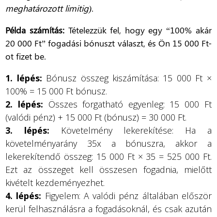
meghatározott limitig)
.
Példa számítás:
Tételezzük fel, hogy egy “100% akár
20 000 Ft” fogadási bónuszt választ, és Ön 15 000 Ft-
ot fizet be.
1. lépés:
Bónusz összeg kiszámítása: 15 000 Ft ×
100% = 15 000 Ft bónusz.
2. lépés:
Összes forgatható egyenleg: 15 000 Ft
(valódi pénz) + 15 000 Ft (bónusz) = 30 000 Ft.
3. lépés:
Követelmény lekerekítése: Ha a
követelményarány 35x a bónuszra, akkor a
lekerekítendő összeg: 15 000 Ft × 35 = 525 000 Ft.
Ezt az összeget kell összesen fogadnia, mielőtt
kivételt kezdeményezhet.
4. lépés:
Figyelem: A valódi pénz általában először
kerül felhasználásra a fogadásoknál, és csak azután