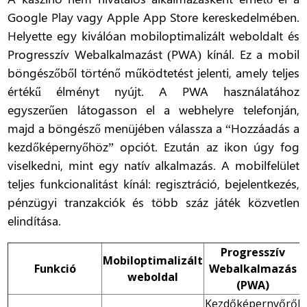
Google Play vagy Apple App Store kereskedelmében.
Helyette egy kiválóan mobiloptimalizált weboldalt és
Progresszív Webalkalmazást (PWA) kínál. Ez a mobil
böngészőből történő működtetést jelenti, amely teljes
értékű élményt nyújt. A PWA használatához
egyszerűen látogasson el a webhelyre telefonján,
majd a böngésző menüjében válassza a “Hozzáadás a
kezdőképernyőhöz” opciót. Ezután az ikon úgy fog
viselkedni, mint egy natív alkalmazás. A mobilfelület
teljes funkcionalitást kínál: regisztráció, bejelentkezés,
pénzügyi tranzakciók és több száz játék közvetlen
elindítása.
Progresszív
Mobiloptimalizált
Funkció
Webalkalmazás
weboldal
(PWA)
Kezdőképernyőről