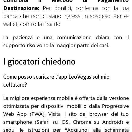
Destinazione:
Per bonifici, conferma con la tua
banca che non ci siano ingressi in sospeso. Per e-
wallet, controlla il saldo.
La pazienza e una comunicazione chiara con il
supporto risolvono la maggior parte dei casi.
I giocatori chiedono
Come posso scaricare l’app LeoVegas sul mio
cellulare?
La migliore esperienza mobile è offerta dalla versione
ottimizzata per dispositivi mobili o dalla Progressive
Web App (PWA). Visita il sito dal browser del tuo
smartphone (Safari su iOS, Chrome su Android) e
segui le istruzioni per “Aggiungi alla schermata