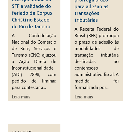
STF a validade do
para adesão às
feriado de Corpus
transações
Christi no Estado
tributárias
do Rio de Janeiro
A Receita Federal do
A Confederação
Brasil (RFB) prorrogou
Nacional do Comércio
o prazo de adesão às
de Bens, Serviços e
modalidades de
Turismo (CNC) ajuizou
transação tributária
a Ação Direta de
destinadas ao
Inconstitucionalidade
contencioso
(ADI) 7898, com
administrativo fiscal. A
pedido de liminar,
medida foi
para contestar a...
formalizada por...
Leia mais
Leia mais