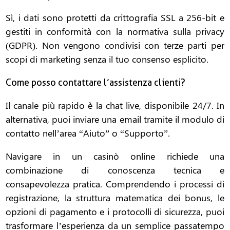
Sì, i dati sono protetti da crittografia SSL a 256-bit e
gestiti in conformità con la normativa sulla privacy
(GDPR). Non vengono condivisi con terze parti per
scopi di marketing senza il tuo consenso esplicito.
Come posso contattare l’assistenza clienti?
Il canale più rapido è la chat live, disponibile 24/7. In
alternativa, puoi inviare una email tramite il modulo di
contatto nell’area “Aiuto” o “Supporto”.
Navigare in un casinò online richiede una
combinazione di conoscenza tecnica e
consapevolezza pratica. Comprendendo i processi di
registrazione, la struttura matematica dei bonus, le
opzioni di pagamento e i protocolli di sicurezza, puoi
trasformare l’esperienza da un semplice passatempo