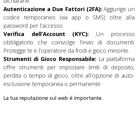
dichiararle.
Autenticazione a Due Fattori (2FA):
Aggiunge un
codice temporaneo (via app o SMS) oltre alla
password per l’accesso.
Verifica dell’Account (KYC):
Un processo
obbligatorio che coinvolge l’invio di documenti.
Protegge te e l’operatore da frodi e gioco minorile.
Strumenti di Gioco Responsabile:
La piattaforma
offre strumenti per impostare limiti di deposito,
perdita o tempo di gioco, oltre all’opzione di auto-
esclusione temporanea o permanente.
La tua reputazione sul web è importante.