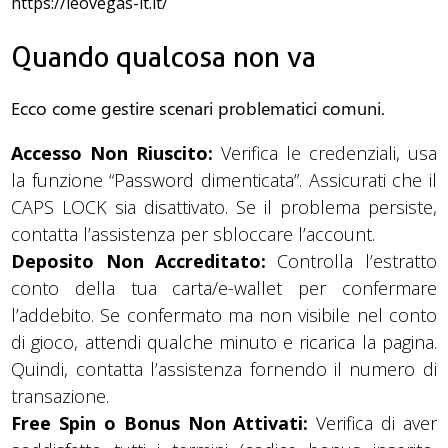
https://leovegas-it.it/
Quando qualcosa non va
Ecco come gestire scenari problematici comuni.
Accesso Non Riuscito:
Verifica le credenziali, usa
la funzione “Password dimenticata”. Assicurati che il
CAPS LOCK sia disattivato. Se il problema persiste,
contatta l’assistenza per sbloccare l’account.
Deposito Non Accreditato:
Controlla l’estratto
conto della tua carta/e-wallet per confermare
l’addebito. Se confermato ma non visibile nel conto
di gioco, attendi qualche minuto e ricarica la pagina.
Quindi, contatta l’assistenza fornendo il numero di
transazione.
Free Spin o Bonus Non Attivati:
Verifica di aver