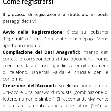
Come registrarsi
Il processo di registrazione è strutturato in pochi
passaggi decisivi.
Avvio della Registrazione:
Clicca sul pulsante
“Registrati” o “Iscriviti” presente in homepage. Viene
aperto un modulo.
Compilazione dei Dati Anagrafici:
Inserisci dati
corretti e corrispondenti ai tuoi documenti: nome,
cognome, data di nascita, indirizzo email e numero
di telefono. Un’email valida è cruciale per le
conferme.
Creazione dell’Account:
Scegli un nome utente
univoco e una password robusta (combinazione di
lettere, numeri e simboli). Si raccomanda vivamente
di abilitare l’autenticazione a due fattori (2FA) se