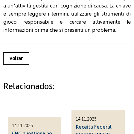
a un’attività gestita con cognizione di causa. La chiave
è sempre leggere i termini, utilizzare gli strumenti di
gioco responsabile e cercare attivamente le
informazioni prima che si presenti un problema.
voltar
Relacionados:
14.11.2025
14.11.2025
Receita Federal
CNC questiona no
prorroga prazo