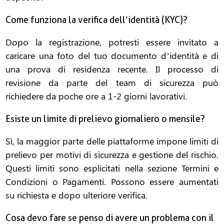
Come funziona la verifica dell’identità (KYC)?
Dopo la registrazione, potresti essere invitato a
caricare una foto del tuo documento d’identità e di
una prova di residenza recente. Il processo di
revisione da parte del team di sicurezza può
richiedere da poche ore a 1-2 giorni lavorativi.
Esiste un limite di prelievo giornaliero o mensile?
Sì, la maggior parte delle piattaforme impone limiti di
prelievo per motivi di sicurezza e gestione del rischio.
Questi limiti sono esplicitati nella sezione Termini e
Condizioni o Pagamenti. Possono essere aumentati
su richiesta e dopo ulteriore verifica.
Cosa devo fare se penso di avere un problema con il