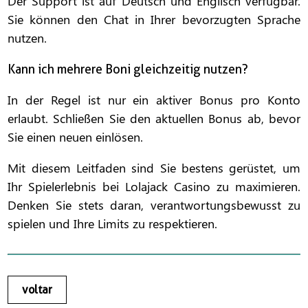
Der Support ist auf Deutsch und Englisch verfügbar.
Sie können den Chat in Ihrer bevorzugten Sprache
nutzen.
Kann ich mehrere Boni gleichzeitig nutzen?
In der Regel ist nur ein aktiver Bonus pro Konto
erlaubt. Schließen Sie den aktuellen Bonus ab, bevor
Sie einen neuen einlösen.
Mit diesem Leitfaden sind Sie bestens gerüstet, um
Ihr Spielerlebnis bei Lolajack Casino zu maximieren.
Denken Sie stets daran, verantwortungsbewusst zu
spielen und Ihre Limits zu respektieren.
voltar