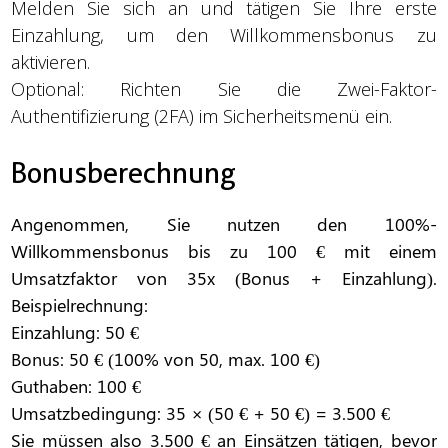
Melden Sie sich an und tätigen Sie Ihre erste
Einzahlung, um den Willkommensbonus zu
aktivieren.
Optional: Richten Sie die Zwei-Faktor-
Authentifizierung (2FA) im Sicherheitsmenü ein.
Bonusberechnung
Angenommen, Sie nutzen den 100%-
Willkommensbonus bis zu 100 € mit einem
Umsatzfaktor von 35x (Bonus + Einzahlung).
Beispielrechnung:
Einzahlung: 50 €
Bonus: 50 € (100% von 50, max. 100 €)
Guthaben: 100 €
Umsatzbedingung: 35 × (50 € + 50 €) = 3.500 €
Sie müssen also 3.500 € an Einsätzen tätigen, bevor