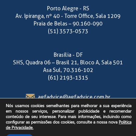
Porto Alegre - RS
Av. Ipiranga, nº 40 - Torre Office, Sala 1209
Praia de Belas – 90.160-090
(51) 3573-0573
Brasília - DF
SHS, Quadra 06 – Brasil 21, Bloco A, Sala 501
Asa Sul, 70.316-102
(61) 2193-1315
agfadvice@agfadvice.com.br
Nós usamos cookies semelhantes para melhorar a sua experiência
em nossos serviços, personalizar publicidade e recomendar
Segunda a sexta-feira,
conteúdo de seu interesse. Para mais informações, incluindo como
configurar as permissões dos cookies, consulte a nossa nova
Politica
das 9h às 18h30.
de Privacidade.