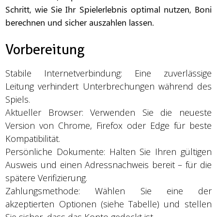
Schritt, wie Sie Ihr Spielerlebnis optimal nutzen, Boni
berechnen und sicher auszahlen lassen.
Vorbereitung
Stabile Internetverbindung: Eine zuverlässige
Leitung verhindert Unterbrechungen während des
Spiels.
Aktueller Browser: Verwenden Sie die neueste
Version von Chrome, Firefox oder Edge für beste
Kompatibilität.
Persönliche Dokumente: Halten Sie Ihren gültigen
Ausweis und einen Adressnachweis bereit – für die
spätere Verifizierung.
Zahlungsmethode: Wählen Sie eine der
akzeptierten Optionen (siehe Tabelle) und stellen