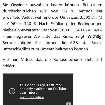
Sie Gewinne auszahlen lassen können. Bei einem
durchschnittlichen RTP von 96 % beträgt der
erwartete Verlust während des Umsatzes: 3.500 € × (1
− 0,96) = 140 €. Nach Erfüllung der Bedingungen
bleibt ein erwarteter Rest von (100 € − 140 €) = −40 €
– ein negativer Wert, der das Risiko zeigt.
Wichtig:
Berücksichtigen Sie immer die AGB, da Spiele
unterschiedlich zum Umsatz beitragen können.
Hier ein Video, das die Bonusmechanik detailliert
erklärt: