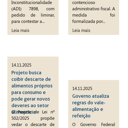
Inconstitucionalidade
contencioso
(ADI) 7898, com
administrativo fiscal. A
pedido de liminar,
medida foi
para contestar a...
formalizada por...
Leia mais
Leia mais
14.11.2025
Projeto busca
coibir descarte de
alimentos próprios
14.11.2025
para consumo e
Governo atualiza
pode gerar novos
regras do vale-
deveres ao setor
alimentação e
O Projeto de Lei nº
alimentício
refeição
502/2025 propõe
vedar o descarte de
O Governo Federal