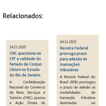
Relacionados:
14.11.2025
14.11.2025
Receita Federal
CNC questiona no
prorroga prazo
STF a validade do
para adesão às
feriado de Corpus
transações
Christi no Estado
tributárias
do Rio de Janeiro
A Receita Federal do
A Confederação
Brasil (RFB) prorrogou
Nacional do Comércio
o prazo de adesão às
de Bens, Serviços e
modalidades de
Turismo (CNC) ajuizou
transação tributária
a Ação Direta de
destinadas ao