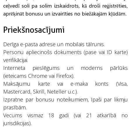
ceļvedī soli pa solim izskaidrots, kā droši reģistrēties,
aprēķināt bonusu un izvairīties no biežākajām kļūdām.
Priekšnosacījumi
Derīga e-pasta adrese un mobilais tālrunis.
Personu apliecinošs dokuments (pase vai ID karte)
verifikācijai.
Interneta pieslēgums un moderns pārlūks
(ieteicams Chrome vai Firefox).
Maksājumu karte vai e-maka konts (Visa,
Mastercard, Skrill, Neteller u.c.).
Izpratne par bonusu noteikumiem, īpaši par likmju
prasībām.
Vecums vismaz 18 gadi (vai 21 atkarībā no
jurisdikcijas).