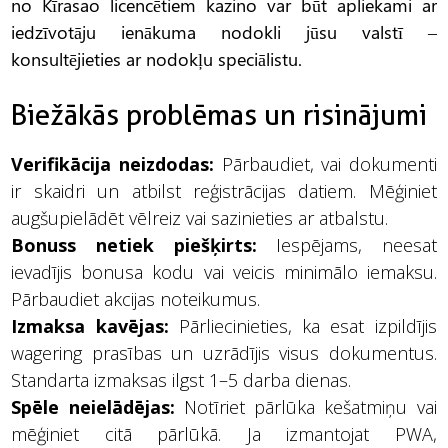
no Kīrasao licencētiem kazino var būt apliekami ar
iedzīvotāju ienākuma nodokli jūsu valstī –
konsultējieties ar nodokļu speciālistu.
Biežākās problēmas un risinājumi
Verifikācija neizdodas:
Pārbaudiet, vai dokumenti
ir skaidri un atbilst reģistrācijas datiem. Mēģiniet
augšupielādēt vēlreiz vai sazinieties ar atbalstu.
Bonuss netiek piešķirts:
Iespējams, neesat
ievadījis bonusa kodu vai veicis minimālo iemaksu.
Pārbaudiet akcijas noteikumus.
Izmaksa kavējas:
Pārliecinieties, ka esat izpildījis
wagering prasības un uzrādījis visus dokumentus.
Standarta izmaksas ilgst 1–5 darba dienas.
Spēle neielādējas:
Notīriet pārlūka kešatmiņu vai
mēģiniet citā pārlūkā. Ja izmantojat PWA,