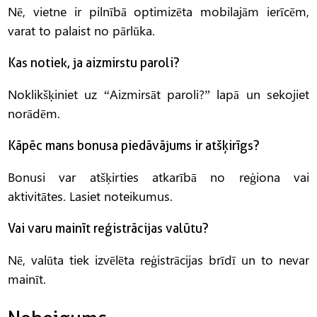
Nē, vietne ir pilnībā optimizēta mobilajām ierīcēm,
varat to palaist no pārlūka.
Kas notiek, ja aizmirstu paroli?
Noklikšķiniet uz “Aizmirsāt paroli?” lapā un sekojiet
norādēm.
Kāpēc mans bonusa piedāvājums ir atšķirīgs?
Bonusi var atšķirties atkarībā no reģiona vai
aktivitātes. Lasiet noteikumus.
Vai varu mainīt reģistrācijas valūtu?
Nē, valūta tiek izvēlēta reģistrācijas brīdī un to nevar
mainīt.