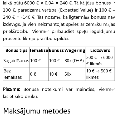
laikā būtu 6000 € × 0,04 = 240 €. Tā kā jūsu bonuss ir
100 €, paredzamā vērtība (Expected Value) ir 100 € –
240 € = -140 €. Tas nozīmē, ka ilgtermiņā bonuss nav
izdevīgs, ja vien neizmantojat spēles ar zemāku mājas
priekšrocību. Vienmēr pārbaudiet spēļu ieguldījumu
procentu likmju prasību izpildei.
Bonus tips
Iemaksa
Bonuss
Wagering
Līdzsvars
200 € → 6000
Sagaidīšanas
100 €
100 €
30x (D+B)
€ likmēs
Bez
10 € → 500 €
0 €
10 €
50x
iemaksas
likmēs
Piezīme:
Bonusa noteikumi var mainīties, vienmēr
lasiet sīko druku.
Maksājumu metodes