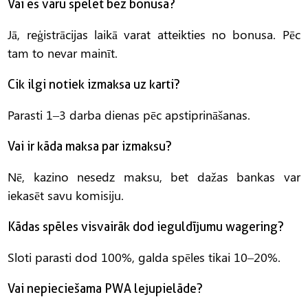
Vai es varu spēlēt bez bonusa?
Jā, reģistrācijas laikā varat atteikties no bonusa. Pēc
tam to nevar mainīt.
Cik ilgi notiek izmaksa uz karti?
Parasti 1–3 darba dienas pēc apstiprināšanas.
Vai ir kāda maksa par izmaksu?
Nē, kazino nesedz maksu, bet dažas bankas var
iekasēt savu komisiju.
Kādas spēles visvairāk dod ieguldījumu wagering?
Sloti parasti dod 100%, galda spēles tikai 10–20%.
Vai nepieciešama PWA lejupielāde?