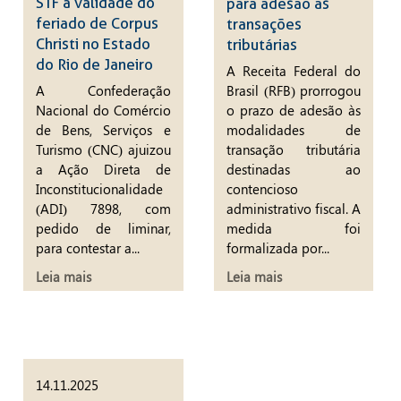
STF a validade do
para adesão às
feriado de Corpus
transações
Christi no Estado
tributárias
do Rio de Janeiro
A Receita Federal do
A Confederação
Brasil (RFB) prorrogou
Nacional do Comércio
o prazo de adesão às
de Bens, Serviços e
modalidades de
Turismo (CNC) ajuizou
transação tributária
a Ação Direta de
destinadas ao
Inconstitucionalidade
contencioso
(ADI) 7898, com
administrativo fiscal. A
pedido de liminar,
medida foi
para contestar a...
formalizada por...
Leia mais
Leia mais
14.11.2025