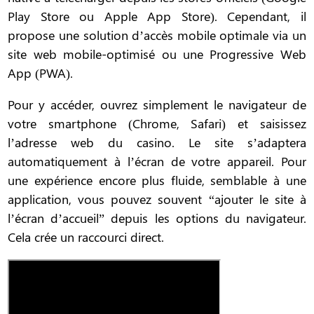
Play Store ou Apple App Store). Cependant, il
propose une solution d’accès mobile optimale via un
site web mobile-optimisé ou une Progressive Web
App (PWA).
Pour y accéder, ouvrez simplement le navigateur de
votre smartphone (Chrome, Safari) et saisissez
l’adresse web du casino. Le site s’adaptera
automatiquement à l’écran de votre appareil. Pour
une expérience encore plus fluide, semblable à une
application, vous pouvez souvent “ajouter le site à
l’écran d’accueil” depuis les options du navigateur.
Cela crée un raccourci direct.