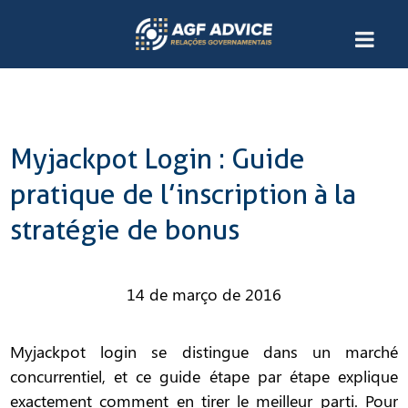
Myjackpot Login : Guide
pratique de l’inscription à la
stratégie de bonus
14 de março de 2016
Myjackpot login
se distingue dans un marché
concurrentiel, et ce guide étape par étape explique
exactement comment en tirer le meilleur parti. Pour