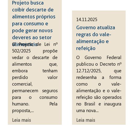
Projeto busca
coibir descarte de
alimentos próprios
14.11.2025
para consumo e
Governo atualiza
pode gerar novos
regras do vale-
deveres ao setor
alimentação e
O Projeto de Lei nº
alimentício
refeição
502/2025 propõe
vedar o descarte de
O Governo Federal
alimentos que,
publicou o Decreto nº
embora tenham
12.712/2025, que
perdido valor
redesenha a forma
comercial,
como o vale-
permanecem seguros
alimentação e o vale-
para o consumo
refeição são operados
humano. Pela
no Brasil e inaugura
proposta,...
uma nova...
Leia mais
Leia mais