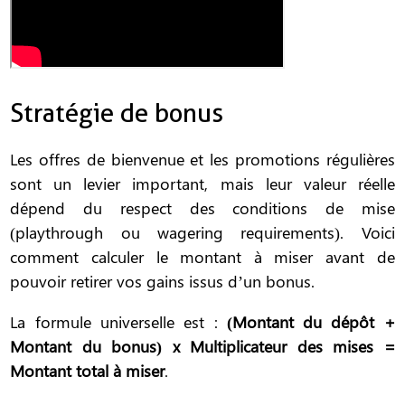
Stratégie de bonus
Les offres de bienvenue et les promotions régulières
sont un levier important, mais leur valeur réelle
dépend du respect des conditions de mise
(playthrough ou wagering requirements). Voici
comment calculer le montant à miser avant de
pouvoir retirer vos gains issus d’un bonus.
La formule universelle est :
(Montant du dépôt +
Montant du bonus) x Multiplicateur des mises =
Montant total à miser
.