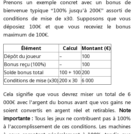
Prenons un exemple concret avec un bonus de
bienvenue typique “100% jusqu’à 200€” assorti de
conditions de mise de x30. Supposons que vous
déposiez 100€ et que vous receviez le bonus
maximum de 100€.
Élément
Calcul
Montant (€)
Dépôt du joueur
–
100
Bonus reçu (100%)
–
100
Solde bonus total
100 + 100
200
Conditions de mise (x30)
200 x 30
6 000
Cela signifie que vous devrez miser un total de 6
000€ avec l’argent du bonus avant que vos gains ne
soient convertis en argent réel et retirables.
Note
importante :
Tous les jeux ne contribuent pas à 100%
à l’accomplissement de ces conditions. Les machines