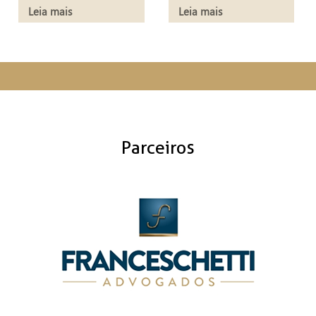
Leia mais
Leia mais
Parceiros