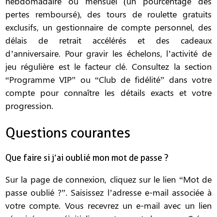
hebdomadaire ou mensuel (un pourcentage des
pertes remboursé), des tours de roulette gratuits
exclusifs, un gestionnaire de compte personnel, des
délais de retrait accélérés et des cadeaux
d’anniversaire. Pour gravir les échelons, l’activité de
jeu régulière est le facteur clé. Consultez la section
“Programme VIP” ou “Club de fidélité” dans votre
compte pour connaître les détails exacts et votre
progression.
Questions courantes
Que faire si j’ai oublié mon mot de passe ?
Sur la page de connexion, cliquez sur le lien “Mot de
passe oublié ?”. Saisissez l’adresse e-mail associée à
votre compte. Vous recevrez un e-mail avec un lien