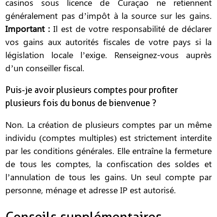
casinos sous licence de Curaçao ne retiennent
généralement pas d’impôt à la source sur les gains.
Important :
Il est de votre responsabilité de déclarer
vos gains aux autorités fiscales de votre pays si la
législation locale l’exige. Renseignez-vous auprès
d’un conseiller fiscal.
Puis-je avoir plusieurs comptes pour profiter
plusieurs fois du bonus de bienvenue ?
Non. La création de plusieurs comptes par un même
individu (comptes multiples) est strictement interdite
par les conditions générales. Elle entraîne la fermeture
de tous les comptes, la confiscation des soldes et
l’annulation de tous les gains. Un seul compte par
personne, ménage et adresse IP est autorisé.