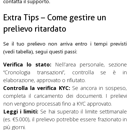
contatta il supporto.
Extra Tips – Come gestire un
prelievo ritardato
Se il tuo prelievo non arriva entro i tempi previsti
(vedi tabella), segui questi passi:
Verifica lo stato:
Nell’area personale, sezione
“Cronologia transazioni”, controlla se è in
elaborazione, approvato o rifiutato.
Controlla la verifica KYC:
Se ancora in sospeso,
completa il caricamento dei documenti. I prelievi
non vengono processati fino a KYC approvato.
Leggi i limiti:
Se hai superato il limite settimanale
(es. €5.000), il prelievo potrebbe essere frazionato in
più giorni.