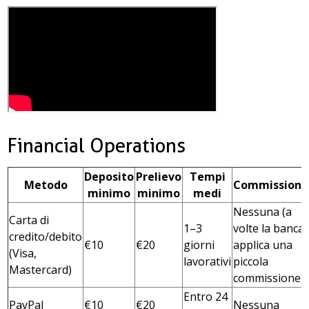
Financial Operations
Deposito
Prelievo
Tempi
Metodo
Commissioni
minimo
minimo
medi
Nessuna (a
Carta di
1–3
volte la banca
credito/debito
€10
€20
giorni
applica una
(Visa,
lavorativi
piccola
Mastercard)
commissione)
Entro 24
PayPal
€10
€20
Nessuna