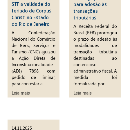
STF a validade do
para adesão às
feriado de Corpus
transações
Christi no Estado
tributárias
do Rio de Janeiro
A Receita Federal do
A Confederação
Brasil (RFB) prorrogou
Nacional do Comércio
o prazo de adesão às
de Bens, Serviços e
modalidades de
Turismo (CNC) ajuizou
transação tributária
a Ação Direta de
destinadas ao
Inconstitucionalidade
contencioso
(ADI) 7898, com
administrativo fiscal. A
pedido de liminar,
medida foi
para contestar a...
formalizada por...
Leia mais
Leia mais
14.11.2025