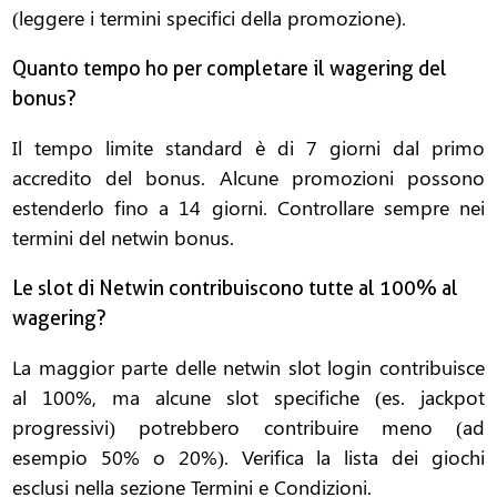
(leggere i termini specifici della promozione).
Quanto tempo ho per completare il wagering del
bonus?
Il tempo limite standard è di 7 giorni dal primo
accredito del bonus. Alcune promozioni possono
estenderlo fino a 14 giorni. Controllare sempre nei
termini del netwin bonus.
Le slot di Netwin contribuiscono tutte al 100% al
wagering?
La maggior parte delle netwin slot login contribuisce
al 100%, ma alcune slot specifiche (es. jackpot
progressivi) potrebbero contribuire meno (ad
esempio 50% o 20%). Verifica la lista dei giochi
esclusi nella sezione Termini e Condizioni.