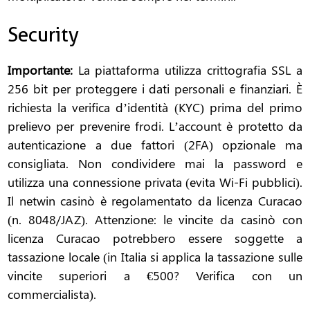
Security
Importante:
La piattaforma utilizza crittografia SSL a
256 bit per proteggere i dati personali e finanziari. È
richiesta la verifica d’identità (KYC) prima del primo
prelievo per prevenire frodi. L’account è protetto da
autenticazione a due fattori (2FA) opzionale ma
consigliata. Non condividere mai la password e
utilizza una connessione privata (evita Wi-Fi pubblici).
Il netwin casinò è regolamentato da licenza Curacao
(n. 8048/JAZ). Attenzione: le vincite da casinò con
licenza Curacao potrebbero essere soggette a
tassazione locale (in Italia si applica la tassazione sulle
vincite superiori a €500? Verifica con un
commercialista).