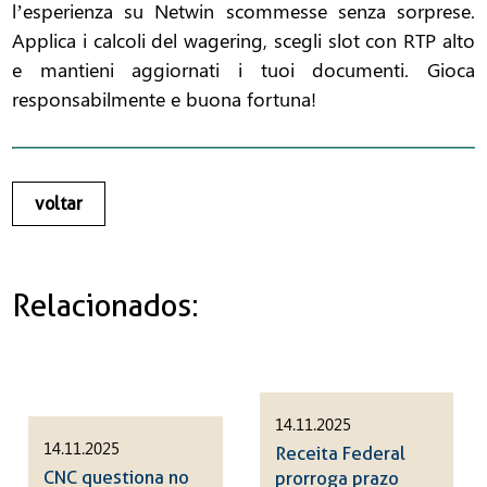
l’esperienza su
Netwin scommesse
senza sorprese.
Applica i calcoli del wagering, scegli slot con RTP alto
e mantieni aggiornati i tuoi documenti. Gioca
responsabilmente e buona fortuna!
voltar
Relacionados:
14.11.2025
14.11.2025
Receita Federal
CNC questiona no
prorroga prazo