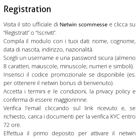
Registration
Visita il sito ufficiale di
Netwin scommesse
e clicca su
“Registrati” o “Iscriviti”.
Compila il modulo con i tuoi dati: nome, cognome,
data di nascita, indirizzo, nazionalità.
Scegli un username e una password sicura (almeno
8 caratteri, maiuscole, minuscole, numeri e simboli).
Inserisci il codice promozionale se disponibile (es.
per ottenere il netwin bonus di benvenuto).
Accetta i termini e le condizioni, la privacy policy e
conferma di essere maggiorenne.
Verifica l’email cliccando sul link ricevuto e, se
richiesto, carica i documenti per la verifica KYC entro
72 ore.
Effettua il primo deposito per attivare il netwin