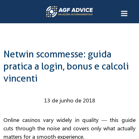
Netwin scommesse: guida
pratica a login, bonus e calcoli
vincenti
13 de junho de 2018
Online casinos vary widely in quality — this guide
cuts through the noise and covers only what actually
matters for a smooth experience.