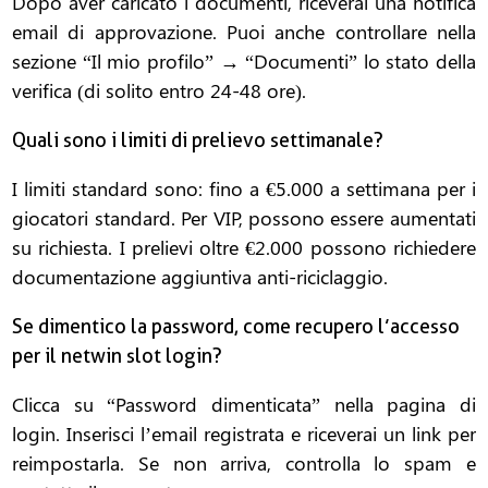
Dopo aver caricato i documenti, riceverai una notifica
email di approvazione. Puoi anche controllare nella
sezione “Il mio profilo” → “Documenti” lo stato della
verifica (di solito entro 24-48 ore).
Quali sono i limiti di prelievo settimanale?
I limiti standard sono: fino a €5.000 a settimana per i
giocatori standard. Per VIP, possono essere aumentati
su richiesta. I prelievi oltre €2.000 possono richiedere
documentazione aggiuntiva anti-riciclaggio.
Se dimentico la password, come recupero l’accesso
per il netwin slot login?
Clicca su “Password dimenticata” nella pagina di
login. Inserisci l’email registrata e riceverai un link per
reimpostarla. Se non arriva, controlla lo spam e