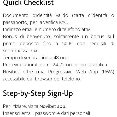
Quick Checklist
Documento d’identità valido (carta d’identità o
passaporto) per la verifica KYC.
Indirizzo email e numero di telefono attivi.
Bonus di benvenuto: solitamente un bonus sul
primo deposito fino a 500€ con requisiti di
scommessa 35x.
Tempo di verifica: fino a 48 ore.
Prelievi: elaborati entro 24-72 ore dopo la verifica.
Novibet offre una Progressive Web App (PWA)
accessibile dal browser del telefono.
Step-by-Step Sign-Up
Per iniziare, visita
Novibet app
.
Inserisci email, password e dati personali.