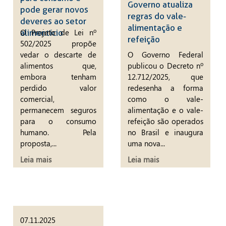
Governo atualiza
pode gerar novos
regras do vale-
deveres ao setor
alimentação e
O Projeto de Lei nº
alimentício
refeição
502/2025 propõe
vedar o descarte de
O Governo Federal
alimentos que,
publicou o Decreto nº
embora tenham
12.712/2025, que
perdido valor
redesenha a forma
comercial,
como o vale-
permanecem seguros
alimentação e o vale-
para o consumo
refeição são operados
humano. Pela
no Brasil e inaugura
proposta,...
uma nova...
Leia mais
Leia mais
07.11.2025