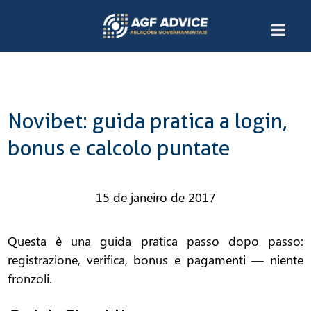
Novibet: guida pratica a login,
bonus e calcolo puntate
15 de janeiro de 2017
Questa è una guida pratica passo dopo passo:
registrazione, verifica, bonus e pagamenti — niente
fronzoli.