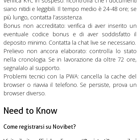
Verifica KYC in sospeso: ricontrolla che i documenti
siano nitidi e leggibili. Il tempo medio è 24-48 ore; se
più lungo, contatta l’assistenza.
Bonus non accreditato: verifica di aver inserito un
eventuale codice bonus e di aver soddisfatto il
deposito minimo. Contatta la chat live se necessario.
Prelievo non ancora elaborato: controlla lo stato
nella cronologia. Se in lavorazione da oltre 72 ore,
segnalalo al supporto.
Problemi tecnici con la PWA: cancella la cache del
browser o riavvia il telefono. Se persiste, prova un
browser diverso.
Need to Know
Come registrarsi su Novibet?