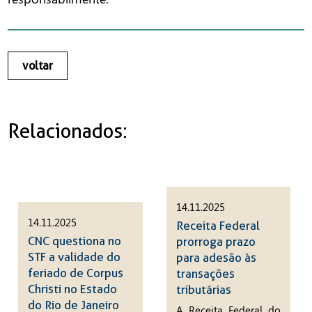
voltar
Relacionados:
14.11.2025
14.11.2025
Receita Federal
CNC questiona no
prorroga prazo
STF a validade do
para adesão às
feriado de Corpus
transações
Christi no Estado
tributárias
do Rio de Janeiro
A Receita Federal do