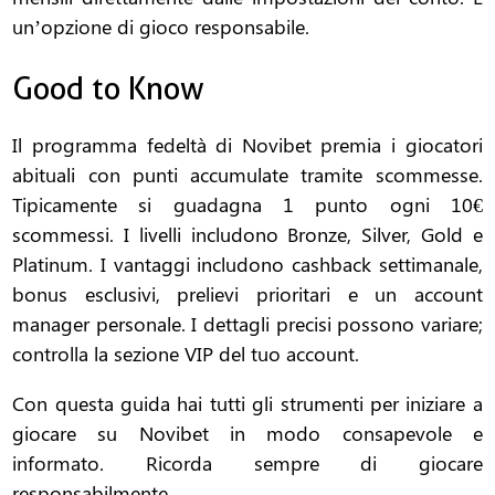
un’opzione di gioco responsabile.
Good to Know
Il programma fedeltà di Novibet premia i giocatori
abituali con punti accumulate tramite scommesse.
Tipicamente si guadagna 1 punto ogni 10€
scommessi. I livelli includono Bronze, Silver, Gold e
Platinum. I vantaggi includono cashback settimanale,
bonus esclusivi, prelievi prioritari e un account
manager personale. I dettagli precisi possono variare;
controlla la sezione VIP del tuo account.
Con questa guida hai tutti gli strumenti per iniziare a
giocare su Novibet in modo consapevole e
informato. Ricorda sempre di giocare
responsabilmente.