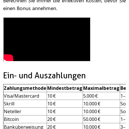
Berechnen Sie immer die effektiven Kosten, bevor Sie
einen Bonus annehmen.
Ein- und Auszahlungen
Zahlungsmethode
Mindestbetrag
Maximalbetrag
Bea
Visa/Mastercard
10 €
5.000 €
1–3
Skrill
10 €
10.000 €
Sof
Neteller
10 €
10.000 €
Sof
Bitcoin
20 €
50.000 €
1–2
Banküberweisung
20 €
10.000 €
3–7