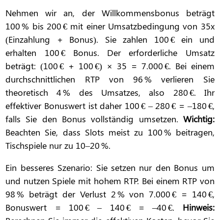
Nehmen wir an, der Willkommensbonus beträgt
100 % bis 200 € mit einer Umsatzbedingung von 35x
(Einzahlung + Bonus). Sie zahlen 100 € ein und
erhalten 100 € Bonus. Der erforderliche Umsatz
beträgt: (100 € + 100 €) × 35 = 7.000 €. Bei einem
durchschnittlichen RTP von 96 % verlieren Sie
theoretisch 4 % des Umsatzes, also 280 €. Ihr
effektiver Bonuswert ist daher 100 € – 280 € = –180 €,
falls Sie den Bonus vollständig umsetzen.
Wichtig:
Beachten Sie, dass Slots meist zu 100 % beitragen,
Tischspiele nur zu 10–20 %.
Ein besseres Szenario: Sie setzen nur den Bonus um
und nutzen Spiele mit hohem RTP. Bei einem RTP von
98 % beträgt der Verlust 2 % von 7.000 € = 140 €,
Bonuswert = 100 € – 140 € = –40 €.
Hinweis: