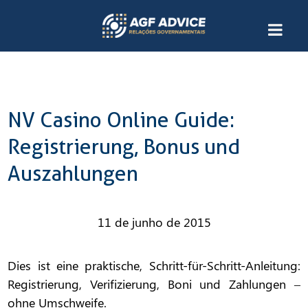
NV Casino Online Guide:
Registrierung, Bonus und
Auszahlungen
11 de junho de 2015
Dies ist eine praktische, Schritt-für-Schritt-Anleitung:
Registrierung, Verifizierung, Boni und Zahlungen –
ohne Umschweife.