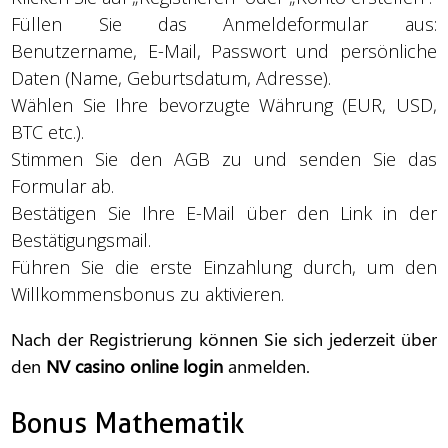
Füllen Sie das Anmeldeformular aus:
Benutzername, E-Mail, Passwort und persönliche
Daten (Name, Geburtsdatum, Adresse).
Wählen Sie Ihre bevorzugte Währung (EUR, USD,
BTC etc.).
Stimmen Sie den AGB zu und senden Sie das
Formular ab.
Bestätigen Sie Ihre E-Mail über den Link in der
Bestätigungsmail.
Führen Sie die erste Einzahlung durch, um den
Willkommensbonus zu aktivieren.
Nach der Registrierung können Sie sich jederzeit über
den
NV casino online login
anmelden.
Bonus Mathematik