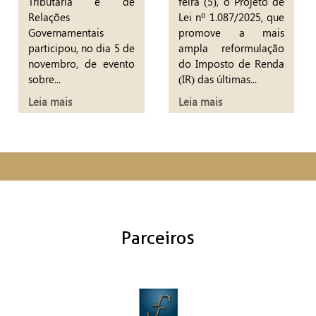
Tributária e de
feira (5), o Projeto de
Relações
Lei nº 1.087/2025, que
Governamentais
promove a mais
participou, no dia 5 de
ampla reformulação
novembro, de evento
do Imposto de Renda
sobre...
(IR) das últimas...
Leia mais
Leia mais
Parceiros