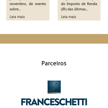
novembro, de evento
do Imposto de Renda
sobre...
(IR) das últimas...
Leia mais
Leia mais
Parceiros