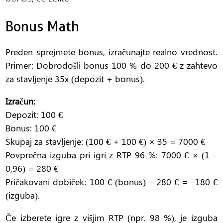
Bonus Math
Preden sprejmete bonus, izračunajte realno vrednost.
Primer: Dobrodošli bonus 100 % do 200 € z zahtevo
za stavljenje 35x (depozit + bonus).
Izračun:
Depozit: 100 €
Bonus: 100 €
Skupaj za stavljenje: (100 € + 100 €) × 35 = 7000 €
Povprečna izguba pri igri z RTP 96 %: 7000 € × (1 –
0,96) = 280 €
Pričakovani dobiček: 100 € (bonus) – 280 € = –180 €
(izguba).
Če izberete igre z višjim RTP (npr. 98 %), je izguba