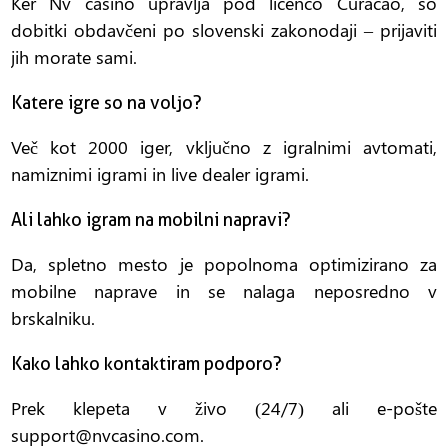
Ker Nv casino upravlja pod licenco Curacao, so
dobitki obdavčeni po slovenski zakonodaji – prijaviti
jih morate sami.
Katere igre so na voljo?
Več kot 2000 iger, vključno z igralnimi avtomati,
namiznimi igrami in live dealer igrami.
Ali lahko igram na mobilni napravi?
Da, spletno mesto je popolnoma optimizirano za
mobilne naprave in se nalaga neposredno v
brskalniku.
Kako lahko kontaktiram podporo?
Prek klepeta v živo (24/7) ali e-pošte
support@nvcasino.com.