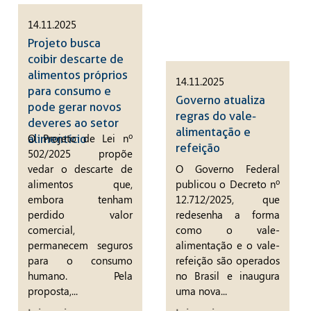
14.11.2025
Projeto busca
coibir descarte de
alimentos próprios
14.11.2025
para consumo e
Governo atualiza
pode gerar novos
regras do vale-
deveres ao setor
alimentação e
O Projeto de Lei nº
alimentício
refeição
502/2025 propõe
vedar o descarte de
O Governo Federal
alimentos que,
publicou o Decreto nº
embora tenham
12.712/2025, que
perdido valor
redesenha a forma
comercial,
como o vale-
permanecem seguros
alimentação e o vale-
para o consumo
refeição são operados
humano. Pela
no Brasil e inaugura
proposta,...
uma nova...