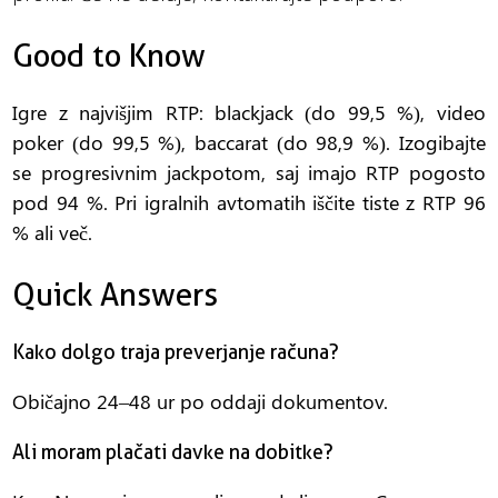
Good to Know
Igre z najvišjim RTP: blackjack (do 99,5 %), video
poker (do 99,5 %), baccarat (do 98,9 %). Izogibajte
se progresivnim jackpotom, saj imajo RTP pogosto
pod 94 %. Pri igralnih avtomatih iščite tiste z RTP 96
% ali več.
Quick Answers
Kako dolgo traja preverjanje računa?
Običajno 24–48 ur po oddaji dokumentov.
Ali moram plačati davke na dobitke?