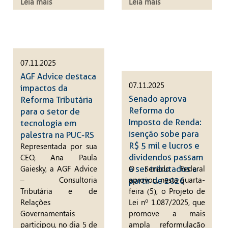
Leia mais
Leia mais
07.11.2025
AGF Advice destaca
07.11.2025
impactos da
Senado aprova
Reforma Tributária
Reforma do
para o setor de
Imposto de Renda:
tecnologia em
isenção sobe para
palestra na PUC-RS
R$ 5 mil e lucros e
Representada por sua
CEO, Ana Paula
dividendos passam
Gaiesky, a AGF Advice
O Senado Federal
a ser tributados a
– Consultoria
aprovou, nesta quarta-
partir de 2026
Tributária e de
feira (5), o Projeto de
Relações
Lei nº 1.087/2025, que
Governamentais
promove a mais
participou, no dia 5 de
ampla reformulação