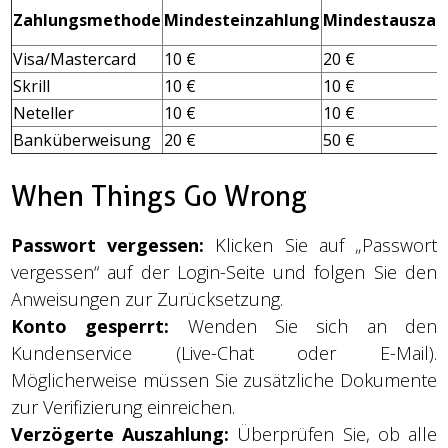
Zahlungsmethode
Mindesteinzahlung
Mindestauszah
Visa/Mastercard
10 €
20 €
Skrill
10 €
10 €
Neteller
10 €
10 €
Banküberweisung
20 €
50 €
When Things Go Wrong
Passwort vergessen:
Klicken Sie auf „Passwort
vergessen“ auf der Login-Seite und folgen Sie den
Anweisungen zur Zurücksetzung.
Konto gesperrt:
Wenden Sie sich an den
Kundenservice (Live-Chat oder E-Mail).
Möglicherweise müssen Sie zusätzliche Dokumente
zur Verifizierung einreichen.
Verzögerte Auszahlung:
Überprüfen Sie, ob alle