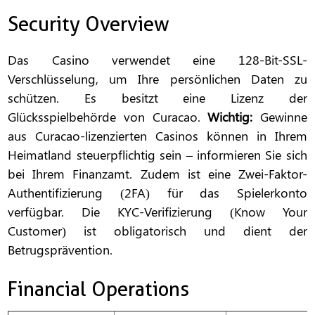
Security Overview
Das Casino verwendet eine 128-Bit-SSL-
Verschlüsselung, um Ihre persönlichen Daten zu
schützen. Es besitzt eine Lizenz der
Glücksspielbehörde von Curacao.
Wichtig:
Gewinne
aus Curacao-lizenzierten Casinos können in Ihrem
Heimatland steuerpflichtig sein – informieren Sie sich
bei Ihrem Finanzamt. Zudem ist eine Zwei-Faktor-
Authentifizierung (2FA) für das Spielerkonto
verfügbar. Die KYC-Verifizierung (Know Your
Customer) ist obligatorisch und dient der
Betrugsprävention.
Financial Operations