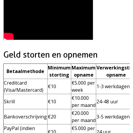
Geld storten en opnemen
Minimum
Maximum
Verwerkingstij
Betaalmethode
storting
opname
opname
Creditcard
€5.000 per
€10
1-3 werkdagen
(Visa/Mastercard)
week
€10.000
Skrill
€10
24-48 uur
per maand
€20.000
Bankoverschrijving
€20
3-5 werkdagen
per maand
PayPal (indien
€5.000 per
€10
24 uur