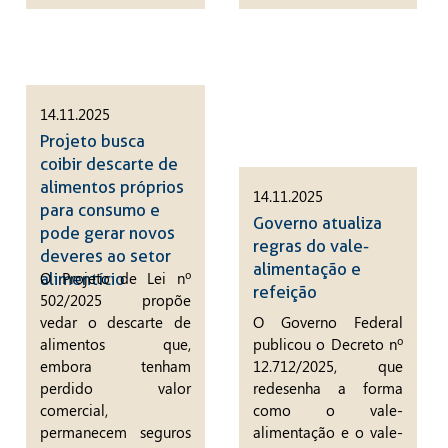
14.11.2025
Projeto busca
coibir descarte de
alimentos próprios
14.11.2025
para consumo e
Governo atualiza
pode gerar novos
regras do vale-
deveres ao setor
alimentação e
O Projeto de Lei nº
alimentício
refeição
502/2025 propõe
vedar o descarte de
O Governo Federal
alimentos que,
publicou o Decreto nº
embora tenham
12.712/2025, que
perdido valor
redesenha a forma
comercial,
como o vale-
permanecem seguros
alimentação e o vale-