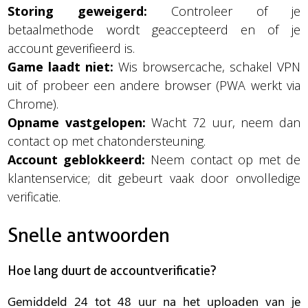
Storing geweigerd:
Controleer of je
betaalmethode wordt geaccepteerd en of je
account geverifieerd is.
Game laadt niet:
Wis browsercache, schakel VPN
uit of probeer een andere browser (PWA werkt via
Chrome).
Opname vastgelopen:
Wacht 72 uur, neem dan
contact op met chatondersteuning.
Account geblokkeerd:
Neem contact op met de
klantenservice; dit gebeurt vaak door onvolledige
verificatie.
Snelle antwoorden
Hoe lang duurt de accountverificatie?
Gemiddeld 24 tot 48 uur na het uploaden van je