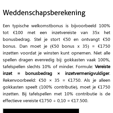
Weddenschapsberekening
Een typische welkomstbonus is bijvoorbeeld 100%
tot €100 met een inzetvereiste van 35x het
bonusbedrag. Stel je stort €50 en ontvangt €50
bonus. Dan moet je (€50 bonus x 35) = €1750
inzetten voordat je winsten kunt opnemen. Niet alle
spellen dragen evenredig bij: gokkasten vaak 100%,
tafelspellen slechts 10% of minder. Formule:
Vereiste
inzet = bonusbedrag × inzetvermenigvuldiger
.
Rekenvoorbeeld: €50 × 35 = €1750. Als je alleen
gokkasten speelt (100% contributie), moet je €1750
inzetten. Bij tafelspellen met 10% contributie is de
effectieve vereiste €1750 ÷ 0,10 = €17.500.