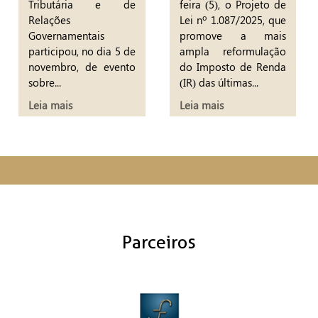
Tributária e de
feira (5), o Projeto de
Relações
Lei nº 1.087/2025, que
Governamentais
promove a mais
participou, no dia 5 de
ampla reformulação
novembro, de evento
do Imposto de Renda
sobre...
(IR) das últimas...
Leia mais
Leia mais
Parceiros