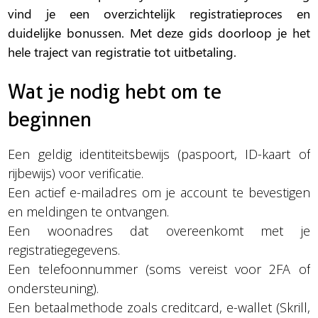
vind je een overzichtelijk registratieproces en
duidelijke bonussen. Met deze gids doorloop je het
hele traject van registratie tot uitbetaling.
Wat je nodig hebt om te
beginnen
Een geldig identiteitsbewijs (paspoort, ID-kaart of
rijbewijs) voor verificatie.
Een actief e-mailadres om je account te bevestigen
en meldingen te ontvangen.
Een woonadres dat overeenkomt met je
registratiegegevens.
Een telefoonnummer (soms vereist voor 2FA of
ondersteuning).
Een betaalmethode zoals creditcard, e-wallet (Skrill,