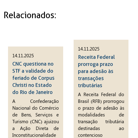
Relacionados:
14.11.2025
14.11.2025
Receita Federal
CNC questiona no
prorroga prazo
STF a validade do
para adesão às
feriado de Corpus
transações
Christi no Estado
tributárias
do Rio de Janeiro
A Receita Federal do
A Confederação
Brasil (RFB) prorrogou
Nacional do Comércio
o prazo de adesão às
de Bens, Serviços e
modalidades de
Turismo (CNC) ajuizou
transação tributária
a Ação Direta de
destinadas ao
Inconstitucionalidade
contencioso