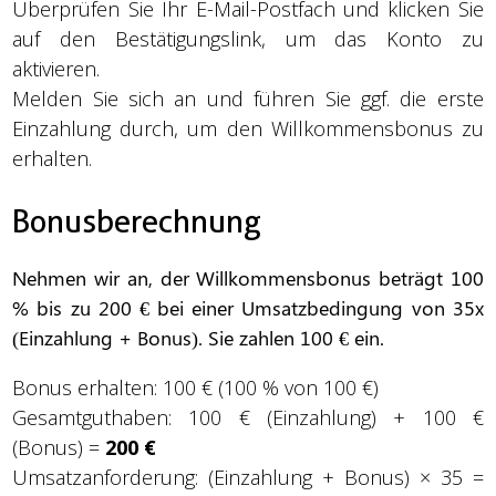
Überprüfen Sie Ihr E-Mail-Postfach und klicken Sie
auf den Bestätigungslink, um das Konto zu
aktivieren.
Melden Sie sich an und führen Sie ggf. die erste
Einzahlung durch, um den Willkommensbonus zu
erhalten.
Bonusberechnung
Nehmen wir an, der Willkommensbonus beträgt 100
% bis zu 200 € bei einer Umsatzbedingung von 35x
(Einzahlung + Bonus). Sie zahlen 100 € ein.
Bonus erhalten: 100 € (100 % von 100 €)
Gesamtguthaben: 100 € (Einzahlung) + 100 €
(Bonus) =
200 €
Umsatzanforderung: (Einzahlung + Bonus) × 35 =