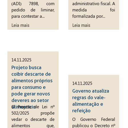
(ADI) 7898, com
administrativo fiscal. A
pedido de liminar,
medida foi
para contestar a...
formalizada por...
Leia mais
Leia mais
14.11.2025
Projeto busca
coibir descarte de
alimentos próprios
14.11.2025
para consumo e
Governo atualiza
pode gerar novos
regras do vale-
deveres ao setor
alimentação e
O Projeto de Lei nº
alimentício
refeição
502/2025 propõe
vedar o descarte de
O Governo Federal
alimentos que,
publicou o Decreto nº