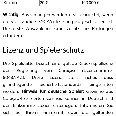
Bitcoin
20 €
100.000 €
Wichtig:
Auszahlungen werden erst bearbeitet, wenn
die vollständige KYC-Verifizierung abgeschlossen ist.
Die erste Auszahlung kann zusätzliche Prüfungen
erfordern.
Lizenz und Spielerschutz
Die Spielstätte besitzt eine gültige Glücksspiellizenz
der Regierung von Curaçao (Lizenznummer
8048/JAZ). Diese Lizenz stellt sicher, dass
grundlegende Sicherheitsstandards eingehalten
werden.
Hinweis für deutsche Spieler:
Gewinne aus
Curaçao-lizenzierten Casinos können in Deutschland
der Einkommensteuer unterliegen. Informieren Sie
sich bei Ihrem Finanzamt über die geltenden