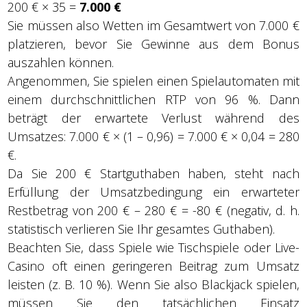
200 € × 35 =
7.000 €
Sie müssen also Wetten im Gesamtwert von 7.000 €
platzieren, bevor Sie Gewinne aus dem Bonus
auszahlen können.
Angenommen, Sie spielen einen Spielautomaten mit
einem durchschnittlichen RTP von 96 %. Dann
beträgt der erwartete Verlust während des
Umsatzes: 7.000 € × (1 – 0,96) = 7.000 € × 0,04 = 280
€.
Da Sie 200 € Startguthaben haben, steht nach
Erfüllung der Umsatzbedingung ein erwarteter
Restbetrag von 200 € – 280 € = -80 € (negativ, d. h.
statistisch verlieren Sie Ihr gesamtes Guthaben).
Beachten Sie, dass Spiele wie Tischspiele oder Live-
Casino oft einen geringeren Beitrag zum Umsatz
leisten (z. B. 10 %). Wenn Sie also Blackjack spielen,
müssen Sie den tatsächlichen Einsatz