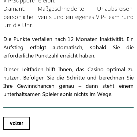
VIP-Support-Telefon.
Diamant: Maßgeschneiderte Urlaubsreisen,
persönliche Events und ein eigenes VIP-Team rund
um die Uhr.
Die Punkte verfallen nach 12 Monaten Inaktivität. Ein
Aufstieg erfolgt automatisch, sobald Sie die
erforderliche Punktzahl erreicht haben.
Dieser Leitfaden hilft Ihnen, das Casino optimal zu
nutzen. Befolgen Sie die Schritte und berechnen Sie
Ihre Gewinnchancen genau – dann steht einem
unterhaltsamen Spielerlebnis nichts im Wege.
voltar