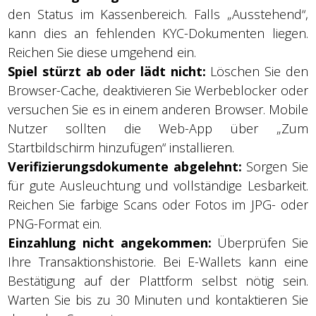
den Status im Kassenbereich. Falls „Ausstehend“,
kann dies an fehlenden KYC-Dokumenten liegen.
Reichen Sie diese umgehend ein.
Spiel stürzt ab oder lädt nicht:
Löschen Sie den
Browser-Cache, deaktivieren Sie Werbeblocker oder
versuchen Sie es in einem anderen Browser. Mobile
Nutzer sollten die Web-App über „Zum
Startbildschirm hinzufügen“ installieren.
Verifizierungsdokumente abgelehnt:
Sorgen Sie
für gute Ausleuchtung und vollständige Lesbarkeit.
Reichen Sie farbige Scans oder Fotos im JPG- oder
PNG-Format ein.
Einzahlung nicht angekommen:
Überprüfen Sie
Ihre Transaktionshistorie. Bei E-Wallets kann eine
Bestätigung auf der Plattform selbst nötig sein.
Warten Sie bis zu 30 Minuten und kontaktieren Sie