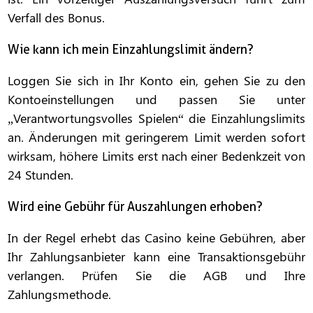
Verfall des Bonus.
Wie kann ich mein Einzahlungslimit ändern?
Loggen Sie sich in Ihr Konto ein, gehen Sie zu den
Kontoeinstellungen und passen Sie unter
„Verantwortungsvolles Spielen“ die Einzahlungslimits
an. Änderungen mit geringerem Limit werden sofort
wirksam, höhere Limits erst nach einer Bedenkzeit von
24 Stunden.
Wird eine Gebühr für Auszahlungen erhoben?
In der Regel erhebt das Casino keine Gebühren, aber
Ihr Zahlungsanbieter kann eine Transaktionsgebühr
verlangen. Prüfen Sie die AGB und Ihre
Zahlungsmethode.