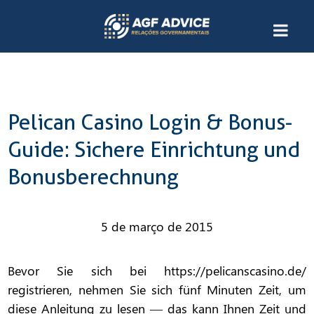
Pelican Casino Login & Bonus-
Guide: Sichere Einrichtung und
Bonusberechnung
5 de março de 2015
Bevor Sie sich bei
https://pelicanscasino.de/
registrieren, nehmen Sie sich fünf Minuten Zeit, um
diese Anleitung zu lesen — das kann Ihnen Zeit und