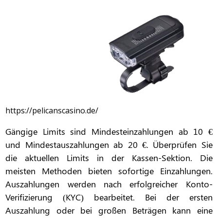
https://pelicanscasino.de/
Gängige Limits sind Mindesteinzahlungen ab 10 €
und Mindestauszahlungen ab 20 €. Überprüfen Sie
die aktuellen Limits in der Kassen-Sektion. Die
meisten Methoden bieten sofortige Einzahlungen.
Auszahlungen werden nach erfolgreicher Konto-
Verifizierung (KYC) bearbeitet. Bei der ersten
Auszahlung oder bei großen Beträgen kann eine