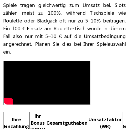
Spiele tragen gleichwertig zum Umsatz bei. Slots
zählen meist zu 100%, während Tischspiele wie
Roulette oder Blackjack oft nur zu 5–10% beitragen.
Ein 100 € Einsatz am Roulette-Tisch würde in diesem
Fall also nur mit 5–10 € auf die Umsatzbedingung
angerechnet. Planen Sie dies bei Ihrer Spielauswahl
ein.
Ihr
Ihre
Umsatzfaktor
Bonus
Gesamtguthaben
Einzahlung
(WR)
Ge