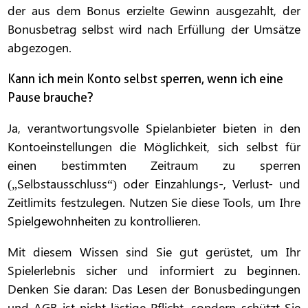
der aus dem Bonus erzielte Gewinn ausgezahlt, der
Bonusbetrag selbst wird nach Erfüllung der Umsätze
abgezogen.
Kann ich mein Konto selbst sperren, wenn ich eine
Pause brauche?
Ja, verantwortungsvolle Spielanbieter bieten in den
Kontoeinstellungen die Möglichkeit, sich selbst für
einen bestimmten Zeitraum zu sperren
(„Selbstausschluss“) oder Einzahlungs-, Verlust- und
Zeitlimits festzulegen. Nutzen Sie diese Tools, um Ihre
Spielgewohnheiten zu kontrollieren.
Mit diesem Wissen sind Sie gut gerüstet, um Ihr
Spielerlebnis sicher und informiert zu beginnen.
Denken Sie daran: Das Lesen der Bonusbedingungen
und AGB ist nicht lästige Pflicht, sondern schützt Sie