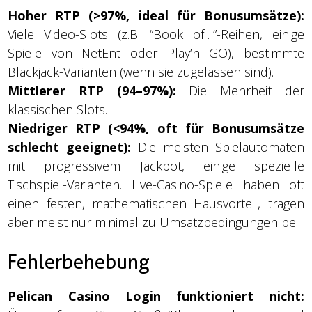
Hoher RTP (>97%, ideal für Bonusumsätze):
Viele Video-Slots (z.B. “Book of…”-Reihen, einige
Spiele von NetEnt oder Play’n GO), bestimmte
Blackjack-Varianten (wenn sie zugelassen sind).
Mittlerer RTP (94–97%):
Die Mehrheit der
klassischen Slots.
Niedriger RTP (<94%, oft für Bonusumsätze
schlecht geeignet):
Die meisten Spielautomaten
mit progressivem Jackpot, einige spezielle
Tischspiel-Varianten. Live-Casino-Spiele haben oft
einen festen, mathematischen Hausvorteil, tragen
aber meist nur minimal zu Umsatzbedingungen bei.
Fehlerbehebung
Pelican Casino Login funktioniert nicht: