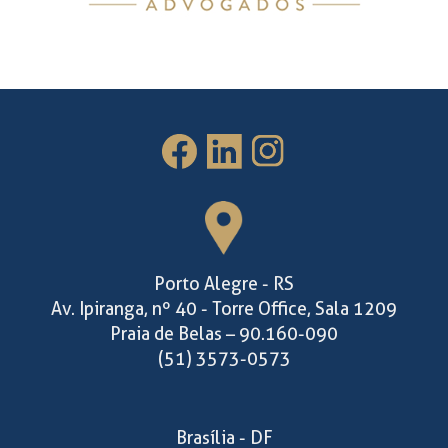
Porto Alegre - RS
Av. Ipiranga, nº 40 - Torre Office, Sala 1209
Praia de Belas – 90.160-090
(51) 3573-0573
Brasília - DF