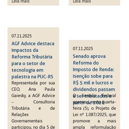
Leia mais
Leia mais
07.11.2025
AGF Advice destaca
07.11.2025
impactos da
Senado aprova
Reforma Tributária
Reforma do
para o setor de
Imposto de Renda:
tecnologia em
isenção sobe para
palestra na PUC-RS
R$ 5 mil e lucros e
Representada por sua
CEO, Ana Paula
dividendos passam
Gaiesky, a AGF Advice
O Senado Federal
a ser tributados a
– Consultoria
aprovou, nesta quarta-
partir de 2026
Tributária e de
feira (5), o Projeto de
Relações
Lei nº 1.087/2025, que
Governamentais
promove a mais
participou, no dia 5 de
ampla reformulação