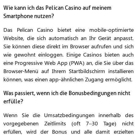
Wie kann ich das Pelican Casino auf meinem
Smartphone nutzen?
Das Pelican Casino bietet eine mobile-optimierte
Website, die sich automatisch an Ihr Gerät anpasst.
Sie können diese direkt im Browser aufrufen und sich
wie gewohnt einloggen. Einige Casinos bieten auch
eine Progressive Web App (PWA) an, die Sie über das
Browser-Menü auf Ihrem Startbildschirm installieren
können, was einen app-ähnlichen Zugang ermöglicht.
Was passiert, wenn ich die Bonusbedingungen nicht
erfülle?
Wenn Sie die Umsatzbedingungen innerhalb des
vorgegebenen Zeitlimits (oft 7–30 Tage) nicht
erfüllen, wird der Bonus und alle damit erzielten