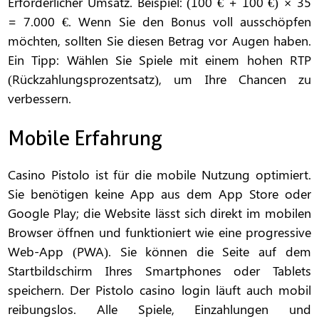
Erforderlicher Umsatz. Beispiel: (100 € + 100 €) × 35
= 7.000 €. Wenn Sie den Bonus voll ausschöpfen
möchten, sollten Sie diesen Betrag vor Augen haben.
Ein Tipp: Wählen Sie Spiele mit einem hohen RTP
(Rückzahlungsprozentsatz), um Ihre Chancen zu
verbessern.
Mobile Erfahrung
Casino Pistolo ist für die mobile Nutzung optimiert.
Sie benötigen keine App aus dem App Store oder
Google Play; die Website lässt sich direkt im mobilen
Browser öffnen und funktioniert wie eine progressive
Web-App (PWA). Sie können die Seite auf dem
Startbildschirm Ihres Smartphones oder Tablets
speichern. Der Pistolo casino login läuft auch mobil
reibungslos. Alle Spiele, Einzahlungen und