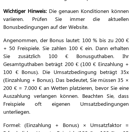
Wichtiger Hinweis:
Die genauen Konditionen können
variieren. Prüfen Sie immer die aktuellen
Bonusbedingungen auf der Website.
Angenommen, der Bonus lautet: 100 % bis zu 200 €
+ 50 Freispiele. Sie zahlen 100 € ein. Dann erhalten
Sie zusätzlich 100 € Bonusguthaben. Ihr
Gesamtguthaben beträgt 200 € (100 € Einzahlung +
100 € Bonus). Die Umsatzbedingung beträgt 35x
(Einzahlung + Bonus). Das bedeutet, Sie müssen 35 ×
200 € = 7.000 € an Wetten platzieren, bevor Sie eine
Auszahlung verlangen können. Beachten Sie, dass
Freispiele oft eigenen Umsatzbedingungen
unterliegen.
Formel: (Einzahlung + Bonus) × Umsatzfaktor =