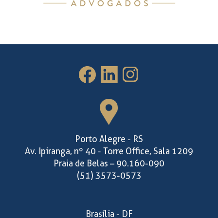
Porto Alegre - RS
Av. Ipiranga, nº 40 - Torre Office, Sala 1209
Praia de Belas – 90.160-090
(51) 3573-0573
Brasília - DF