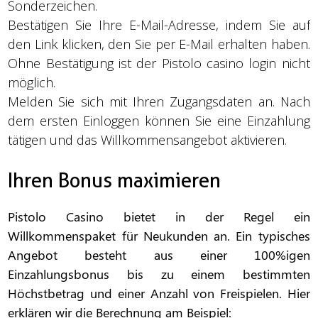
Sonderzeichen.
Bestätigen Sie Ihre E-Mail-Adresse, indem Sie auf
den Link klicken, den Sie per E-Mail erhalten haben.
Ohne Bestätigung ist der Pistolo casino login nicht
möglich.
Melden Sie sich mit Ihren Zugangsdaten an. Nach
dem ersten Einloggen können Sie eine Einzahlung
tätigen und das Willkommensangebot aktivieren.
Ihren Bonus maximieren
Pistolo Casino bietet in der Regel ein
Willkommenspaket für Neukunden an. Ein typisches
Angebot besteht aus einer 100%igen
Einzahlungsbonus bis zu einem bestimmten
Höchstbetrag und einer Anzahl von Freispielen. Hier
erklären wir die Berechnung am Beispiel: