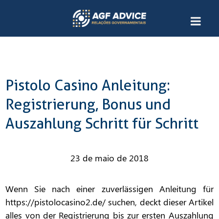
Pistolo Casino Anleitung:
Registrierung, Bonus und
Auszahlung Schritt für Schritt
23 de maio de 2018
Wenn Sie nach einer zuverlässigen Anleitung für
https://pistolocasino2.de/
suchen, deckt dieser Artikel
alles von der Registrierung bis zur ersten Auszahlung