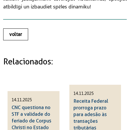
atbildīgi un izbaudiet spēles dinamiku!
voltar
Relacionados:
14.11.2025
14.11.2025
Receita Federal
CNC questiona no
prorroga prazo
STF a validade do
para adesão às
feriado de Corpus
transações
Christi no Estado
tributárias