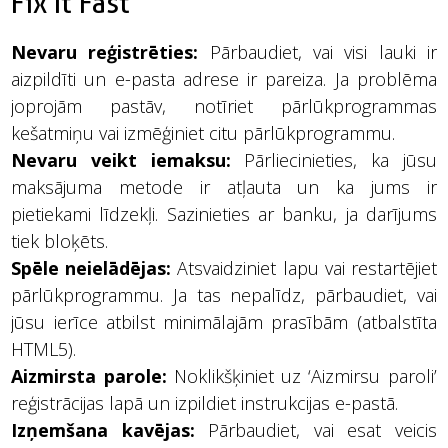
Fix It Fast
Nevaru reģistrēties:
Pārbaudiet, vai visi lauki ir
aizpildīti un e-pasta adrese ir pareiza. Ja problēma
joprojām pastāv, notīriet pārlūkprogrammas
kešatmiņu vai izmēģiniet citu pārlūkprogrammu.
Nevaru veikt iemaksu:
Pārliecinieties, ka jūsu
maksājuma metode ir atļauta un ka jums ir
pietiekami līdzekļi. Sazinieties ar banku, ja darījums
tiek bloķēts.
Spēle neielādējas:
Atsvaidziniet lapu vai restartējiet
pārlūkprogrammu. Ja tas nepalīdz, pārbaudiet, vai
jūsu ierīce atbilst minimālajām prasībām (atbalstīta
HTML5).
Aizmirsta parole:
Noklikšķiniet uz ‘Aizmirsu paroli’
reģistrācijas lapā un izpildiet instrukcijas e-pastā.
Izņemšana kavējas:
Pārbaudiet, vai esat veicis