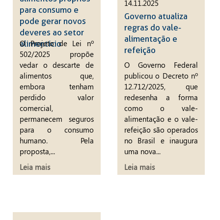
14.11.2025
para consumo e
Governo atualiza
pode gerar novos
regras do vale-
deveres ao setor
alimentação e
O Projeto de Lei nº
alimentício
refeição
502/2025 propõe
vedar o descarte de
O Governo Federal
alimentos que,
publicou o Decreto nº
embora tenham
12.712/2025, que
perdido valor
redesenha a forma
comercial,
como o vale-
permanecem seguros
alimentação e o vale-
para o consumo
refeição são operados
humano. Pela
no Brasil e inaugura
proposta,...
uma nova...
Leia mais
Leia mais