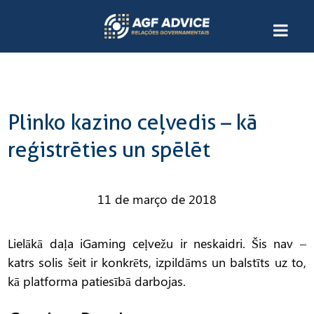
Plinko kazino ceļvedis – kā
reģistrēties un spēlēt
11 de março de 2018
Lielākā daļa iGaming ceļvežu ir neskaidri. Šis nav –
katrs solis šeit ir konkrēts, izpildāms un balstīts uz to,
kā platforma patiesībā darbojas.