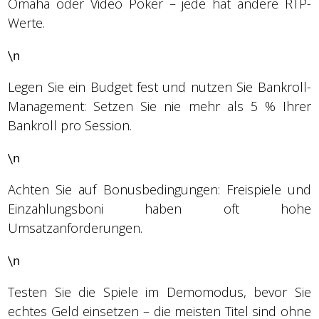
Omaha oder Video Poker – jede hat andere RTP-
Werte.
\n
Legen Sie ein Budget fest und nutzen Sie Bankroll-
Management: Setzen Sie nie mehr als 5 % Ihrer
Bankroll pro Session.
\n
Achten Sie auf Bonusbedingungen: Freispiele und
Einzahlungsboni haben oft hohe
Umsatzanforderungen.
\n
Testen Sie die Spiele im Demomodus, bevor Sie
echtes Geld einsetzen – die meisten Titel sind ohne