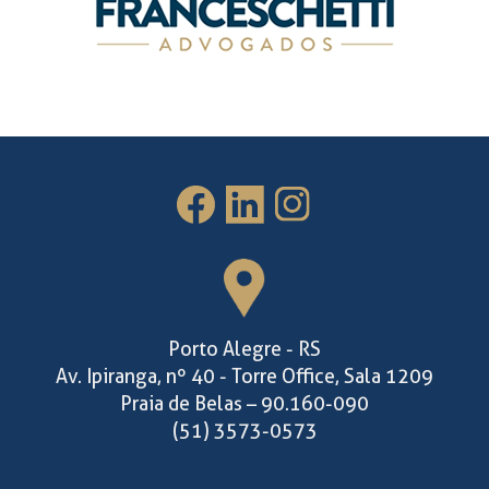
Porto Alegre - RS
Av. Ipiranga, nº 40 - Torre Office, Sala 1209
Praia de Belas – 90.160-090
(51) 3573-0573