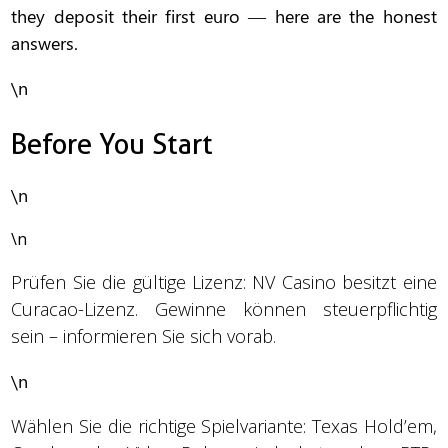
they deposit their first euro — here are the honest
answers.
\n
Before You Start
\n
\n
Prüfen Sie die gültige Lizenz: NV Casino besitzt eine
Curacao-Lizenz. Gewinne können steuerpflichtig
sein – informieren Sie sich vorab.
\n
Wählen Sie die richtige Spielvariante: Texas Hold’em,