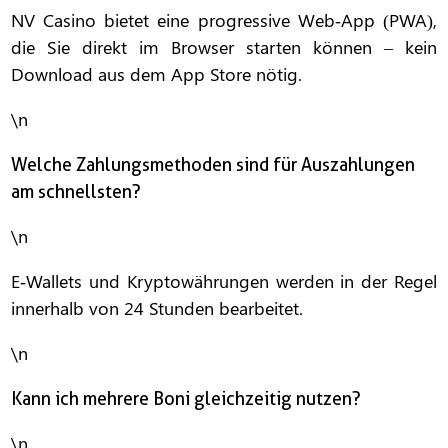
NV Casino bietet eine progressive Web‑App (PWA),
die Sie direkt im Browser starten können – kein
Download aus dem App Store nötig.
\n
Welche Zahlungsmethoden sind für Auszahlungen
am schnellsten?
\n
E‑Wallets und Kryptowährungen werden in der Regel
innerhalb von 24 Stunden bearbeitet.
\n
Kann ich mehrere Boni gleichzeitig nutzen?
\n