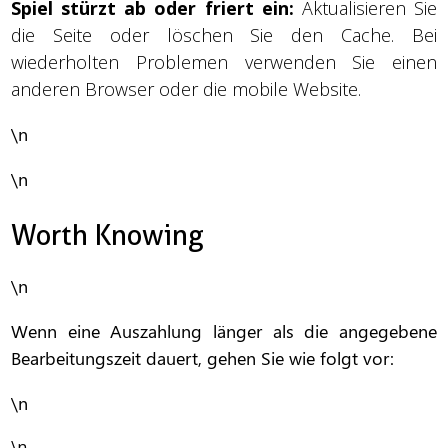
Spiel stürzt ab oder friert ein:
Aktualisieren Sie
die Seite oder löschen Sie den Cache. Bei
wiederholten Problemen verwenden Sie einen
anderen Browser oder die mobile Website.
\n
\n
Worth Knowing
\n
Wenn eine Auszahlung länger als die angegebene
Bearbeitungszeit dauert, gehen Sie wie folgt vor:
\n
\n