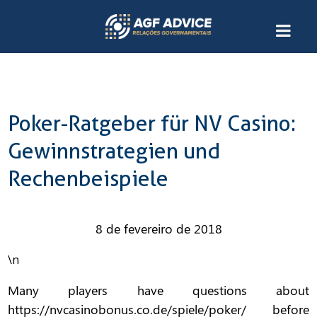
Poker-Ratgeber für NV Casino:
Gewinnstrategien und
Rechenbeispiele
8 de fevereiro de 2018
\n
Many players have questions about
https://nvcasinobonus.co.de/spiele/poker/
before