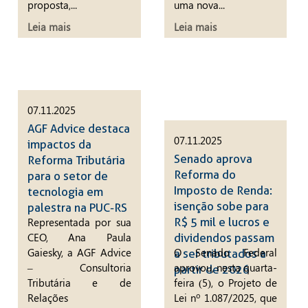
proposta,...
uma nova...
Leia mais
Leia mais
07.11.2025
AGF Advice destaca
07.11.2025
impactos da
Senado aprova
Reforma Tributária
Reforma do
para o setor de
Imposto de Renda:
tecnologia em
isenção sobe para
palestra na PUC-RS
R$ 5 mil e lucros e
Representada por sua
CEO, Ana Paula
dividendos passam
Gaiesky, a AGF Advice
O Senado Federal
a ser tributados a
– Consultoria
aprovou, nesta quarta-
partir de 2026
Tributária e de
feira (5), o Projeto de
Relações
Lei nº 1.087/2025, que