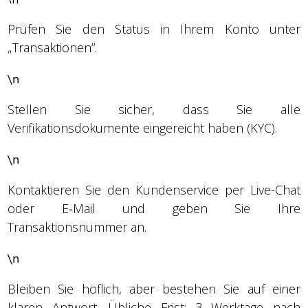
Prüfen Sie den Status in Ihrem Konto unter
„Transaktionen”.
\n
Stellen Sie sicher, dass Sie alle
Verifikationsdokumente eingereicht haben (KYC).
\n
Kontaktieren Sie den Kundenservice per Live-Chat
oder E‑Mail und geben Sie Ihre
Transaktionsnummer an.
\n
Bleiben Sie höflich, aber bestehen Sie auf einer
klaren Antwort. Übliche Frist: 3 Werktage nach