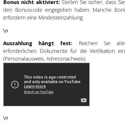
Bonus nicht aktiviert:
Stellen Sie sicher, dass Sie
den Bonuscode eingegeben haben. Manche Boni
erfordern eine Mindesteinzahlung.
\n
Auszahlung hängt fest:
Reichen Sie alle
erforderlichen Dokumente für die Verifikation ein
(Personalausweis, Adressnachweis).
\n