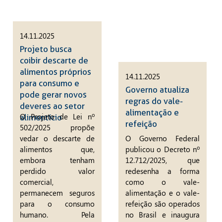
14.11.2025
Projeto busca
coibir descarte de
alimentos próprios
14.11.2025
para consumo e
Governo atualiza
pode gerar novos
regras do vale-
deveres ao setor
alimentação e
O Projeto de Lei nº
alimentício
refeição
502/2025 propõe
vedar o descarte de
O Governo Federal
alimentos que,
publicou o Decreto nº
embora tenham
12.712/2025, que
perdido valor
redesenha a forma
comercial,
como o vale-
permanecem seguros
alimentação e o vale-
para o consumo
refeição são operados
humano. Pela
no Brasil e inaugura