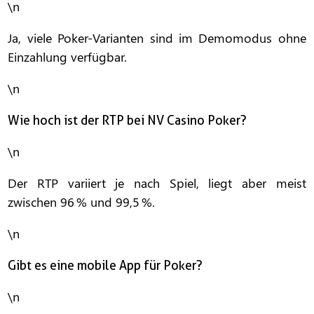
\n
Ja, viele Poker-Varianten sind im Demomodus ohne
Einzahlung verfügbar.
\n
Wie hoch ist der RTP bei NV Casino Poker?
\n
Der RTP variiert je nach Spiel, liegt aber meist
zwischen 96 % und 99,5 %.
\n
Gibt es eine mobile App für Poker?
\n