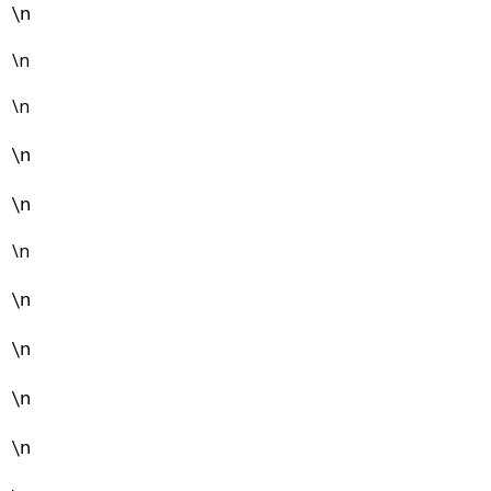
\n
\n
\n
\n
\n
\n
\n
\n
\n
\n