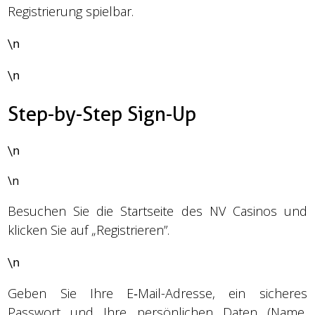
Registrierung spielbar.
\n
\n
Step-by-Step Sign-Up
\n
\n
Besuchen Sie die Startseite des NV Casinos und
klicken Sie auf „Registrieren”.
\n
Geben Sie Ihre E‑Mail-Adresse, ein sicheres
Passwort und Ihre persönlichen Daten (Name,