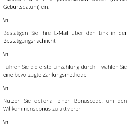
Geburtsdatum) ein.
\n
Bestätigen Sie Ihre E‑Mail über den Link in der
Bestätigungsnachricht.
\n
Führen Sie die erste Einzahlung durch – wählen Sie
eine bevorzugte Zahlungsmethode.
\n
Nutzen Sie optional einen Bonuscode, um den
Willkommensbonus zu aktivieren.
\n