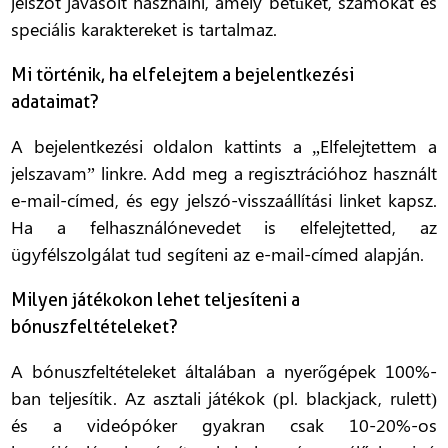
jelszót javasolt használni, amely betűket, számokat és
speciális karaktereket is tartalmaz.
Mi történik, ha elfelejtem a bejelentkezési
adataimat?
A bejelentkezési oldalon kattints a „Elfelejtettem a
jelszavam” linkre. Add meg a regisztrációhoz használt
e-mail-címed, és egy jelszó-visszaállítási linket kapsz.
Ha a felhasználónevedet is elfelejtetted, az
ügyfélszolgálat tud segíteni az e-mail-címed alapján.
Milyen játékokon lehet teljesíteni a
bónuszfeltételeket?
A bónuszfeltételeket általában a nyerőgépek 100%-
ban teljesítik. Az asztali játékok (pl. blackjack, rulett)
és a videópóker gyakran csak 10-20%-os