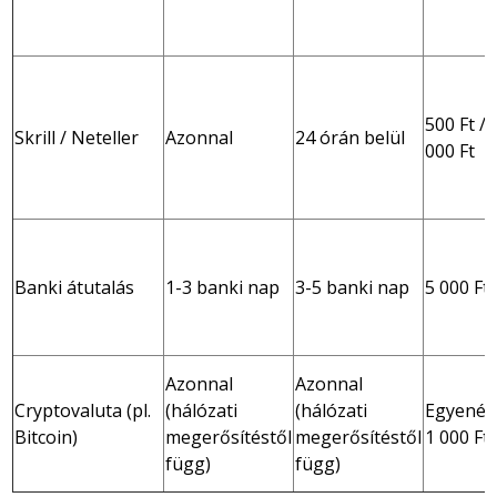
500 Ft / 
Skrill / Neteller
Azonnal
24 órán belül
000 Ft
Banki átutalás
1-3 banki nap
3-5 banki nap
5 000 Ft
Azonnal
Azonnal
Cryptovaluta (pl.
(hálózati
(hálózati
Egyenér
Bitcoin)
megerősítéstől
megerősítéstől
1 000 Ft
függ)
függ)