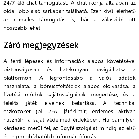
24/7 élő chat támogatást. A chat ikonja általában az
oldal jobb alsó sarkában található. Ezen kívül elérhető
az e-mailes támogatás is, bár a válaszidő ott
hosszabb lehet.
Záró megjegyzések
A fenti lépések és információk alapos követésével
biztonságosan és hatékonyan navigálhatsz a
platformon. A legfontosabb a valós adatok
használata, a bónuszfeltételek alapos elolvasása, a
fizetési módok sajátosságainak megértése, és a
felelős játék elveinek betartása. A technikai
eszközöket (pl. 2FA, játéklimit) érdemes aktívan
használni a saját védelmed érdekében. Ha bármilyen
kérdésed merül fel, az ügyfélszolgálat mindig az első
és legmegbízhatóbb információforrás.