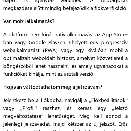
megkezdése előtt mindig befejeződik a fiókverifikáció.
Van mobilalkalmazás?
A platform nem kínál natív alkalmazást az App Store-
ban vagy Google Play-en. Ehelyett egy progressziv
webalkalmazást (PWA) vagy egy kiválóan mobilra
optimalizált weboldalt biztosít, amelyet közvetlenül a
böngészőből lehet használni, és amely ugyanazokat a
funkciókat kínálja, mint az asztali verzió.
Hogyan változtathatom meg a jelszavam?
Jelentkezz be a fiókodba, navigálj a „Fiókbeállítások”
vagy „Profil” részhez, és keress egy „Jelszó
megváltoztatása” lehetőséget. Meg kell adnod a
jelenlegi jelszavadat, majd kétszer az új jelszót. Erős