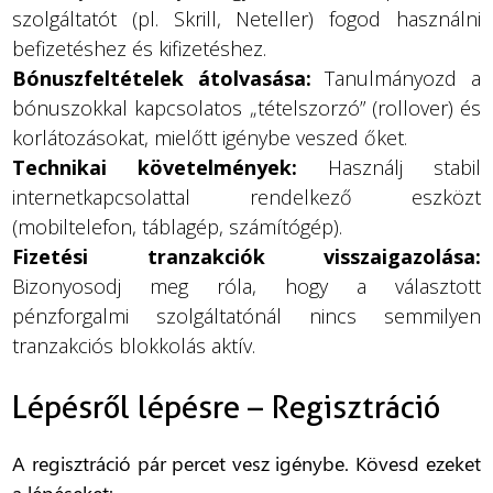
szolgáltatót (pl. Skrill, Neteller) fogod használni
befizetéshez és kifizetéshez.
Bónuszfeltételek átolvasása:
Tanulmányozd a
bónuszokkal kapcsolatos „tételszorzó” (rollover) és
korlátozásokat, mielőtt igénybe veszed őket.
Technikai követelmények:
Használj stabil
internetkapcsolattal rendelkező eszközt
(mobiltelefon, táblagép, számítógép).
Fizetési tranzakciók visszaigazolása:
Bizonyosodj meg róla, hogy a választott
pénzforgalmi szolgáltatónál nincs semmilyen
tranzakciós blokkolás aktív.
Lépésről lépésre – Regisztráció
A regisztráció pár percet vesz igénybe. Kövesd ezeket