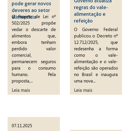
Governo atualiza
pode gerar novos
regras do vale-
deveres ao setor
alimentação e
O Projeto de Lei nº
alimentício
refeição
502/2025 propõe
vedar o descarte de
O Governo Federal
alimentos que,
publicou o Decreto nº
embora tenham
12.712/2025, que
perdido valor
redesenha a forma
comercial,
como o vale-
permanecem seguros
alimentação e o vale-
para o consumo
refeição são operados
humano. Pela
no Brasil e inaugura
proposta,...
uma nova...
Leia mais
Leia mais
07.11.2025