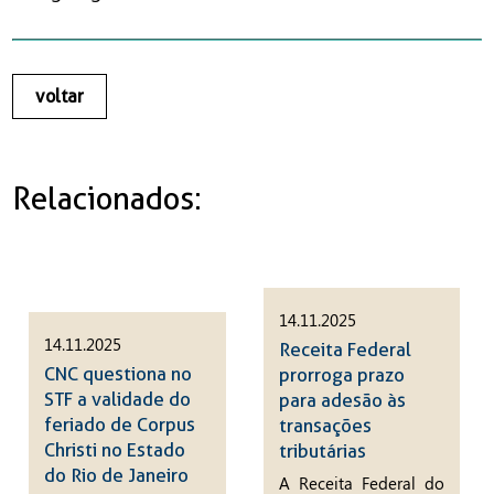
voltar
Relacionados:
14.11.2025
14.11.2025
Receita Federal
CNC questiona no
prorroga prazo
STF a validade do
para adesão às
feriado de Corpus
transações
Christi no Estado
tributárias
do Rio de Janeiro
A Receita Federal do