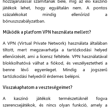
hozzájárulással számítanak bele, míg az élő kaszinó
játékok lehet, hogy egyáltalán nem. A pontos
százalékokat mindig ellenőrizd a
bónuszszabályzatban.
Működik a platform VPN használata mellett?
A VPN (Virtual Private Network) használata általában
tiltott, mert megzavarhatja a tartózkodási helyed
ellenőrzését, ami a licensz feltétele. VPN használatával
blokkolhatóvá válhat a fiókod, és veszélyeztetheti a
benne lévő egyenleget. Mindig a jogszerű
tartózkodási helyedről érdemes belépni.
Visszakaphatom a veszteségeimet?
A kaszinó játékok természetüknél fogva
szerencsejátékok, és nincs olyan funkció, amely a