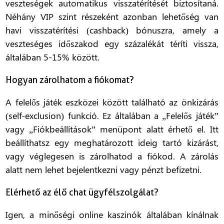
veszteségek automatikus visszatérítését biztosítaná.
Néhány VIP szint részeként azonban lehetőség van
havi visszatérítési (cashback) bónuszra, amely a
veszteséges időszakod egy százalékát téríti vissza,
általában 5-15% között.
Hogyan zárolhatom a fiókomat?
A felelős játék eszközei között található az önkizárás
(self-exclusion) funkció. Ez általában a „Felelős játék”
vagy „Fiókbeállítások” menüpont alatt érhető el. Itt
beállíthatsz egy meghatározott ideig tartó kizárást,
vagy véglegesen is zárolhatod a fiókod. A zárolás
alatt nem lehet bejelentkezni vagy pénzt befizetni.
Elérhető az élő chat ügyfélszolgálat?
Igen, a minőségi online kaszinók általában kínálnak