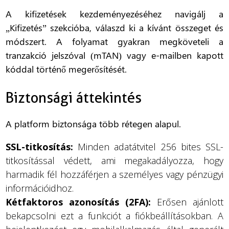
A kifizetések kezdeményezéséhez navigálj a
„Kifizetés” szekcióba, válaszd ki a kívánt összeget és
módszert. A folyamat gyakran megköveteli a
tranzakció jelszóval (mTAN) vagy e-mailben kapott
kóddal történő megerősítését.
Biztonsági áttekintés
A platform biztonsága több rétegen alapul.
SSL-titkosítás:
Minden adatátvitel 256 bites SSL-
titkosítással védett, ami megakadályozza, hogy
harmadik fél hozzáférjen a személyes vagy pénzügyi
információidhoz.
Kétfaktoros azonosítás (2FA):
Erősen ajánlott
bekapcsolni ezt a funkciót a fiókbeállításokban. A