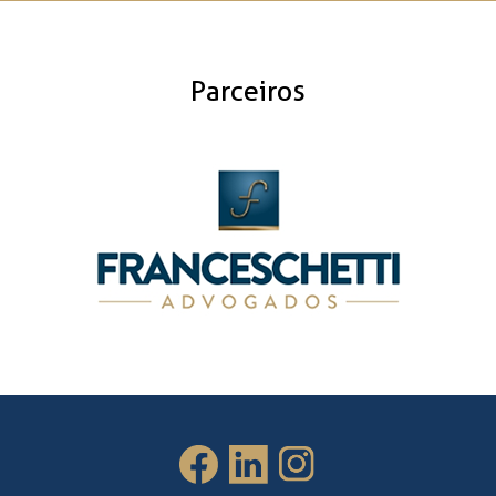
Parceiros