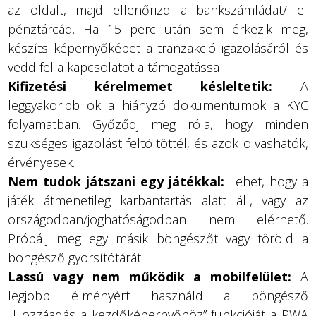
az oldalt, majd ellenőrizd a bankszámládat/ e-
pénztárcád. Ha 15 perc után sem érkezik meg,
készíts képernyőképet a tranzakció igazolásáról és
vedd fel a kapcsolatot a támogatással.
Kifizetési kérelmemet késleltetik:
A
leggyakoribb ok a hiányzó dokumentumok a KYC
folyamatban. Győződj meg róla, hogy minden
szükséges igazolást feltöltöttél, és azok olvashatók,
érvényesek.
Nem tudok játszani egy játékkal:
Lehet, hogy a
játék átmenetileg karbantartás alatt áll, vagy az
országodban/joghatóságodban nem elérhető.
Próbálj meg egy másik böngészőt vagy töröld a
böngésző gyorsítótárát.
Lassú vagy nem működik a mobilfelület:
A
legjobb élményért használd a böngésző
„Hozzáadás a kezdőképernyőhöz” funkcióját a PWA