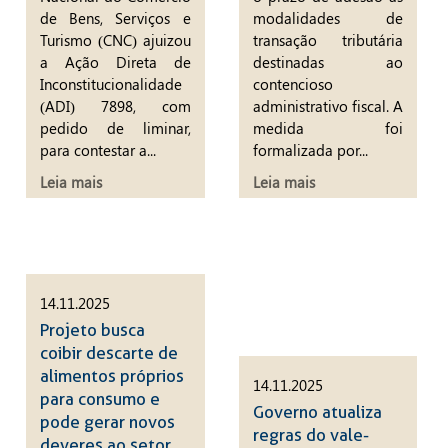
de Bens, Serviços e
modalidades de
Turismo (CNC) ajuizou
transação tributária
a Ação Direta de
destinadas ao
Inconstitucionalidade
contencioso
(ADI) 7898, com
administrativo fiscal. A
pedido de liminar,
medida foi
para contestar a...
formalizada por...
Leia mais
Leia mais
14.11.2025
Projeto busca
coibir descarte de
alimentos próprios
14.11.2025
para consumo e
Governo atualiza
pode gerar novos
regras do vale-
deveres ao setor