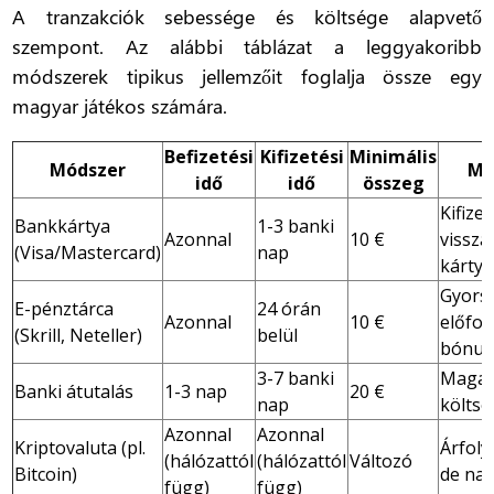
A tranzakciók sebessége és költsége alapvető
szempont. Az alábbi táblázat a leggyakoribb
módszerek tipikus jellemzőit foglalja össze egy
magyar játékos számára.
Befizetési
Kifizetési
Minimális
Módszer
Me
idő
idő
összeg
Kifize
Bankkártya
1-3 banki
Azonnal
10 €
vissza
(Visa/Mastercard)
nap
kártyá
Gyors,
E-pénztárca
24 órán
Azonnal
10 €
előfo
(Skrill, Neteller)
belül
bónus
3-7 banki
Maga
Banki átutalás
1-3 nap
20 €
nap
költsé
Azonnal
Azonnal
Kriptovaluta (pl.
Árfol
(hálózattól
(hálózattól
Változó
Bitcoin)
de nag
függ)
függ)