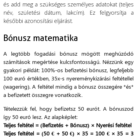
és add meg a szükséges személyes adatokat (teljes
név, születési dátum, lakcím). Ez felgyorsítja a
későbbi azonosítási eljárást.
Bónusz matematika
A legtöbb fogadási bónusz mögött meghúzódó
számítások megértése kulcsfontosságú. Nézzünk egy
gyakori példát: 100%-os befizetési bónusz, legfeljebb
100 euró értékben, 35x-s nyereménykizárási feltétellel
(wagering). A feltétel mindig a bónusz összegére *és*
a befizetett összegre vonatkozik.
Tételezzük fel, hogy befizetsz 50 eurót. A bónuszod
így 50 euró lesz. Az alapképlet:
Teljes feltétel = (Befizetés + Bónusz) × Nyerési feltétel
Teljes feltétel = (50 € + 50 €) × 35 = 100 € × 35 = 3