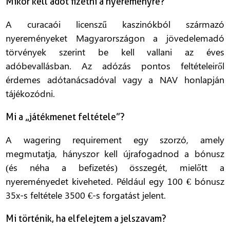
Mikor kell adót fizetni a nyereményre?
A curacaói licenszű kaszinókból származó
nyereményeket Magyarországon a jövedelemadó
törvények szerint be kell vallani az éves
adóbevallásban. Az adózás pontos feltételeiről
érdemes adótanácsadóval vagy a NAV honlapján
tájékozódni.
Mi a „játékmenet feltétele”?
A wagering requirement egy szorzó, amely
megmutatja, hányszor kell újrafogadnod a bónusz
(és néha a befizetés) összegét, mielőtt a
nyereményedet kiveheted. Például egy 100 € bónusz
35x-s feltétele 3500 €-s forgatást jelent.
Mi történik, ha elfelejtem a jelszavam?