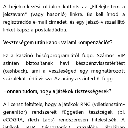
A bejelentkezési oldalon kattints az „Elfelejtettem a
jelszavam” (vagy hasonló) linkre. Be kell írnod a
regisztrációs e-mail címedet, és egy jelszó-visszaállító
linket kapsz a postaládádba.
Veszteségem után kapok valami kompenzációt?
Ez a kaszinó hűségprogramjától függ. Számos VIP
szinten biztosítanak havi készpénzvisszatérítést
(cashback), ami a veszteséged egy meghatározott
százalékát téríti vissza. Az arány a szintedtől függ.
Honnan tudom, hogy a játékok tisztességesek?
A licensz feltétele, hogy a játékok RNG (véletlenszám-
generátor) rendszereit független tesztcégek (pl.
eCOGRA, iTech Labs) rendszeresen hitelesítsék. A
játékok RTP (visszatérési) százaléka általában