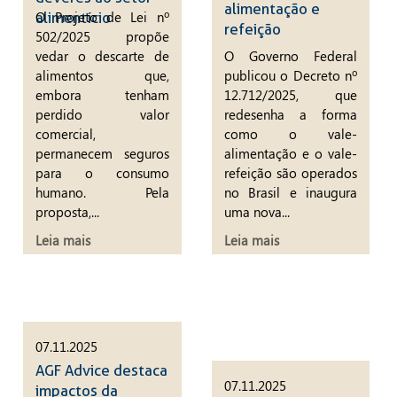
alimentação e
O Projeto de Lei nº
alimentício
refeição
502/2025 propõe
vedar o descarte de
O Governo Federal
alimentos que,
publicou o Decreto nº
embora tenham
12.712/2025, que
perdido valor
redesenha a forma
comercial,
como o vale-
permanecem seguros
alimentação e o vale-
para o consumo
refeição são operados
humano. Pela
no Brasil e inaugura
proposta,...
uma nova...
Leia mais
Leia mais
07.11.2025
AGF Advice destaca
07.11.2025
impactos da