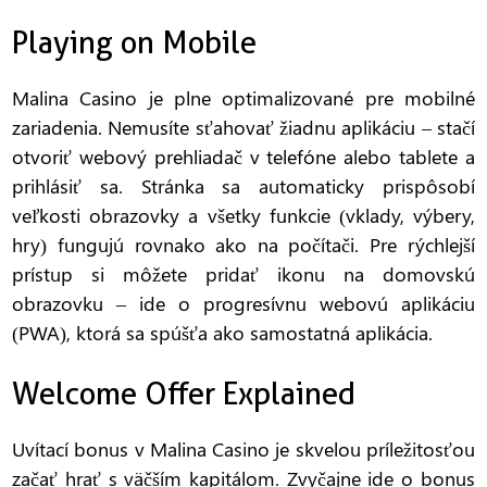
Playing on Mobile
Malina Casino je plne optimalizované pre mobilné
zariadenia. Nemusíte sťahovať žiadnu aplikáciu – stačí
otvoriť webový prehliadač v telefóne alebo tablete a
prihlásiť sa. Stránka sa automaticky prispôsobí
veľkosti obrazovky a všetky funkcie (vklady, výbery,
hry) fungujú rovnako ako na počítači. Pre rýchlejší
prístup si môžete pridať ikonu na domovskú
obrazovku – ide o progresívnu webovú aplikáciu
(PWA), ktorá sa spúšťa ako samostatná aplikácia.
Welcome Offer Explained
Uvítací bonus v Malina Casino je skvelou príležitosťou
začať hrať s väčším kapitálom. Zvyčajne ide o bonus