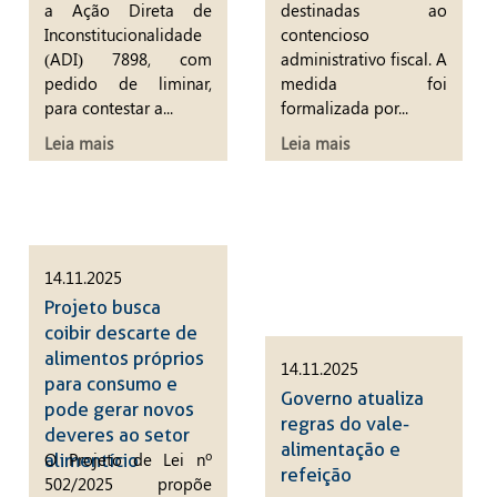
a Ação Direta de
destinadas ao
Inconstitucionalidade
contencioso
(ADI) 7898, com
administrativo fiscal. A
pedido de liminar,
medida foi
para contestar a...
formalizada por...
Leia mais
Leia mais
14.11.2025
Projeto busca
coibir descarte de
alimentos próprios
14.11.2025
para consumo e
Governo atualiza
pode gerar novos
regras do vale-
deveres ao setor
alimentação e
O Projeto de Lei nº
alimentício
refeição
502/2025 propõe