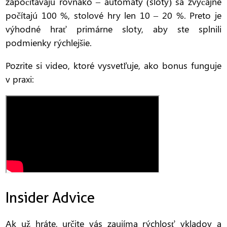
započítavajú rovnako – automaty (sloty) sa zvyčajne
počítajú 100 %, stolové hry len 10 – 20 %. Preto je
výhodné hrať primárne sloty, aby ste splnili
podmienky rýchlejšie.
Pozrite si video, ktoré vysvetľuje, ako bonus funguje
v praxi:
Insider Advice
Ak už hráte, určite vás zaujíma rýchlosť vkladov a