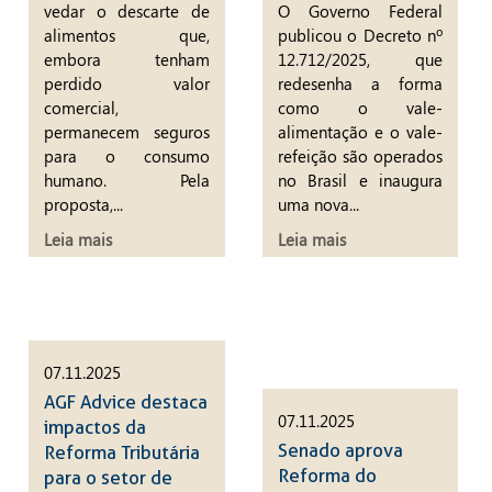
vedar o descarte de
O Governo Federal
alimentos que,
publicou o Decreto nº
embora tenham
12.712/2025, que
perdido valor
redesenha a forma
comercial,
como o vale-
permanecem seguros
alimentação e o vale-
para o consumo
refeição são operados
humano. Pela
no Brasil e inaugura
proposta,...
uma nova...
Leia mais
Leia mais
07.11.2025
AGF Advice destaca
07.11.2025
impactos da
Senado aprova
Reforma Tributária
Reforma do
para o setor de