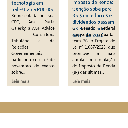
Imposto de Renda:
tecnologia em
isenção sobe para
palestra na PUC-RS
R$ 5 mil e lucros e
Representada por sua
CEO, Ana Paula
dividendos passam
Gaiesky, a AGF Advice
O Senado Federal
a ser tributados a
– Consultoria
aprovou, nesta quarta-
partir de 2026
Tributária e de
feira (5), o Projeto de
Relações
Lei nº 1.087/2025, que
Governamentais
promove a mais
participou, no dia 5 de
ampla reformulação
novembro, de evento
do Imposto de Renda
sobre...
(IR) das últimas...
Leia mais
Leia mais