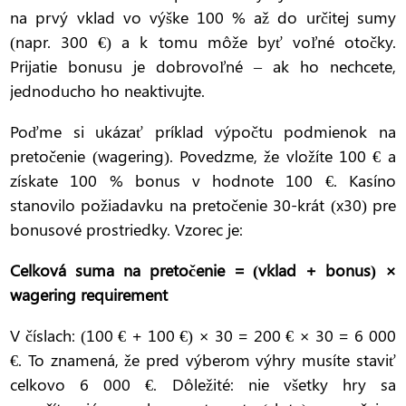
na prvý vklad vo výške 100 % až do určitej sumy
(napr. 300 €) a k tomu môže byť voľné otočky.
Prijatie bonusu je dobrovoľné – ak ho nechcete,
jednoducho ho neaktivujte.
Poďme si ukázať príklad výpočtu podmienok na
pretočenie (wagering). Povedzme, že vložíte 100 € a
získate 100 % bonus v hodnote 100 €. Kasíno
stanovilo požiadavku na pretočenie 30-krát (x30) pre
bonusové prostriedky. Vzorec je:
Celková suma na pretočenie = (vklad + bonus) ×
wagering requirement
V číslach: (100 € + 100 €) × 30 = 200 € × 30 = 6 000
€. To znamená, že pred výberom výhry musíte staviť
celkovo 6 000 €. Dôležité: nie všetky hry sa