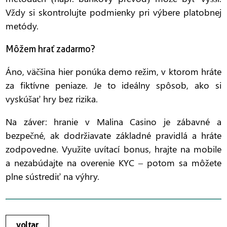
Vždy si skontrolujte podmienky pri výbere platobnej
metódy.
Môžem hrať zadarmo?
Áno, väčšina hier ponúka demo režim, v ktorom hráte
za fiktívne peniaze. Je to ideálny spôsob, ako si
vyskúšať hry bez rizika.
Na záver: hranie v Malina Casino je zábavné a
bezpečné, ak dodržiavate základné pravidlá a hráte
zodpovedne. Využite uvítací bonus, hrajte na mobile
a nezabúdajte na overenie KYC – potom sa môžete
plne sústrediť na výhry.
voltar