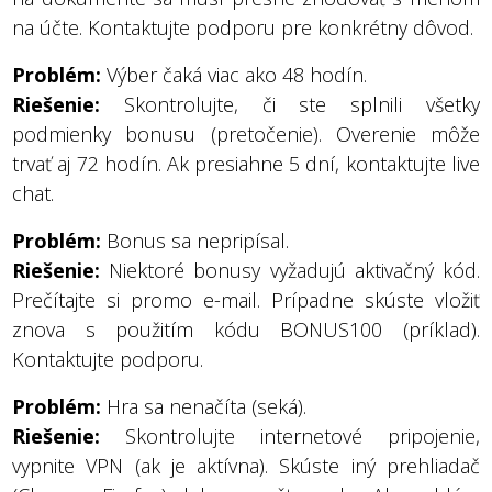
na účte. Kontaktujte podporu pre konkrétny dôvod.
Problém:
Výber čaká viac ako 48 hodín.
Riešenie:
Skontrolujte, či ste splnili všetky
podmienky bonusu (pretočenie). Overenie môže
trvať aj 72 hodín. Ak presiahne 5 dní, kontaktujte live
chat.
Problém:
Bonus sa nepripísal.
Riešenie:
Niektoré bonusy vyžadujú aktivačný kód.
Prečítajte si promo e-mail. Prípadne skúste vložiť
znova s použitím kódu BONUS100 (príklad).
Kontaktujte podporu.
Problém:
Hra sa nenačíta (seká).
Riešenie:
Skontrolujte internetové pripojenie,
vypnite VPN (ak je aktívna). Skúste iný prehliadač