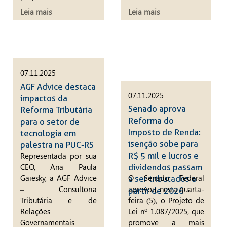
Leia mais
Leia mais
07.11.2025
AGF Advice destaca
07.11.2025
impactos da
Senado aprova
Reforma Tributária
Reforma do
para o setor de
Imposto de Renda:
tecnologia em
isenção sobe para
palestra na PUC-RS
R$ 5 mil e lucros e
Representada por sua
CEO, Ana Paula
dividendos passam
Gaiesky, a AGF Advice
O Senado Federal
a ser tributados a
– Consultoria
aprovou, nesta quarta-
partir de 2026
Tributária e de
feira (5), o Projeto de
Relações
Lei nº 1.087/2025, que
Governamentais
promove a mais