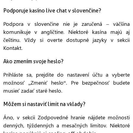
Podporuje kasíno live chat v slovenčine?
Podpora v slovenčine nie je zaručená – väčšina
komunikuje v angličtine. Niektoré kasína majú aj
češtinu. Vždy si overte dostupné jazyky v sekcii
Kontakt.
Ako zmením svoje heslo?
Prihláste sa, prejdite do nastavení účtu a vyberte
možnosť „Zmeniť heslo“. Pre bezpečnosť budete
musieť zadať staré heslo.
Môžem si nastaviť limit na vklady?
Áno, v sekcii Zodpovedné hranie nájdete možnosti
denných, týždenných a mesačných limitov. Niektoré