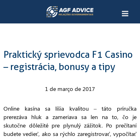
Praktický sprievodca F1 Casino
– registrácia, bonusy a tipy
1 de março de 2017
Online kasína sa líšia kvalitou – táto príručka
prerezáva hluk a zameriava sa len na to, čo je
skutočne dôležité pre plynulý zážitok. Po prečítaní
budete vedieť, ako sa rýchlo zaregistrovať, vypočítať