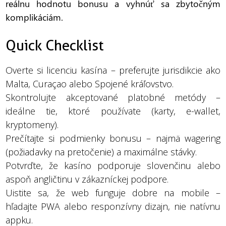
reálnu hodnotu bonusu a vyhnúť sa zbytočným
komplikáciám.
Quick Checklist
Overte si licenciu kasína – preferujte jurisdikcie ako
Malta, Curaçao alebo Spojené kráľovstvo.
Skontrolujte akceptované platobné metódy –
ideálne tie, ktoré používate (karty, e-wallet,
kryptomeny).
Prečítajte si podmienky bonusu – najmä wagering
(požiadavky na pretočenie) a maximálne stávky.
Potvrďte, že kasíno podporuje slovenčinu alebo
aspoň angličtinu v zákazníckej podpore.
Uistite sa, že web funguje dobre na mobile –
hľadajte PWA alebo responzívny dizajn, nie natívnu
appku.