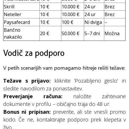
Skrill
10 €
10.000 €
24 ur
Brez
Neteller
10 €
10.000 €
24 ur
Brez
Paysafecard
10 €
100 €
Ni dviga
–
Bančno
20 €
50.000 €
5–7 dni
Možna
nakazilo
Vodič za podporo
V petih scenarijih vam pomagamo hitreje rešiti težave:
Težave s prijavo:
kliknite ‘Pozabljeno geslo’ in
sledite navodilom za ponastavitev.
Preverjanje računa:
naložite zahtevane
dokumente v profilu – običajno traja do 48 ur.
Bonus ni pripisan:
preverite, ali ste vnesli promo
kodo. Če ne, kontaktirajte podporo prek klepeta v
živo.