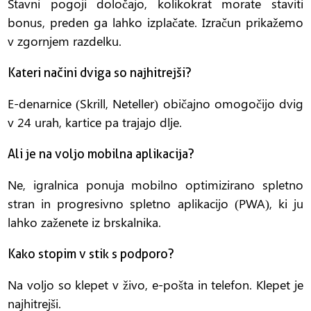
Stavni pogoji določajo, kolikokrat morate staviti
bonus, preden ga lahko izplačate. Izračun prikažemo
v zgornjem razdelku.
Kateri načini dviga so najhitrejši?
E-denarnice (Skrill, Neteller) običajno omogočijo dvig
v 24 urah, kartice pa trajajo dlje.
Ali je na voljo mobilna aplikacija?
Ne, igralnica ponuja mobilno optimizirano spletno
stran in progresivno spletno aplikacijo (PWA), ki ju
lahko zaženete iz brskalnika.
Kako stopim v stik s podporo?
Na voljo so klepet v živo, e-pošta in telefon. Klepet je
najhitrejši.