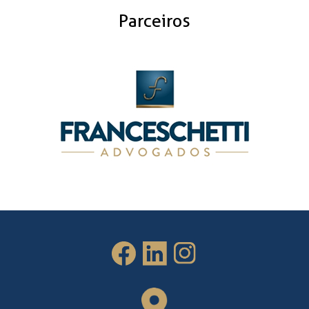
Parceiros