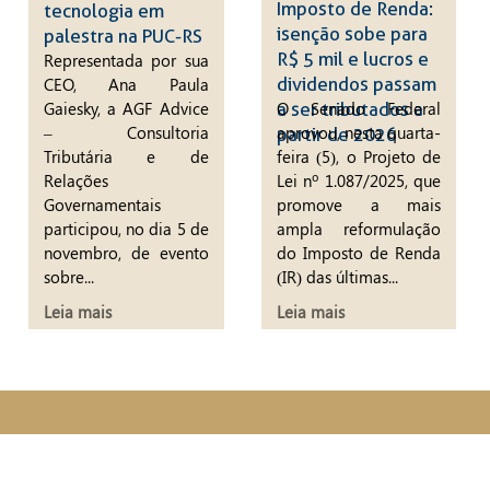
Imposto de Renda:
tecnologia em
isenção sobe para
palestra na PUC-RS
R$ 5 mil e lucros e
Representada por sua
CEO, Ana Paula
dividendos passam
Gaiesky, a AGF Advice
O Senado Federal
a ser tributados a
– Consultoria
aprovou, nesta quarta-
partir de 2026
Tributária e de
feira (5), o Projeto de
Relações
Lei nº 1.087/2025, que
Governamentais
promove a mais
participou, no dia 5 de
ampla reformulação
novembro, de evento
do Imposto de Renda
sobre...
(IR) das últimas...
Leia mais
Leia mais