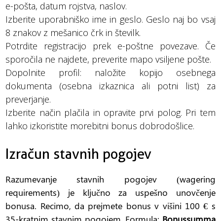
e-pošta, datum rojstva, naslov.
Izberite uporabniško ime in geslo. Geslo naj bo vsaj
8 znakov z mešanico črk in številk.
Potrdite registracijo prek e-poštne povezave. Če
sporočila ne najdete, preverite mapo vsiljene pošte.
Dopolnite profil: naložite kopijo osebnega
dokumenta (osebna izkaznica ali potni list) za
preverjanje.
Izberite način plačila in opravite prvi polog. Pri tem
lahko izkoristite morebitni bonus dobrodošlice.
Izračun stavnih pogojev
Razumevanje stavnih pogojev (wagering
requirements) je ključno za uspešno unovčenje
bonusa. Recimo, da prejmete bonus v višini 100 € s
35-kratnim stavnim pogojem. Formula:
Bonussumma