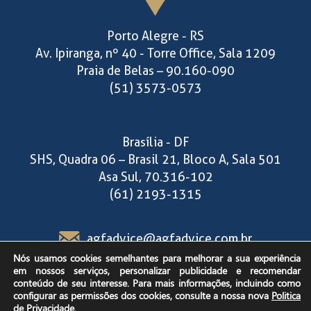
Porto Alegre - RS
Av. Ipiranga, nº 40 - Torre Office, Sala 1209
Praia de Belas – 90.160-090
(51) 3573-0573
Brasília - DF
SHS, Quadra 06 – Brasil 21, Bloco A, Sala 501
Asa Sul, 70.316-102
(61) 2193-1315
agfadvice@agfadvice.com.br
Nós usamos cookies semelhantes para melhorar a sua experiência
em nossos serviços, personalizar publicidade e recomendar
Segunda a sexta-feira,
conteúdo de seu interesse. Para mais informações, incluindo como
configurar as permissões dos cookies, consulte a nossa nova
Politica
das 9h às 18h30.
de Privacidade.