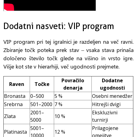
Dodatni nasveti: VIP program
VIP program pri tej igralnici je razdeljen na več ravni.
Zbiranje točk poteka prek stav – vsaka stava prinaša
določeno število točk glede na višino in vrsto igre.
Višje kot ste v hierarhiji, več ugodnosti prejmete.
Povračilo
Dodatne
Raven
Točke
denarja
ugodnosti
Bronasta
0–500
5 %
Osebni menedžer
Srebrna
501–2000
7 %
Hitrejši dvigi
2001–
Ekskluzivni
Zlata
10 %
5000
turnirji
5001–
Prilagojene
Platinasta
12 %
10000
omejitve