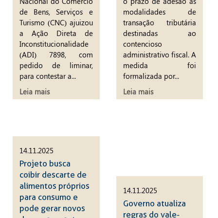
Nacional do Comércio
o prazo de adesão às
de Bens, Serviços e
modalidades de
Turismo (CNC) ajuizou
transação tributária
a Ação Direta de
destinadas ao
Inconstitucionalidade
contencioso
(ADI) 7898, com
administrativo fiscal. A
pedido de liminar,
medida foi
para contestar a...
formalizada por...
Leia mais
Leia mais
14.11.2025
Projeto busca
coibir descarte de
alimentos próprios
14.11.2025
para consumo e
Governo atualiza
pode gerar novos
regras do vale-