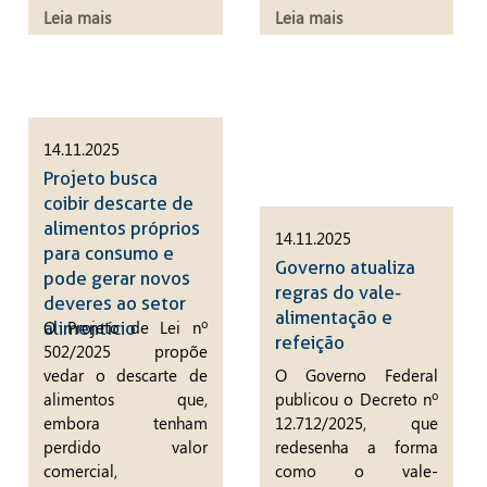
Leia mais
Leia mais
14.11.2025
Projeto busca
coibir descarte de
alimentos próprios
14.11.2025
para consumo e
Governo atualiza
pode gerar novos
regras do vale-
deveres ao setor
alimentação e
O Projeto de Lei nº
alimentício
refeição
502/2025 propõe
vedar o descarte de
O Governo Federal
alimentos que,
publicou o Decreto nº
embora tenham
12.712/2025, que
perdido valor
redesenha a forma
comercial,
como o vale-