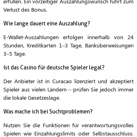
erfüllen. Ein vorzeitiger Auszahlungswunsch führt zum
Verlust des Bonus.
Wie lange dauert eine Auszahlung?
E-Wallet-Auszahlungen erfolgen innerhalb von 24
Stunden, Kreditkarten 1–3 Tage, Banküberweisungen
3–5 Tage.
Ist das Casino für deutsche Spieler legal?
Der Anbieter ist in Curacao lizenziert und akzeptiert
Spieler aus vielen Ländern – prüfen Sie jedoch immer
die lokale Gesetzeslage.
Was mache ich bei Suchtproblemen?
Nutzen Sie die Funktionen für verantwortungsvolles
Spielen wie Einzahlungslimits oder Selbstausschluss.