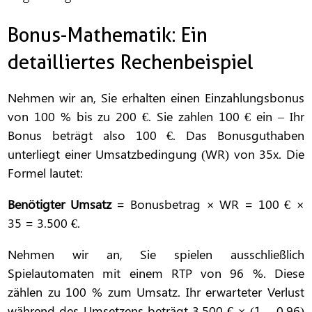
Bonus-Mathematik: Ein
detailliertes Rechenbeispiel
Nehmen wir an, Sie erhalten einen Einzahlungsbonus
von 100 % bis zu 200 €. Sie zahlen 100 € ein – Ihr
Bonus beträgt also 100 €. Das Bonusguthaben
unterliegt einer Umsatzbedingung (WR) von 35x. Die
Formel lautet:
Benötigter Umsatz
= Bonusbetrag × WR = 100 € ×
35 = 3.500 €.
Nehmen wir an, Sie spielen ausschließlich
Spielautomaten mit einem RTP von 96 %. Diese
zählen zu 100 % zum Umsatz. Ihr erwarteter Verlust
während des Umsetzens beträgt 3.500 € × (1 – 0,96)