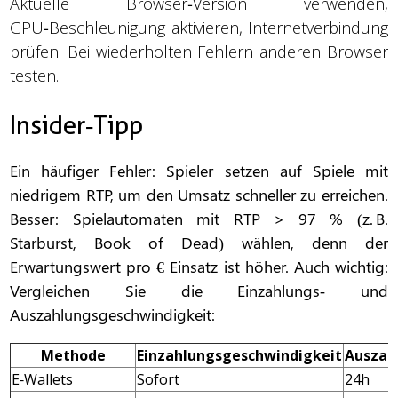
Aktuelle Browser‑Version verwenden,
GPU‑Beschleunigung aktivieren, Internetverbindung
prüfen. Bei wiederholten Fehlern anderen Browser
testen.
Insider‑Tipp
Ein häufiger Fehler: Spieler setzen auf Spiele mit
niedrigem RTP, um den Umsatz schneller zu erreichen.
Besser: Spielautomaten mit RTP > 97 % (z. B.
Starburst, Book of Dead) wählen, denn der
Erwartungswert pro € Einsatz ist höher. Auch wichtig:
Vergleichen Sie die Einzahlungs‑ und
Auszahlungsgeschwindigkeit:
Methode
Einzahlungsgeschwindigkeit
Auszah
E‑Wallets
Sofort
24h