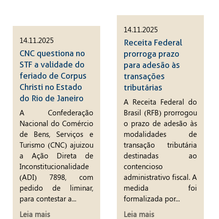
14.11.2025
14.11.2025
Receita Federal
CNC questiona no
prorroga prazo
STF a validade do
para adesão às
feriado de Corpus
transações
Christi no Estado
tributárias
do Rio de Janeiro
A Receita Federal do
A Confederação
Brasil (RFB) prorrogou
Nacional do Comércio
o prazo de adesão às
de Bens, Serviços e
modalidades de
Turismo (CNC) ajuizou
transação tributária
a Ação Direta de
destinadas ao
Inconstitucionalidade
contencioso
(ADI) 7898, com
administrativo fiscal. A
pedido de liminar,
medida foi
para contestar a...
formalizada por...
Leia mais
Leia mais