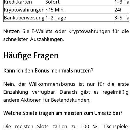
Kreditkarten
Sofort
1–3 Ta
Kryptowährungen
~15 Min.
24h
Banküberweisung
1–2 Tage
3–5 Ta
Nutzen Sie E‑Wallets oder Kryptowährungen für die
schnellsten Auszahlungen.
Häufige Fragen
Kann ich den Bonus mehrmals nutzen?
Nein, der Willkommensbonus ist nur für die erste
Einzahlung verfügbar. Danach gibt es regelmäßig
andere Aktionen für Bestandskunden.
Welche Spiele tragen am meisten zum Umsatz bei?
Die meisten Slots zählen zu 100 %. Tischspiele,