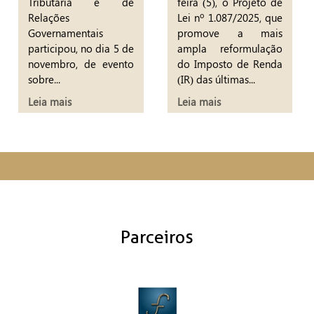
Tributária e de
feira (5), o Projeto de
Relações
Lei nº 1.087/2025, que
Governamentais
promove a mais
participou, no dia 5 de
ampla reformulação
novembro, de evento
do Imposto de Renda
sobre...
(IR) das últimas...
Leia mais
Leia mais
Parceiros