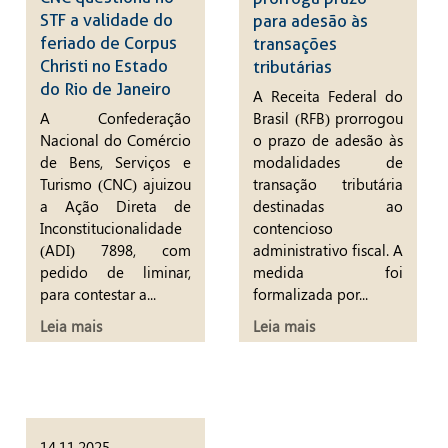
STF a validade do
para adesão às
feriado de Corpus
transações
Christi no Estado
tributárias
do Rio de Janeiro
A Receita Federal do
A Confederação
Brasil (RFB) prorrogou
Nacional do Comércio
o prazo de adesão às
de Bens, Serviços e
modalidades de
Turismo (CNC) ajuizou
transação tributária
a Ação Direta de
destinadas ao
Inconstitucionalidade
contencioso
(ADI) 7898, com
administrativo fiscal. A
pedido de liminar,
medida foi
para contestar a...
formalizada por...
Leia mais
Leia mais
14.11.2025