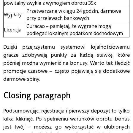
powitalny
zwykle z wymogiem obrotu 35x
Przetwarzane w ciągu 24 godzin, darmowe
Wypłaty
przy przelewach bankowych
Curacao – pamiętaj, że wygrane mogą
Licencja
podlegać lokalnym podatkom dochodowym
Dzięki przejrzystemu systemowi lojalnościowemu
gracze zdobywają punkty za każdą stawkę, które
później można wymienić na bonusy. Warto też śledzić
promocje czasowe – często pojawiają się dodatkowe
darmowe spiny.
Closing paragraph
Podsumowując, rejestracja i pierwszy depozyt to tylko
kilka kliknięć. Po spełnieniu warunków obrotu bonus
jest twój – możesz go wykorzystać w ulubionych