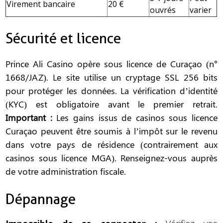
Virement bancaire
20 €
ouvrés
varier
Sécurité et licence
Prince Ali Casino opère sous licence de Curaçao (n°
1668/JAZ). Le site utilise un cryptage SSL 256 bits
pour protéger les données. La vérification d’identité
(KYC) est obligatoire avant le premier retrait.
Important :
Les gains issus de casinos sous licence
Curaçao peuvent être soumis à l’impôt sur le revenu
dans votre pays de résidence (contrairement aux
casinos sous licence MGA). Renseignez-vous auprès
de votre administration fiscale.
Dépannage