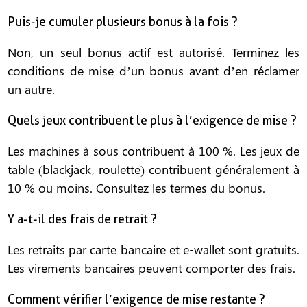
Puis-je cumuler plusieurs bonus à la fois ?
Non, un seul bonus actif est autorisé. Terminez les
conditions de mise d’un bonus avant d’en réclamer
un autre.
Quels jeux contribuent le plus à l’exigence de mise ?
Les machines à sous contribuent à 100 %. Les jeux de
table (blackjack, roulette) contribuent généralement à
10 % ou moins. Consultez les termes du bonus.
Y a-t-il des frais de retrait ?
Les retraits par carte bancaire et e-wallet sont gratuits.
Les virements bancaires peuvent comporter des frais.
Comment vérifier l’exigence de mise restante ?