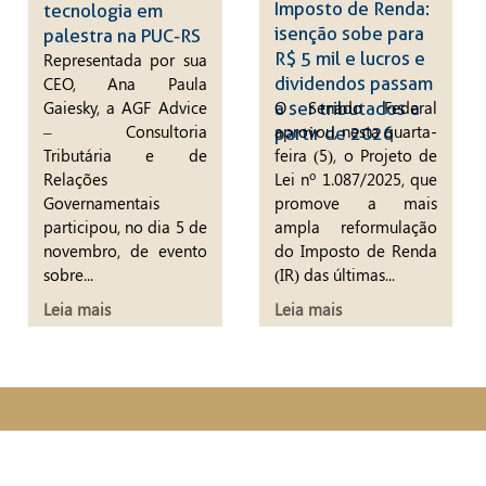
Imposto de Renda:
tecnologia em
isenção sobe para
palestra na PUC-RS
R$ 5 mil e lucros e
Representada por sua
CEO, Ana Paula
dividendos passam
Gaiesky, a AGF Advice
O Senado Federal
a ser tributados a
– Consultoria
aprovou, nesta quarta-
partir de 2026
Tributária e de
feira (5), o Projeto de
Relações
Lei nº 1.087/2025, que
Governamentais
promove a mais
participou, no dia 5 de
ampla reformulação
novembro, de evento
do Imposto de Renda
sobre...
(IR) das últimas...
Leia mais
Leia mais