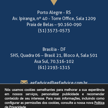
Porto Alegre - RS
Av. Ipiranga, nº 40 - Torre Office, Sala 1209
Praia de Belas – 90.160-090
(51) 3573-0573
Brasília - DF
SHS, Quadra 06 – Brasil 21, Bloco A, Sala 501
Asa Sul, 70.316-102
(61) 2193-1315
agfadvice@agfadvice.com.br
Nós usamos cookies semelhantes para melhorar a sua experiência
em nossos serviços, personalizar publicidade e recomendar
Segunda a sexta-feira,
conteúdo de seu interesse. Para mais informações, incluindo como
configurar as permissões dos cookies, consulte a nossa nova
Politica
das 9h às 18h30.
de Privacidade.