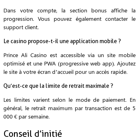
Dans votre compte, la section bonus affiche la
progression. Vous pouvez également contacter le
support client.
Le casino propose-t-il une application mobile ?
Prince Ali Casino est accessible via un site mobile
optimisé et une PWA (progressive web app). Ajoutez
le site à votre écran d’accueil pour un accès rapide.
Qu’est-ce que la limite de retrait maximale ?
Les limites varient selon le mode de paiement. En
général, le retrait maximum par transaction est de 5
000 € par semaine.
Conseil d’initié