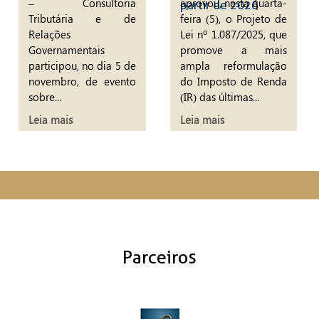
– Consultoria
aprovou, nesta quarta-
partir de 2026
Tributária e de
feira (5), o Projeto de
Relações
Lei nº 1.087/2025, que
Governamentais
promove a mais
participou, no dia 5 de
ampla reformulação
novembro, de evento
do Imposto de Renda
sobre...
(IR) das últimas...
Leia mais
Leia mais
Parceiros