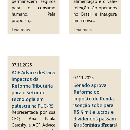
permanecem seguros
alimentação e o vale-
para o consumo
refeição são operados
humano. Pela
no Brasil e inaugura
proposta,...
uma nova...
Leia mais
Leia mais
07.11.2025
AGF Advice destaca
07.11.2025
impactos da
Senado aprova
Reforma Tributária
Reforma do
para o setor de
Imposto de Renda:
tecnologia em
isenção sobe para
palestra na PUC-RS
R$ 5 mil e lucros e
Representada por sua
CEO, Ana Paula
dividendos passam
Gaiesky, a AGF Advice
O Senado Federal
a ser tributados a