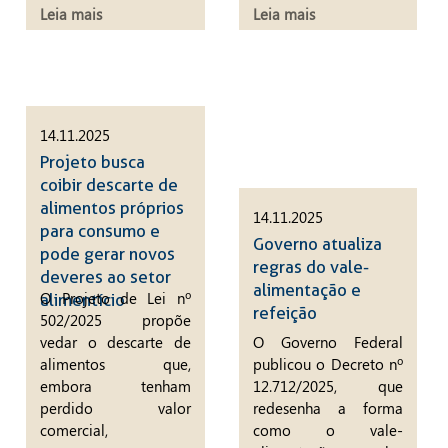
Leia mais
Leia mais
14.11.2025
Projeto busca
coibir descarte de
alimentos próprios
14.11.2025
para consumo e
Governo atualiza
pode gerar novos
regras do vale-
deveres ao setor
alimentação e
O Projeto de Lei nº
alimentício
refeição
502/2025 propõe
vedar o descarte de
O Governo Federal
alimentos que,
publicou o Decreto nº
embora tenham
12.712/2025, que
perdido valor
redesenha a forma
comercial,
como o vale-