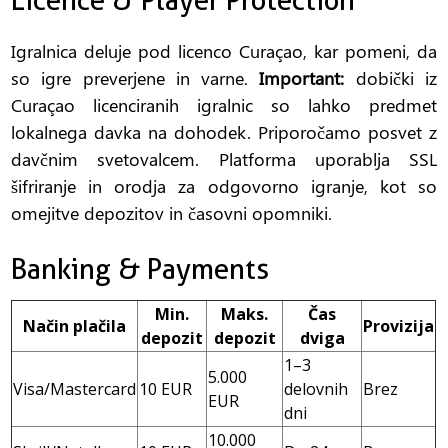
Igralnica deluje pod licenco Curaçao, kar pomeni, da
so igre preverjene in varne.
Important:
dobički iz
Curaçao licenciranih igralnic so lahko predmet
lokalnega davka na dohodek. Priporočamo posvet z
davčnim svetovalcem. Platforma uporablja SSL
šifriranje in orodja za odgovorno igranje, kot so
omejitve depozitov in časovni opomniki.
Banking & Payments
Min.
Maks.
Čas
Način plačila
Provizija
depozit
depozit
dviga
1–3
5.000
Visa/Mastercard
10 EUR
delovnih
Brez
EUR
dni
10.000