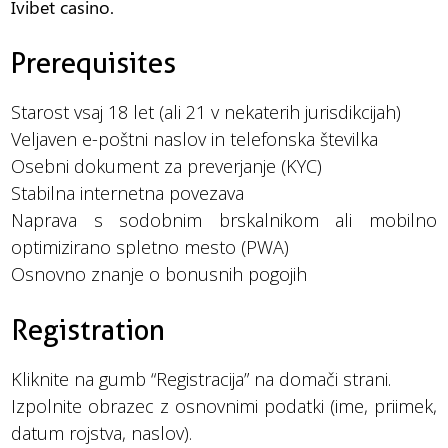
Ivibet casino
.
Prerequisites
Starost vsaj 18 let (ali 21 v nekaterih jurisdikcijah)
Veljaven e-poštni naslov in telefonska številka
Osebni dokument za preverjanje (KYC)
Stabilna internetna povezava
Naprava s sodobnim brskalnikom ali mobilno
optimizirano spletno mesto (PWA)
Osnovno znanje o bonusnih pogojih
Registration
Kliknite na gumb “Registracija” na domači strani.
Izpolnite obrazec z osnovnimi podatki (ime, priimek,
datum rojstva, naslov).