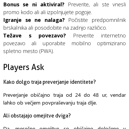
Bonus se ni aktiviral?
Preverite, ali ste vnesli
promo kodo ali ali izpolnjujete pogoje.
Igranje se ne nalaga?
Počistite predpomnilnik
brskalnika ali posodobite na zadnjo različico.
Težave s povezavo?
Preverite internetno
povezavo ali uporabite mobilno optimizirano
spletno mesto (PWA).
Players Ask
Kako dolgo traja preverjanje identitete?
Preverjanje običajno traja od 24 do 48 ur, vendar
lahko ob večjem povpraševanju traja dlje.
Ali obstajajo omejitve dviga?
Da, mesečne omejitve so običajno določene v