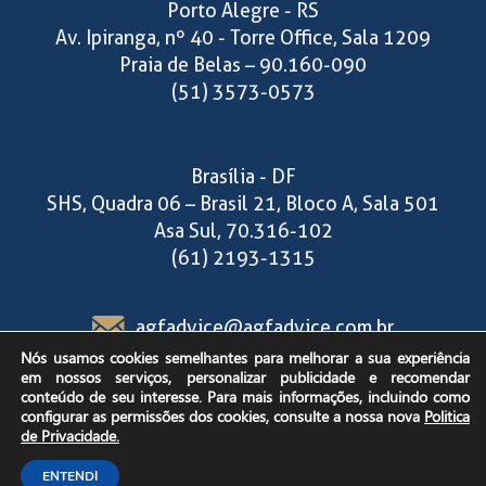
Porto Alegre - RS
Av. Ipiranga, nº 40 - Torre Office, Sala 1209
Praia de Belas – 90.160-090
(51) 3573-0573
Brasília - DF
SHS, Quadra 06 – Brasil 21, Bloco A, Sala 501
Asa Sul, 70.316-102
(61) 2193-1315
agfadvice@agfadvice.com.br
Nós usamos cookies semelhantes para melhorar a sua experiência
em nossos serviços, personalizar publicidade e recomendar
Segunda a sexta-feira,
conteúdo de seu interesse. Para mais informações, incluindo como
configurar as permissões dos cookies, consulte a nossa nova
Politica
das 9h às 18h30.
de Privacidade.
ENTENDI