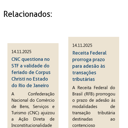
Relacionados:
14.11.2025
14.11.2025
Receita Federal
CNC questiona no
prorroga prazo
STF a validade do
para adesão às
feriado de Corpus
transações
Christi no Estado
tributárias
do Rio de Janeiro
A Receita Federal do
A Confederação
Brasil (RFB) prorrogou
Nacional do Comércio
o prazo de adesão às
de Bens, Serviços e
modalidades de
Turismo (CNC) ajuizou
transação tributária
a Ação Direta de
destinadas ao
Inconstitucionalidade
contencioso