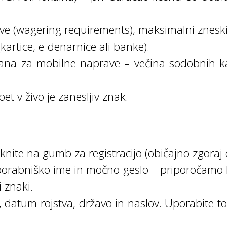
ve (wagering requirements), maksimalni zneski
(kartice, e-denarnice ali banke).
izirana za mobilne naprave – večina sodobnih
t v živo je zanesljiv znak.
iknite na gumb za registracijo (običajno zgoraj
 uporabniško ime in močno geslo – priporočamo
 znaki.
, datum rojstva, državo in naslov. Uporabite 