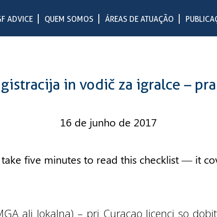
F ADVICE
QUEM SOMOS
ÁREAS DE ATUAÇÃO
PUBLICA
gistracija in vodič za igralce – pra
16 de junho de 2017
take five minutes to read this checklist — it co
, MGA ali lokalna) – pri Curacao licenci so do