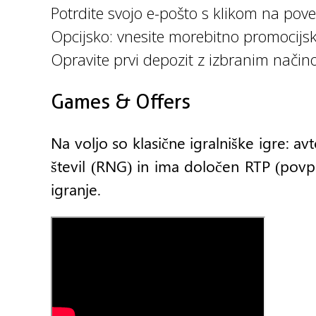
Potrdite svojo e-pošto s klikom na povez
Opcijsko: vnesite morebitno promocijsk
Opravite prvi depozit z izbranim načino
Games & Offers
Na voljo so klasične igralniške igre: avt
števil (RNG) in ima določen RTP (povpre
igranje.