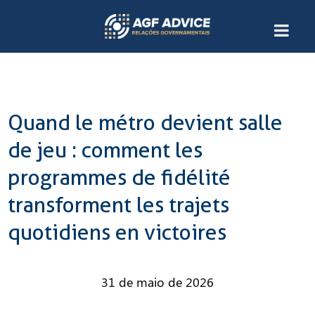
Quand le métro devient salle
de jeu : comment les
programmes de fidélité
transforment les trajets
quotidiens en victoires
31 de maio de 2026