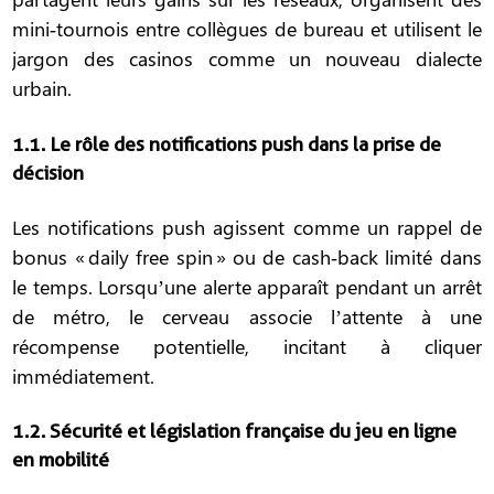
mini‑tournois entre collègues de bureau et utilisent le
jargon des casinos comme un nouveau dialecte
urbain.
1.1. Le rôle des notifications push dans la prise de
décision
Les notifications push agissent comme un rappel de
bonus « daily free spin » ou de cash‑back limité dans
le temps. Lorsqu’une alerte apparaît pendant un arrêt
de métro, le cerveau associe l’attente à une
récompense potentielle, incitant à cliquer
immédiatement.
1.2. Sécurité et législation française du jeu en ligne
en mobilité