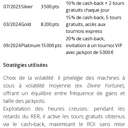
10 % de cash‑back + 2 tours
07/2023
Silver
3 500 pts
gratuits chaque jour
15 % de cash‑back, 5 tours
03/2024
Gold
8 200 pts
gratuits, accès aux
tournois express
20 % de cash‑back,
09/2024
Platinum
15 000 pts
invitation à un tournoi VIP
avec jackpot de 5 000 €
Stratégies utilisées
Choix de la volatilité : il privilégie des machines à
sous à volatilité moyenne (ex.
Divine Fortune
),
offrant un équilibre entre fréquence de gains et
taille des jackpots.
Exploitation des heures creuses : pendant les
retards du RER, il active les tours gratuits obtenus
via le cash‑back, maximisant le ROI sans mise