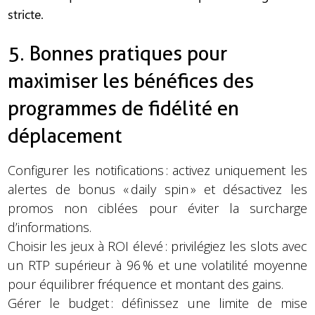
stricte.
5. Bonnes pratiques pour
maximiser les bénéfices des
programmes de fidélité en
déplacement
Configurer les notifications : activez uniquement les
alertes de bonus « daily spin » et désactivez les
promos non ciblées pour éviter la surcharge
d’informations.
Choisir les jeux à ROI élevé : privilégiez les slots avec
un RTP supérieur à 96 % et une volatilité moyenne
pour équilibrer fréquence et montant des gains.
Gérer le budget : définissez une limite de mise