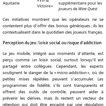
« Vin &
Aquitaine
supplémentaire pour les
Victoire »
joueurs de
Wine Quest
Ces initiatives montrent que les opérateurs ne se
contentent plus d’offrir des bonus génériques ; ils les
contextualisent dans le quotidien des joueurs français.
Perception du jeu : loisir social ou risque d’addiction
Le jeu mobile, intégré aux moments d’attente, est
perçu comme un loisir social, surtout lorsqu’il est
partagé entre collègues. Cependant, les experts
soulignent le danger de la « micro‑addiction », où de
petites mises répétées peuvent s’accumuler. Les
programmes de fidélité, s’ils sont transparents et
offrent des outils de contrôle, peuvent aider à
prévenir les dérives, mais ils restent un vecteur de
rétention qui doit être encadré par une régulation